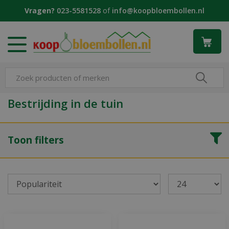
G
Vragen?
023-5581528
of
info@koopbloembollen.nl
a
n
a
a
r
c
o
n
Bestrijding in de tuin
t
e
n
Toon filters
t