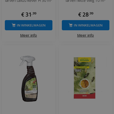
larven taxus-kever H 50 m²
larven witte vlieg 10 m²
€
31
,
99
€
28
,
99
IN WINKELWAGEN
IN WINKELWAGEN
Meer info
Meer info