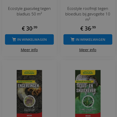
Ecostyle gaasvlieg tegen
Ecostyle roofmijt tegen
bladluis 50 m²
bloedluis bij gevogelte 10
m²
€
30
,
99
€
36
,
99
IN WINKELWAGEN
IN WINKELWAGEN
Meer info
Meer info