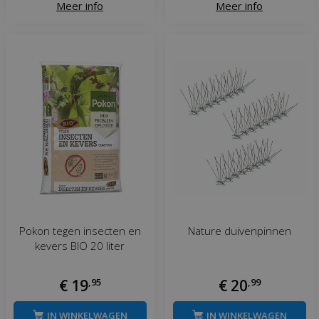
Meer info
Meer info
Pokon tegen insecten en
Nature duivenpinnen
kevers BIO 20 liter
€
19
,
95
€
20
,
99
IN WINKELWAGEN
IN WINKELWAGEN