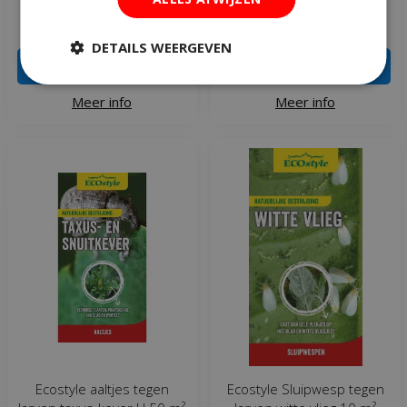
€
39
,
99
€
19
,
95
DETAILS WEERGEVEN
IN WINKELWAGEN
IN WINKELWAGEN
Meer info
Meer info
Ecostyle aaltjes tegen
Ecostyle Sluipwesp tegen