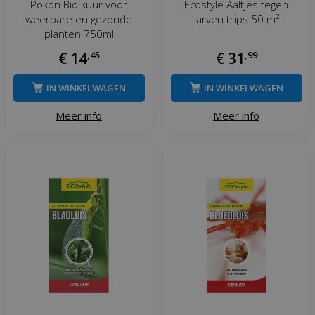
Pokon Bio kuur voor
Ecostyle Aaltjes tegen
weerbare en gezonde
larven trips 50 m²
planten 750ml
€
14
,
45
€
31
,
99
IN WINKELWAGEN
IN WINKELWAGEN
Meer info
Meer info