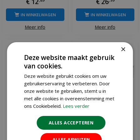
€
12
€
26
IN WINKELWAGEN
IN WINKELWAGEN
Meer info
Meer info
×
Deze website maakt gebruik
van cookies.
Deze website gebruikt cookies om uw
gebruikerservaring te verbeteren. Door
onze website te gebruiken, stemt u in
met alle cookies in overeenstemming met
ons Cookiebeleid.
Lees verder
ALLES ACCEPTEREN
Ecostyle Aaltjes tegen
Home defense
larven trips 100 m²
duivenpinnen 2,5 meter
ALLES AFWIJZEN