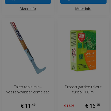
Meer info
Meer info
Talen tools mini-
Protect garden tri-but
voegenkrabber compleet
turbo 100 ml
€
11
,
49
€
16
,
95
€
18
,
95