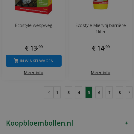
Ecostyle wespweg
Ecostyle Miervrij barrière
1liter
€
13
,
99
€
14
,
99
IN WINKELWAGEN
Meer info
Meer info
1
3
4
5
6
7
8
Koopbloembollen.nl