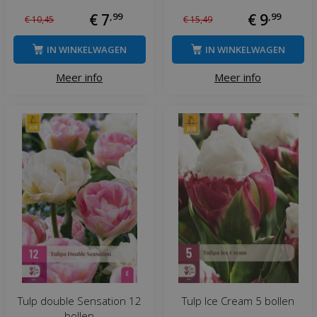
€
7
,
99
€
9
,
99
€
10
,
45
€
15
,
49
IN WINKELWAGEN
IN WINKELWAGEN
Meer info
Meer info
Tulp double Sensation 12
Tulp Ice Cream 5 bollen
bollen