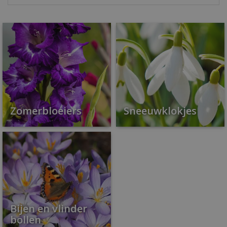
Zomerbloeiers
Sneeuwklokjes
Bijen en vlinder
bollen