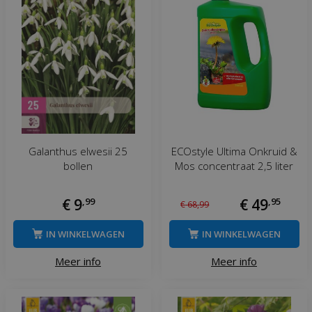
Galanthus elwesii 25
ECOstyle Ultima Onkruid &
bollen
Mos concentraat 2,5 liter
€
9
,
99
€
49
,
95
€
68
,
99
IN WINKELWAGEN
IN WINKELWAGEN
Meer info
Meer info