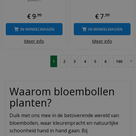
€
9
,
99
€
7
,
99
IN WINKELWAGEN
IN WINKELWAGEN
Meer info
Meer info
1
2
3
4
5
6
160
Waarom bloembollen
planten?
Duik met ons mee in de betoverende wereld van
bloembollen, waar kleurenpracht en natuurlijke
schoonheid hand in hand gaan. Bij