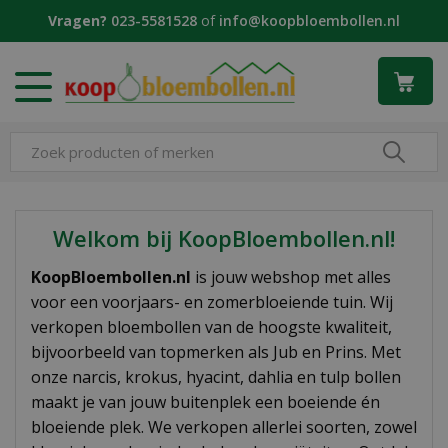
G
Vragen?
023-5581528
of
info@koopbloembollen.nl
a
n
a
a
r
c
o
n
t
e
Welkom bij KoopBloembollen.nl!
n
t
KoopBloembollen.nl
is jouw webshop met alles
voor een voorjaars- en zomerbloeiende tuin. Wij
verkopen bloembollen van de hoogste kwaliteit,
bijvoorbeeld van topmerken als Jub en Prins. Met
onze narcis, krokus, hyacint, dahlia en tulp bollen
maakt je van jouw buitenplek een boeiende én
bloeiende plek. We verkopen allerlei soorten, zowel