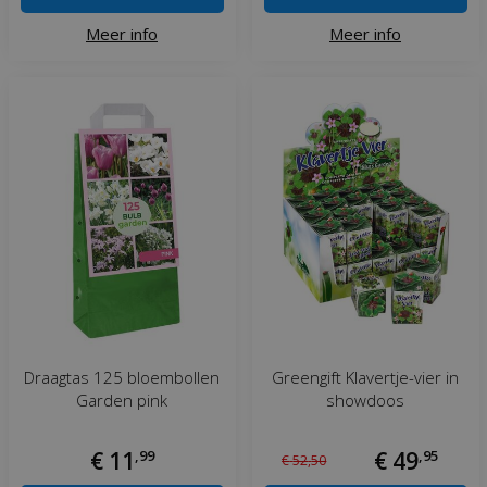
Meer info
Meer info
Draagtas 125 bloembollen
Greengift Klavertje-vier in
Garden pink
showdoos
€
11
,
99
€
49
,
95
€
52
,
50