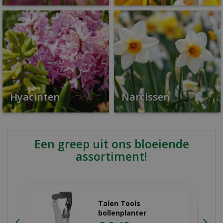
Hyacinten
Narcissen
Een greep uit ons bloeiende
assortiment!
Dahlia Bishop of
llandaff
€
4
,
49