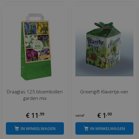
Draagtas 125 bloembollen
Greengift Klavertje-vier
garden mix
€
11
,
99
€
1
,
00
vanaf
IN WINKELWAGEN
IN WINKELWAGEN