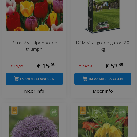
Prins 75 Tulpenbollen
DCM Vital-green gazon 20
triumph
kg
€
15
,
95
€
53
,
95
€
19
,
95
€
64
,
50
IN WINKELWAGEN
IN WINKELWAGEN
Meer info
Meer info