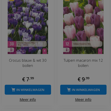
Crocus blauw & wit 30
Tulpen macaron mix 12
bollen
bollen
€
7
,
99
€
9
,
99
IN WINKELWAGEN
IN WINKELWAGEN
Meer info
Meer info