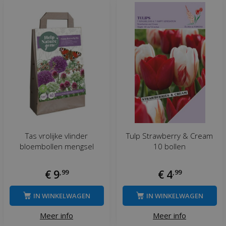
Tas vrolijke vlinder
Tulp Strawberry & Cream
bloembollen mengsel
10 bollen
€
9
,
99
€
4
,
99
IN WINKELWAGEN
IN WINKELWAGEN
Meer info
Meer info