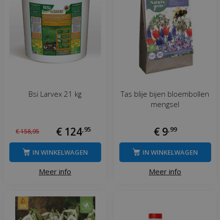
Bsi Larvex 21 kg
Tas blije bijen bloembollen
mengsel
€
124
,
95
€
9
,
99
€
158
,
95
IN WINKELWAGEN
IN WINKELWAGEN
Meer info
Meer info