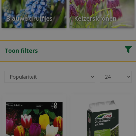
Blauwe druifjes
Keizerskronen
Toon filters