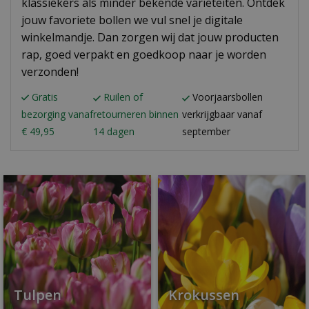
klassiekers als minder bekende variëteiten. Ontdek
jouw favoriete bollen we vul snel je digitale
winkelmandje. Dan zorgen wij dat jouw producten
rap, goed verpakt en goedkoop naar je worden
verzonden!
Gratis
Ruilen of
Voorjaarsbollen
bezorging vanaf
retourneren binnen
verkrijgbaar vanaf
€ 49,95
14 dagen
september
Tulpen
Krokussen