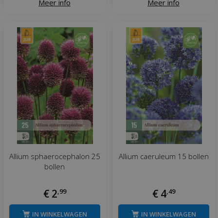
Meer info
Meer info
Allium sphaerocephalon 25
Allium caeruleum 15 bollen
bollen
€
2
,
99
€
4
,
49
IN WINKELWAGEN
IN WINKELWAGEN