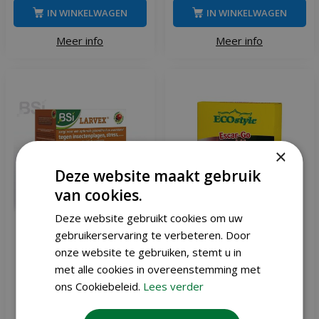
IN WINKELWAGEN
IN WINKELWAGEN
Meer info
Meer info
×
Deze website maakt gebruik
van cookies.
Deze website gebruikt cookies om uw
gebruikerservaring te verbeteren. Door
onze website te gebruiken, stemt u in
Bsi Larvex 6 kg
ECOstyle Escar-Go 2,5 kg
met alle cookies in overeenstemming met
ons Cookiebeleid.
Lees verder
,
95
,
95