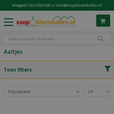
G
Vragen?
023-5581528
of
info@koopbloembollen.nl
a
n
a
a
r
c
o
n
Aaltjes
t
e
n
Toon filters
t