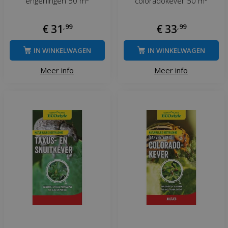
engerlingen 50 m²
coloradokever 50 m²
€
31
,
99
€
33
,
99
IN WINKELWAGEN
IN WINKELWAGEN
Meer info
Meer info