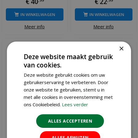
€
40
€
22
IN WINKELWAGEN
IN WINKELWAGEN
Meer info
Meer info
×
Deze website maakt gebruik
van cookies.
Deze website gebruikt cookies om uw
gebruikerservaring te verbeteren. Door
onze website te gebruiken, stemt u in
met alle cookies in overeenstemming met
ons Cookiebeleid.
Lees verder
ALLES ACCEPTEREN
Ecostyle Aaltjes tegen
Ecostyle Aaltjes tegen
engerlingen 1000 m²
varenrouwmug 50-100
planten
ALLES AFWIJZEN