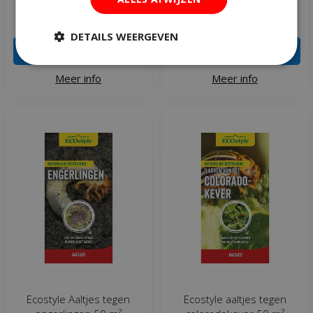
€
199
,
99
€
39
,
99
DETAILS WEERGEVEN
IN WINKELWAGEN
IN WINKELWAGEN
Meer info
Meer info
Ecostyle Aaltjes tegen
Ecostyle aaltjes tegen