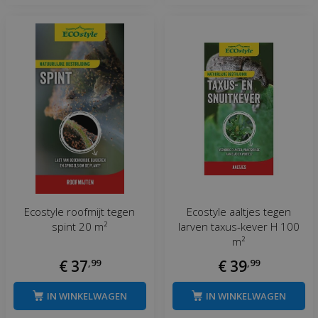
Ecostyle roofmijt tegen
Ecostyle aaltjes tegen
spint 20 m²
larven taxus-kever H 100
m²
€
37
,
99
€
39
,
99
IN WINKELWAGEN
IN WINKELWAGEN