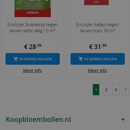
Ecostyle Sluipwesp tegen
Ecostyle Aaltjes tegen
larven witte vlieg 10 m²
larven trips 50 m²
€
28
,
99
€
31
,
99
IN WINKELWAGEN
IN WINKELWAGEN
Meer info
Meer info
1
2
3
Koopbloembollen.nl