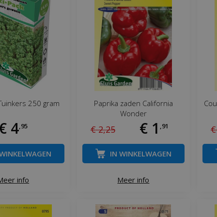
Tuinkers 250 gram
Paprika zaden California
Cou
Wonder
€
4
€
1
,
95
,
91
€
2
,
25
€
 WINKELWAGEN
IN WINKELWAGEN
Meer info
Meer info