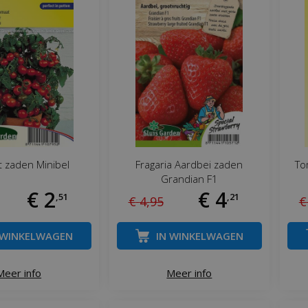
 zaden Minibel
Fragaria Aardbei zaden
To
Grandian F1
€
2
€
4
,
51
,
21
€
4
,
95
€
 WINKELWAGEN
IN WINKELWAGEN
Meer info
Meer info