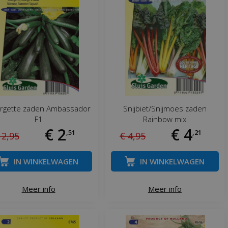
rgette zaden Ambassador
Snijbiet/Snijmoes zaden
F1
Rainbow mix
€
2
€
4
,
51
,
21
2
,
95
€
4
,
95
IN WINKELWAGEN
IN WINKELWAGEN
Meer info
Meer info