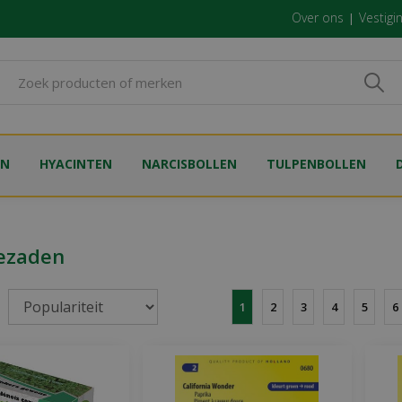
Over ons
Vestigi
EN
HYACINTEN
NARCISBOLLEN
TULPENBOLLEN
ezaden
1
2
3
4
5
6