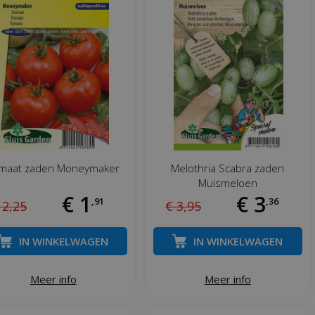
maat zaden Moneymaker
Melothria Scabra zaden
Muismeloen
€
1
€
3
,
91
,
36
2
,
25
€
3
,
95
IN WINKELWAGEN
IN WINKELWAGEN
Meer info
Meer info