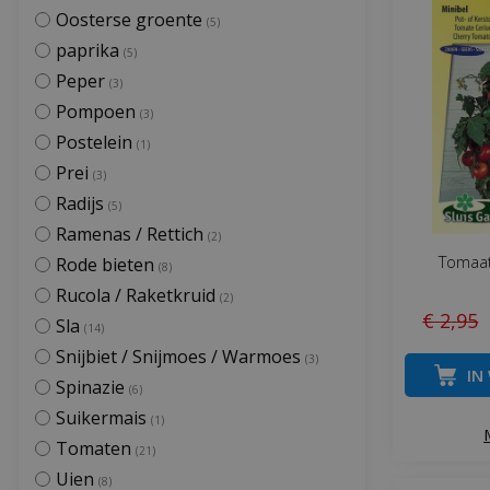
Oosterse groente
(5)
paprika
(5)
Peper
(3)
Pompoen
(3)
Postelein
(1)
Prei
(3)
Radijs
(5)
Ramenas / Rettich
(2)
Tomaat
Rode bieten
(8)
Rucola / Raketkruid
(2)
€
2
,
95
Sla
(14)
Snijbiet / Snijmoes / Warmoes
(3)
IN
Spinazie
(6)
Suikermais
(1)
Tomaten
(21)
Uien
(8)