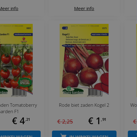
Meer info
Meer info
aden Tomatoberry
Rode biet zaden Kogel 2
Wor
arden F1
€
4
€
1
,
21
,
91
€
2
,
25
€
 WINKELWAGEN
IN WINKELWAGEN