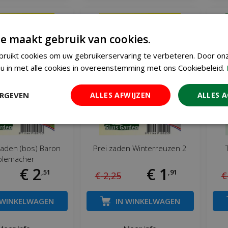
e maakt gebruik van cookies.
ruikt cookies om uw gebruikerservaring te verbeteren. Door on
u in met alle cookies in overeenstemming met ons Cookiebeleid.
ERGEVEN
ALLES AFWIJZEN
ALLES 
zaden (bos) Baron
Prei zaden Winterreuzen 2
olemacher
€
2
€
1
,
51
,
91
€
2
,
25
€
 WINKELWAGEN
IN WINKELWAGEN