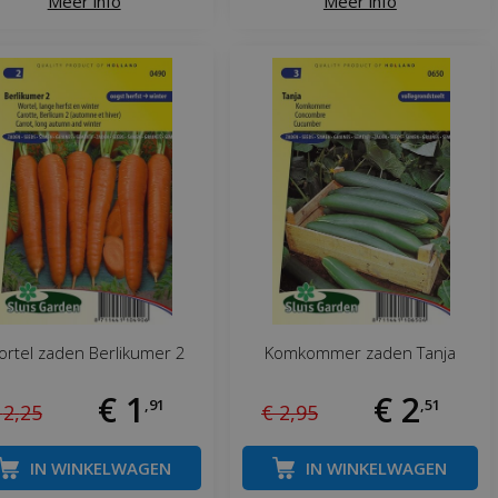
Meer info
Meer info
rtel zaden Berlikumer 2
Komkommer zaden Tanja
€
1
€
2
,
91
,
51
2
,
25
€
2
,
95
IN WINKELWAGEN
IN WINKELWAGEN