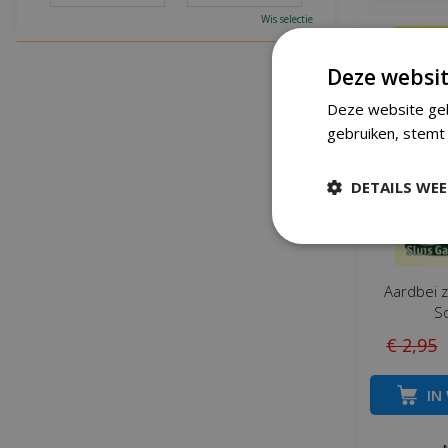
Wis selectie
Deze websit
Deze website geb
gebruiken, stemt 
DETAILS WE
Aardbei 
S
€
2
,
95
IN