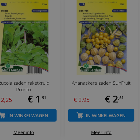
Rucola zaden raketkruid
Ananaskers zaden SunFruit
Pronto
€
1
€
2
,
91
,
51
2
,
25
€
2
,
95
IN WINKELWAGEN
IN WINKELWAGEN
Meer info
Meer info