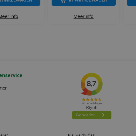
Meer info
Meer info
enservice
emen
e
ellen
Blauwe druifjes