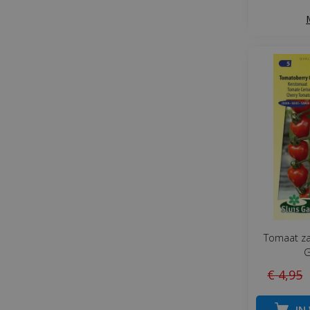
Tomaat z
G
€
4
,
95
IN