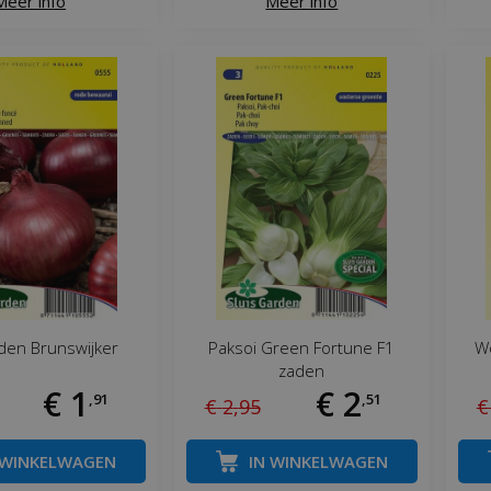
Meer info
Meer info
den Brunswijker
Paksoi Green Fortune F1
Wo
zaden
€
1
€
2
,
91
,
51
€
2
,
95
€
 WINKELWAGEN
IN WINKELWAGEN