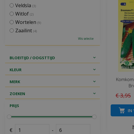
Veldsla
(3)
Witlof
(2)
Wortelen
(9)
Zaailint
(4)
Wis selectie
BLOEITIJD / OOGSTTIJD
KLEUR
Komkomm
MERK
Br
ZOEKEN
€
3
,
95
PRIJS
IN
€
-