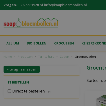
Ga
Vragen?
023-5581528
of
info@koopbloembollen.nl
naar
content
ALLIUM
BIO BOLLEN
CROCUSSEN
KEIZERSKRON
Home
Producten
Tuin & huis
Zaden
Groentezaden
Groent
« terug naar Zaden
Sorteer op
TE BESTELLEN
Direct te bestellen
(154)