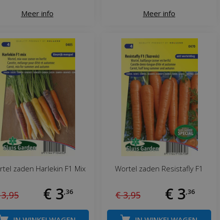
Meer info
Meer info
tel zaden Harlekin F1 Mix
Wortel zaden Resistafly F1
€
3
€
3
,
36
,
36
3
,
95
€
3
,
95
IN WINKELWAGEN
IN WINKELWAGEN