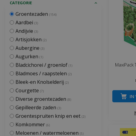
CATEGORIE
Groentezaden
(154)
Aardbei
(3)
Andijvie
(3)
Artisjokken
(2)
Aubergine
(3)
Augurken
(1)
MaxiPack 
Bladcichorei / groenlof
(1)
Bladmoes / raapstelen
(2)
Bleek-en Knolselderij
(2)
Courgette
(7)
IN
Diverse groentezaden
(8)
Gepilleerde zaden
(3)
Groentespruiten knip en eet
(2)
Komkommer
(6)
Meloenen / watermeloenen
(5)