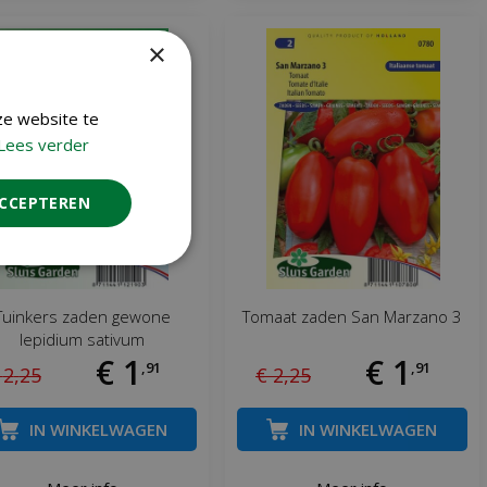
×
ze website te
Lees verder
ACCEPTEREN
Tuinkers zaden gewone
Tomaat zaden San Marzano 3
lepidium sativum
€
1
€
1
,
91
,
91
2
,
25
€
2
,
25
IN WINKELWAGEN
IN WINKELWAGEN