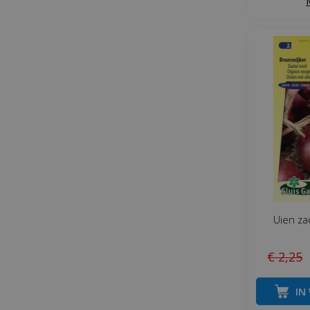
Uien za
€
2
,
25
IN