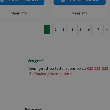
Meer info
Meer info
1
2
3
4
5
6
7
Vragen?
Neem gerust contact met ons op via
023-5581528
of
info@koopbloembollen.nl
Bollen kopen