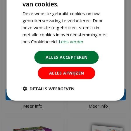
van cookies.
Deze website gebruikt cookies om uw
gebruikerservaring te verbeteren. Door
onze website te gebruiken, stemt u in
met alle cookies in overeenstemming met
ons Cookiebeleid.
Lees verder
ALLES ACCEPTEREN
MaxiPack zaden Jaarlijkse
Gerbera Jamesonii zaden
bloemenzee 100 m²
Choice mix
ALLES AFWIJZEN
€
7
,
95
€
2
,
51
€
2
,
95
DETAILS WEERGEVEN
IN WINKELWAGEN
IN WINKELWAGEN
Meer info
Meer info