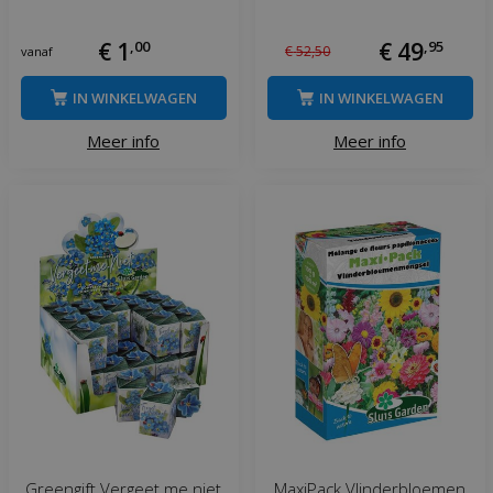
€
1
,
00
€
49
,
95
€
52
,
50
vanaf
IN WINKELWAGEN
IN WINKELWAGEN
Meer info
Meer info
Greengift Vergeet me niet
MaxiPack Vlinderbloemen