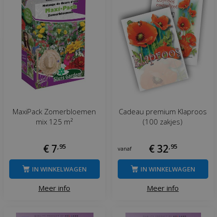
MaxiPack Zomerbloemen
Cadeau premium Klaproos
mix 125 m²
(100 zakjes)
€
7
,
95
€
32
,
95
vanaf
IN WINKELWAGEN
IN WINKELWAGEN
Meer info
Meer info