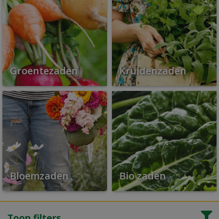
Groentezaden
Kruidenzaden
Bloemzaden
Bio zaden
Toon filters