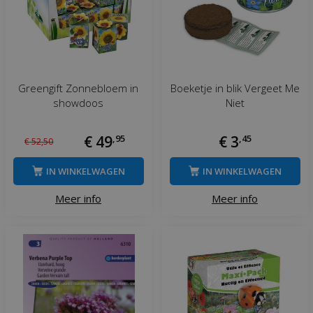
Greengift Zonnebloem in
Boeketje in blik Vergeet Me
showdoos
Niet
€
49
,
95
€
3
,
45
€
52
,
50
IN WINKELWAGEN
IN WINKELWAGEN
Meer info
Meer info