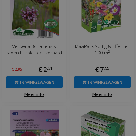
Verbena Bonariensis
MaxiPack Nuttig & Effectief
zaden Purple Top ijzerhard
100 m²
€
2
,
51
€
7
,
95
€
2
,
95
IN WINKELWAGEN
IN WINKELWAGEN
Meer info
Meer info