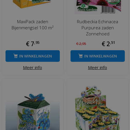
MaxiPack zaden
Rudbeckia Echinacea
Bijenmengsel 100 m²
Purpurea zaden
Zonnehoed
€
7
,
95
€
2
,
51
€
2
,
95
IN WINKELWAGEN
IN WINKELWAGEN
Meer info
Meer info