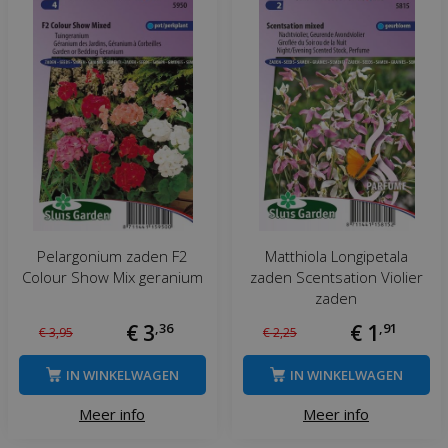
Pelargonium zaden F2
Matthiola Longipetala
Colour Show Mix geranium
zaden Scentsation Violier
zaden
€
3
,
36
€
1
,
91
€
3
,
95
€
2
,
25
IN WINKELWAGEN
IN WINKELWAGEN
Meer info
Meer info