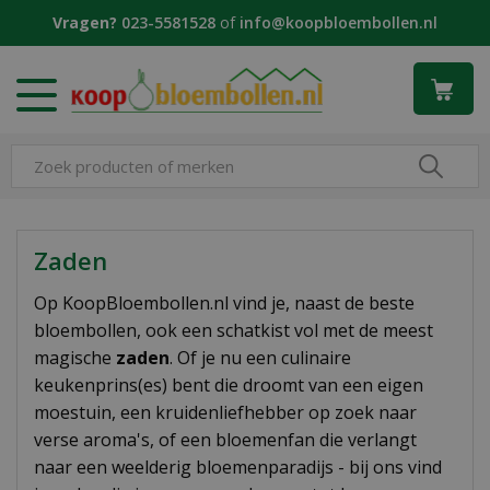
G
Vragen?
023-5581528
of
info@koopbloembollen.nl
a
n
a
a
r
c
o
n
t
e
Zaden
n
t
Op KoopBloembollen.nl vind je, naast de beste
bloembollen, ook een schatkist vol met de meest
magische
zaden
. Of je nu een culinaire
keukenprins(es) bent die droomt van een eigen
moestuin, een kruidenliefhebber op zoek naar
verse aroma's, of een bloemenfan die verlangt
naar een weelderig bloemenparadijs - bij ons vind