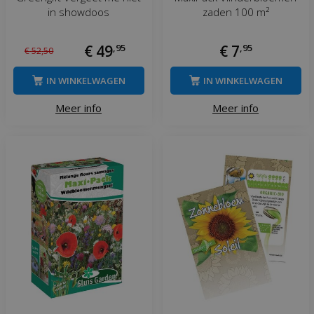
in showdoos
zaden 100 m²
€
49
,
95
€
7
,
95
€
52
,
50
IN WINKELWAGEN
IN WINKELWAGEN
Meer info
Meer info