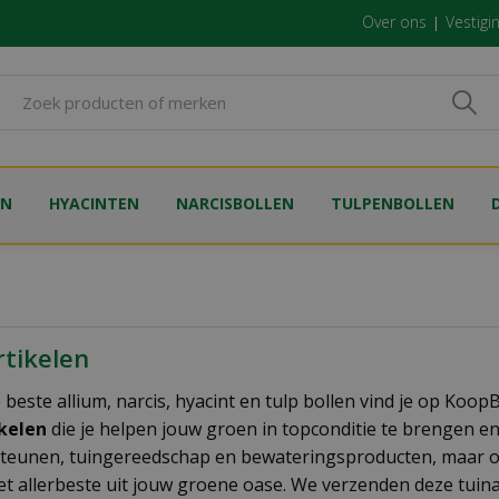
Over ons
Vestigi
EN
HYACINTEN
NARCISBOLLEN
TULPENBOLLEN
rtikelen
 beste allium, narcis, hyacint en tulp bollen vind je op Koo
ikelen
die je helpen jouw groen in topconditie te brengen e
teunen, tuingereedschap en bewateringsproducten, maar 
het allerbeste uit jouw groene oase. We verzenden deze tuin