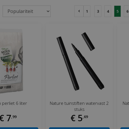
1
3
4
5
6
perliet 6 liter
Nature tuinstiften watervast 2
Nat
stuks
€
7
€
5
,
99
,
69