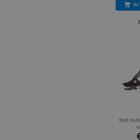
IN
Wolf mult
v