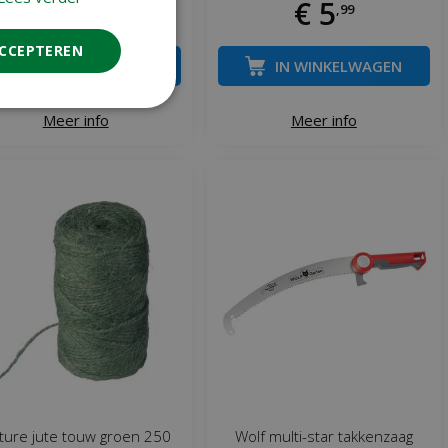
€
54
€
5
,
99
,
99
ACCEPTEREN
IN WINKELWAGEN
IN WINKELWAGEN
Meer info
Meer info
ture jute touw groen 250
Wolf multi-star takkenzaag