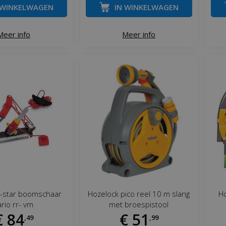
 WINKELWAGEN
IN WINKELWAGEN
Meer info
Meer info
i-star boomschaar
Hozelock pico reel 10 m slang
Ho
ario rr- vm
met broespistool
€
84
€
51
,
49
,
99