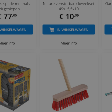
ls spade met hals
Nature vensterbank kweekset
Gar
nk geslepen
49x15,5x10
€
77
€
10
,
00
,
99
 WINKELWAGEN
IN WINKELWAGEN
Meer info
Meer info