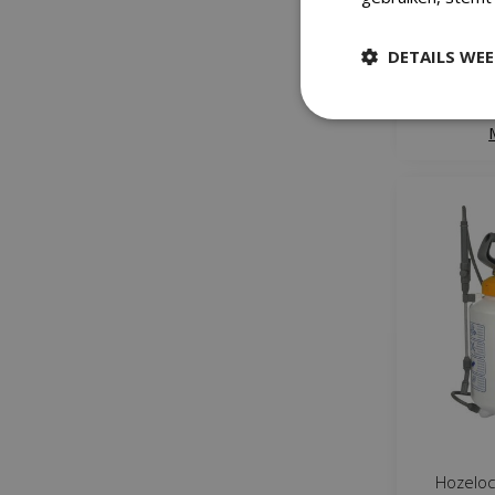
DETAILS WE
IN
Hozelock