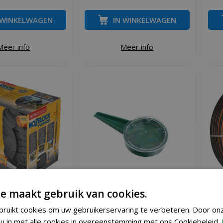
 WINKELWAGEN
IN WINKELWAGEN
Meer info
Meer info
e maakt gebruik van cookies.
tuffhoze 35 meter
Nature zaadstrooier
Ga
ruikt cookies om uw gebruikerservaring te verbeteren. Door on
u in met alle cookies in overeenstemming met ons Cookiebeleid.