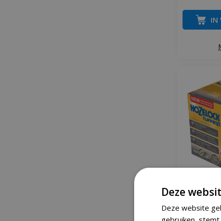
IN
Deze websit
Hozelock 
Deze website geb
gebruiken, stemt 