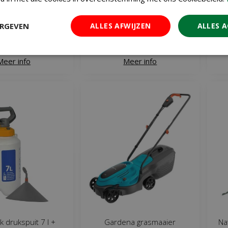
€
89
€
3
,
99
,
69
ERGEVEN
ALLES AFWIJZEN
ALLES 
 WINKELWAGEN
IN WINKELWAGEN
Meer info
Meer info
 drukspuit 7 l +
Gardena grasmaaier
Na