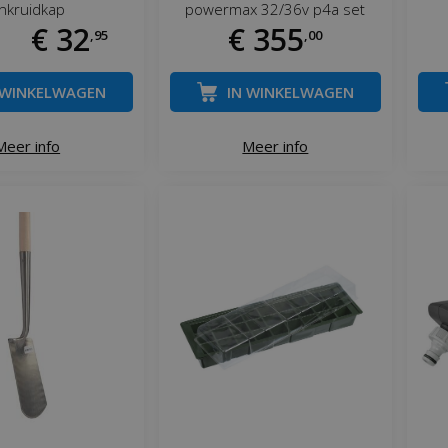
nkruidkap
powermax 32/36v p4a set
€
32
€
355
,
95
,
00
 WINKELWAGEN
IN WINKELWAGEN
Meer info
Meer info