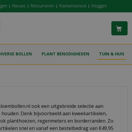
ngen
Nieuws
Retourneren
Klantenservice
Inloggen
DIVERSE BOLLEN
PLANT BENODIGHEDEN
TUIN & HUIS
pBloembollen.nl ook een uitgebreide selectie aan
n houden. Denk bijvoorbeeld aan kweekartikelen,
ook planthoezen, regenmeters en borderranden. Zo
artikelen snel en vanaf een bestelbedrag van €49,95