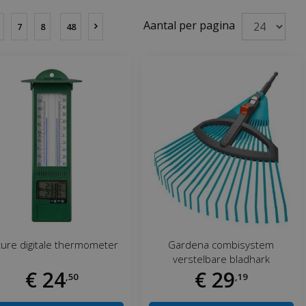
Aantal per pagina
7
8
48
ure digitale thermometer
Gardena combisystem
verstelbare bladhark
€
24
€
29
,
50
,
19