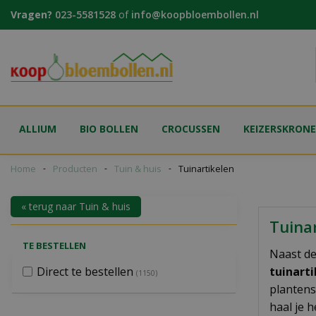
Ga
Vragen?
023-5581528
of
info@koopbloembollen.nl
naar
content
ALLIUM
BIO BOLLEN
CROCUSSEN
KEIZERSKRON
Home
Producten
Tuin & huis
Tuinartikelen
« terug naar Tuin & huis
Tuina
TE BESTELLEN
Naast de
Direct te bestellen
tuinart
(1150)
plantens
haal je 