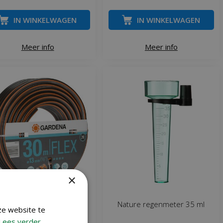
IN WINKELWAGEN
IN WINKELWAGEN
Meer info
Meer info
×
rdena comfort flex slang
Nature regenmeter 35 ml
ze website te
13mm 30 meter
Lees verder