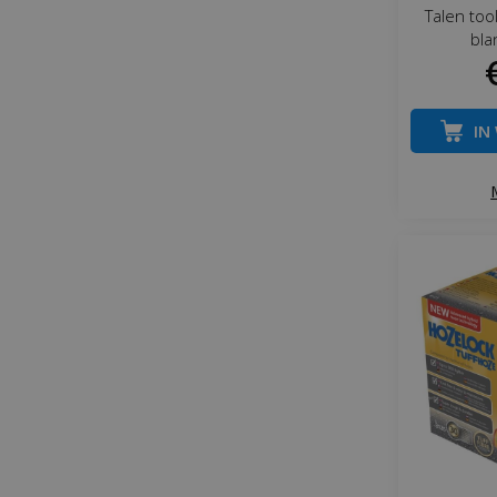
Talen too
bla
IN