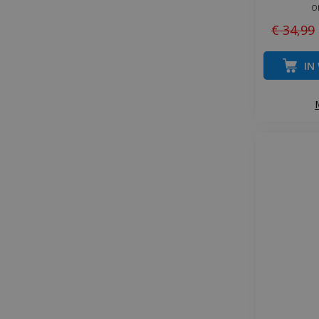
o
€
34
,
99
IN