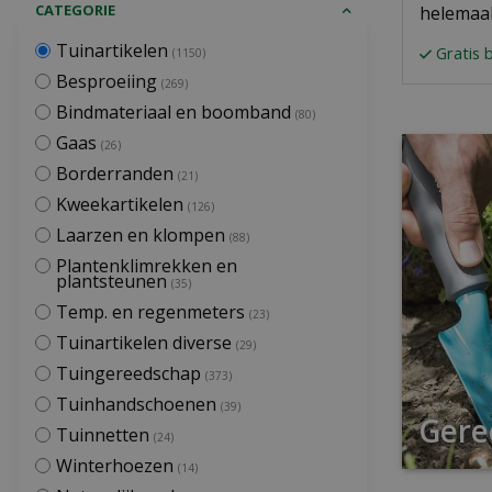
CATEGORIE
helemaal
Tuinartikelen
Gratis 
(1150)
Besproeiing
(269)
Bindmateriaal en boomband
(80)
Gaas
(26)
Borderranden
(21)
Kweekartikelen
(126)
Laarzen en klompen
(88)
Plantenklimrekken en
plantsteunen
(35)
Temp. en regenmeters
(23)
Tuinartikelen diverse
(29)
Tuingereedschap
(373)
Tuinhandschoenen
(39)
Gere
Tuinnetten
(24)
Winterhoezen
(14)