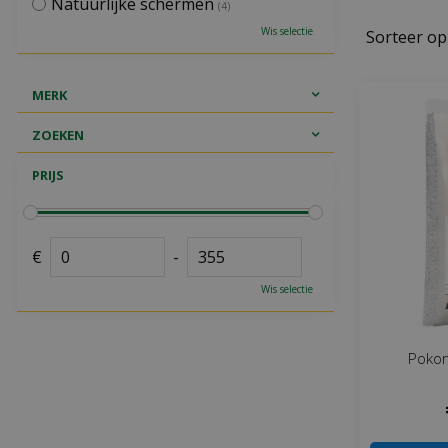
Natuurlijke schermen
(4)
Wis selectie
Sorteer op
MERK
ZOEKEN
PRIJS
€
-
Wis selectie
Pokon 