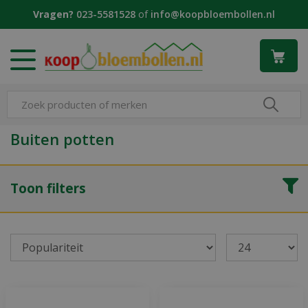
G
Vragen?
023-5581528
of
info@koopbloembollen.nl
a
n
a
a
r
c
o
n
Buiten potten
t
e
n
Toon filters
t