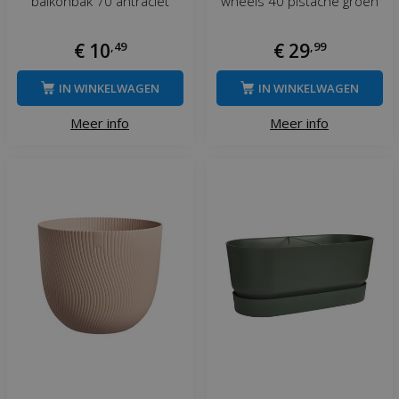
balkonbak 70 antraciet
wheels 40 pistache groen
€
10
,
49
€
29
,
99
IN WINKELWAGEN
IN WINKELWAGEN
Meer info
Meer info