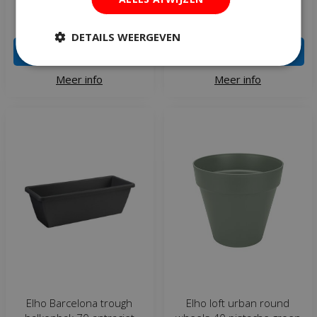
€
9
,
99
€
14
,
99
DETAILS WEERGEVEN
IN WINKELWAGEN
IN WINKELWAGEN
Meer info
Meer info
Elho Barcelona trough
Elho loft urban round