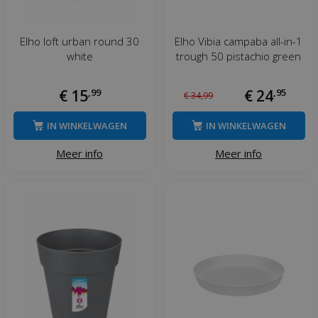
Elho loft urban round 30
Elho Vibia campaba all-in-1
white
trough 50 pistachio green
€
15
,
99
€
24
,
95
€
34
,
99
IN WINKELWAGEN
IN WINKELWAGEN
Meer info
Meer info