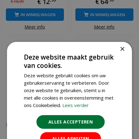
€
12
€
64
€
16
,
99
IN WINKELWAGEN
IN WINKELWAGEN
Meer info
Meer info
×
Deze website maakt gebruik
van cookies.
Deze website gebruikt cookies om uw
gebruikerservaring te verbeteren. Door
onze website te gebruiken, stemt u in
met alle cookies in overeenstemming met
ons Cookiebeleid.
Lees verder
ALLES ACCEPTEREN
Elho barcelona wall bracket
Elho green basics balcony
antraciet
rack 60 antraciet
ALLES AFWIJZEN