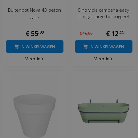
Buitenpot Nova 43 beton
Elho vibia campana easy
grijs
hanger large honinggeel
€
55
,
99
€
12
,
99
€
16
,
99
IN WINKELWAGEN
IN WINKELWAGEN
Meer info
Meer info