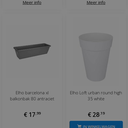
Meer info
Meer info
Elho barcelona xl
Elho Loft urban round high
balkonbak 80 antraciet
35 white
€
17
,
99
€
28
,
19
IN WINKELWAGEN