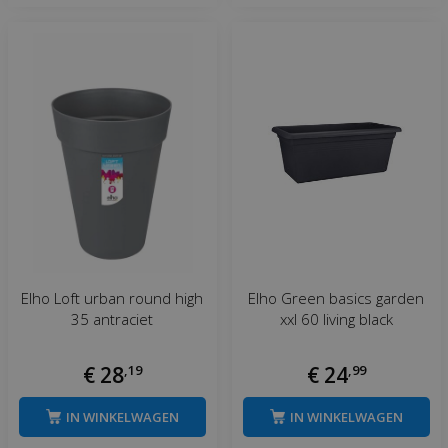
Elho Loft urban round high
Elho Green basics garden
35 antraciet
xxl 60 living black
€
28
,
19
€
24
,
99
IN WINKELWAGEN
IN WINKELWAGEN