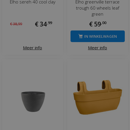
Elho sereh 40 cool clay
Elho greenville terrace
trough 60 wheels leaf
green
€
34
,
99
€
59
,
00
€
38
,
99
IN WINKELWAGEN
Meer info
Meer info