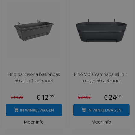
Elho barcelona balkonbak
Elho Vibia campaba all-in-1
50 all in 1 antraciet
trough 50 antraciet
€
12
,
99
€
24
,
95
€
14
,
99
€
34
,
99
IN WINKELWAGEN
IN WINKELWAGEN
Meer info
Meer info