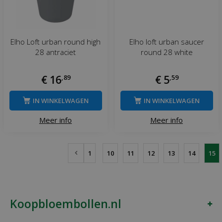
Elho Loft urban round high
Elho loft urban saucer
28 antraciet
round 28 white
€
16
,
89
€
5
,
59
IN WINKELWAGEN
IN WINKELWAGEN
Meer info
Meer info
1
10
11
12
13
14
15
Koopbloembollen.nl