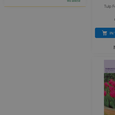
Wis selectie
Tulp F
IN