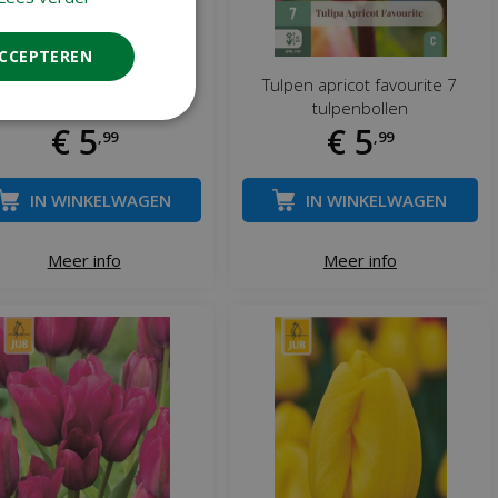
ACCEPTEREN
Tulp Librije 7 bollen
Tulpen apricot favourite 7
tulpenbollen
€
5
€
5
,
99
,
99
IN WINKELWAGEN
IN WINKELWAGEN
Meer info
Meer info