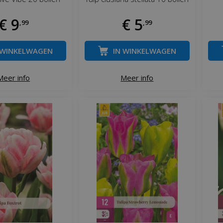
€
9
€
5
,
99
,
99
 WINKELWAGEN
IN WINKELWAGEN
Meer info
Meer info