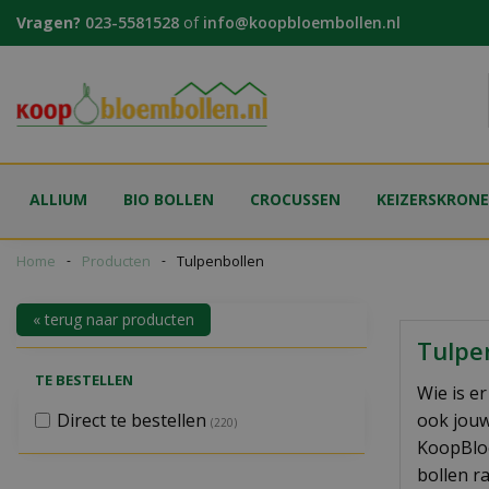
Ga
Vragen?
023-5581528
of
info@koopbloembollen.nl
naar
content
ALLIUM
BIO BOLLEN
CROCUSSEN
KEIZERSKRON
Home
Producten
Tulpenbollen
« terug naar producten
Tulpe
TE BESTELLEN
Wie is e
Direct te bestellen
ook jouw
(220)
KoopBloe
bollen r