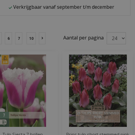
Verkrijgbaar vanaf september t/m december
Aantal per pagina
6
7
10
Tulp Siesta 7 bollen
Prins tulp short stemmed pink