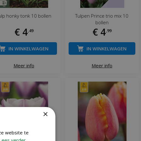
ulp honky tonk 10 bollen
Tulpen Prince trio mix 10
bollen
€
4
€
4
,
49
,
99
IN WINKELWAGEN
IN WINKELWAGEN
Meer info
Meer info
×
ze website te
Lees verder