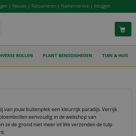
ngen
Nieuws
Retourneren
Klantenservice
Inloggen
DIVERSE BOLLEN
PLANT BENODIGHEDEN
TUIN & HUIS
j van jouw buitenplek een kleurrijk paradijs. Verrijk
e bloembollen eenvoudig in de webshop van
en ze de grond niet meer in! We verzenden de tulp
nt.