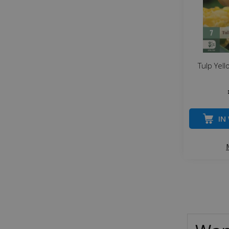
Tulp Yel
IN