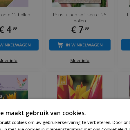
ronto 12 bollen
Prins tulpen soft secret 25
T
bollen
€
4
€
7
,
99
,
99
 WINKELWAGEN
IN WINKELWAGEN
Meer info
Meer info
e maakt gebruik van cookies.
ruikt cookies om uw gebruikerservaring te verbeteren. Door on
u in met alle cookies in overeenstemming met ons Cookiebeleid.