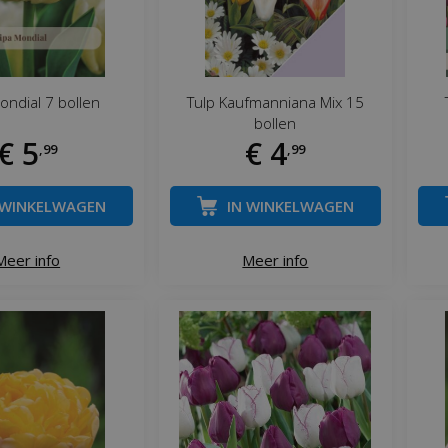
ondial 7 bollen
Tulp Kaufmanniana Mix 15
bollen
€
5
€
4
,
99
,
99
 WINKELWAGEN
IN WINKELWAGEN
Meer info
Meer info