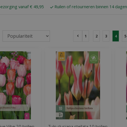
bezorging vanaf € 49,95
Ruilen of retourneren binnen 14 dagen
1
2
3
4
5
tive Vibe 20 bollen
Tulp clusiana stellata 10 bollen