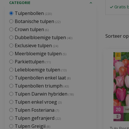
CATEGORIE
Gratis 
Tulpenbollen
(220)
Botanische tulpen
(22)
Crown tulpen
(6)
Sorteer op
Dubbelbloemige tulpen
(40)
Exclusieve tulpen
(24)
Meerbloemige tulpen
(5)
Parkiettulpen
(11)
Leliebloemige tulpen
(13)
Tulpenbollen enkel laat
(8)
Tulpenbollen triumph
(43)
Tulpen Darwin hybriden
(18)
Tulpen enkel vroeg
(3)
Tulpen Fosteriana
(7)
Tulpen gefranjerd
(22)
Tulpen Greigii
(8)
Tulp Posi