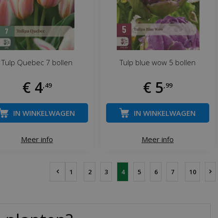
Tulp Quebec 7 bollen
Tulp blue wow 5 bollen
€
4
€
5
,
49
,
99
IN WINKELWAGEN
IN WINKELWAGEN
Meer info
Meer info
1
2
3
4
5
6
7
10