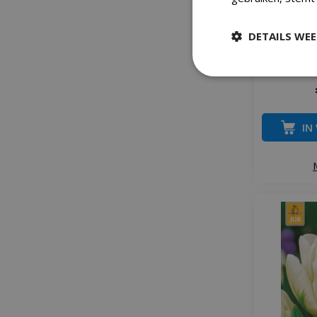
DETAILS WE
Tulp ba
IN