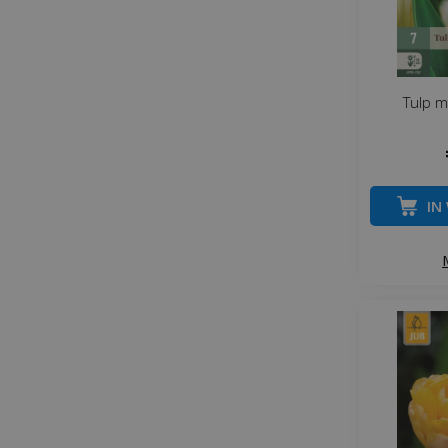
Tulp m
IN