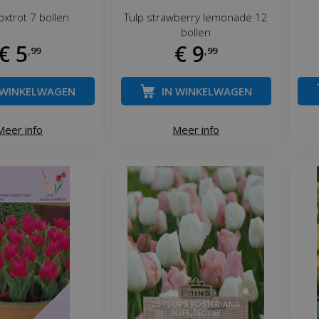
oxtrot 7 bollen
Tulp strawberry lemonade 12
bollen
€
5
€
9
,
99
,
99
 WINKELWAGEN
IN WINKELWAGEN
Meer info
Meer info