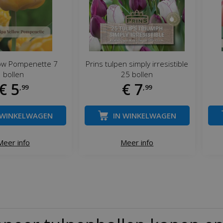
low Pompenette 7
Prins tulpen simply irresistible
bollen
25 bollen
€
5
€
7
,
99
,
99
 WINKELWAGEN
IN WINKELWAGEN
Meer info
Meer info