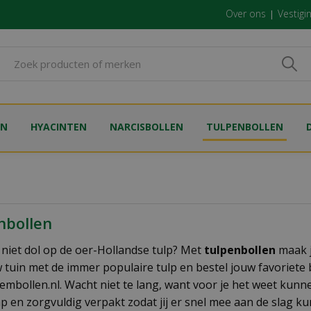
Over ons
Vestigi
EN
HYACINTEN
NARCISBOLLEN
TULPENBOLLEN
nbollen
r niet dol op de oer-Hollandse tulp? Met
tulpenbollen
maak ji
 tuin met de immer populaire tulp en bestel jouw favoriet
mbollen.nl. Wacht niet te lang, want voor je het weet kunn
ap en zorgvuldig verpakt zodat jij er snel mee aan de slag ku