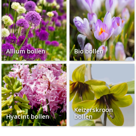
Allium bollen
Bio bollen
Keizerskroon
Hyacint bollen
bollen