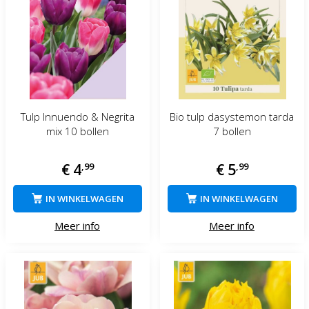
Tulp Innuendo & Negrita
Bio tulp dasystemon tarda
mix 10 bollen
7 bollen
€
4
,
99
€
5
,
99
IN WINKELWAGEN
IN WINKELWAGEN
Meer info
Meer info