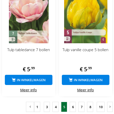
Tulp tabledance 7 bollen
Tulp vanille coupe 5 bollen
€
5
,
99
€
5
,
99
IN WINKELWAGEN
IN WINKELWAGEN
Meer info
Meer info
1
3
4
5
6
7
8
10