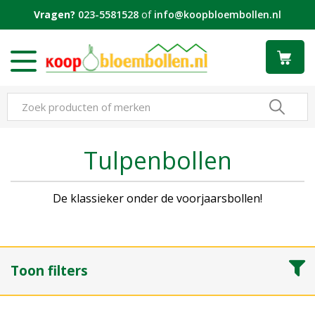
G
Vragen?
023-5581528
of
info@koopbloembollen.nl
a
n
a
a
r
c
o
n
t
Tulpenbollen
e
n
t
De klassieker onder de voorjaarsbollen!
Toon filters