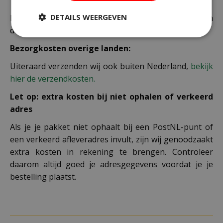
DETAILS WEERGEVEN
De juiste verzendkosten worden in de laatste stap van
de winkelwagen berekend.
Bezorgkosten overige landen:
Uiteraard verzenden wij ook buiten Nederland,
bekijk
hier de verzendkosten.
Let op: extra kosten bij niet ophalen of verkeerd
adres
Als je je pakket niet ophaalt bij een PostNL-punt of
een verkeerd afleveradres invult, zijn wij genoodzaakt
extra kosten in rekening te brengen. Controleer
daarom altijd goed je adresgegevens voordat je je
bestelling plaatst.