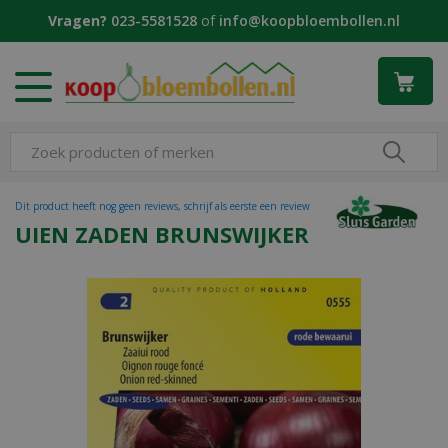
G
Vragen?
023-5581528
of
info@koopbloembollen.nl
a
n
a
a
r
c
o
n
t
Dit product heeft nog geen reviews, schrijf als eerste een review
e
UIEN ZADEN BRUNSWIJKER
n
t