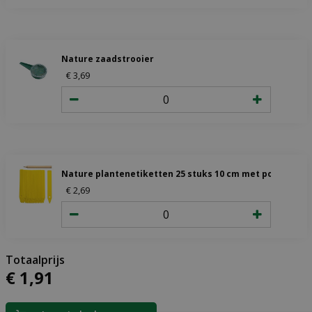
Nature zaadstrooier
€
3
,
69
Nature plantenetiketten 25 stuks 10 cm met potlood
€
2
,
69
€
1
,
91