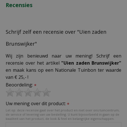
Recensies
Schrijf zelf een recensie over "Uien zaden
Brunswijker"
Wij zijn benieuwd naar uw mening! Schrijf een
recensie over het artikel
"Uien zaden Brunswijker"
en maak kans op een Nationale Tuinbon ter waarde
van € 25,- !
Beoordeling:
*
Uw mening over dit product:
*
Let op: deze recensie gaat over het product en niet over ons tuincentrum,
de service of levering van uw bestelling. U kunt bijvoorbeeld in gaan op de
kwaliteit van het product, de look & feel en belangrijke eigenschappen.