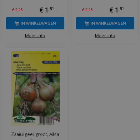
€
1
,
91
€
1
,
91
€
2
,
25
€
2
,
25
IN WINKELWAGEN
IN WINKELWAGEN
Meer info
Meer info
Zaaiui geel, groot, Ailsa