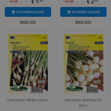
€
1
,
91
€
2
,
51
€
2
,
25
€
2
,
95
IN WINKELWAGEN
IN WINKELWAGEN
Meer info
Meer info
Uienzaden White Lisbon
Uienzaden Barletta (St.
Jans)