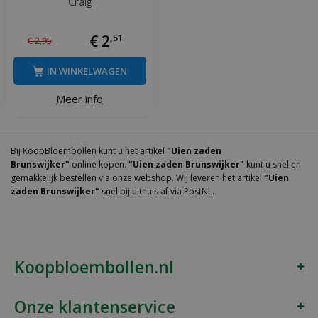
Craig
€
2
,
51
€
2
,
95
IN WINKELWAGEN
Meer info
Bij KoopBloembollen kunt u het artikel
"Uien zaden
Brunswijker"
online kopen.
"Uien zaden Brunswijker"
kunt u snel en
gemakkelijk bestellen via onze webshop. Wij leveren het artikel
"Uien
zaden Brunswijker"
snel bij u thuis af via PostNL.
Koopbloembollen.nl
Onze klantenservice