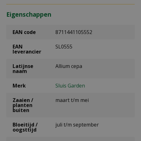
Eigenschappen
EAN code
8711441105552
EAN
SL0555
leverancier
Latijnse
Allium cepa
naam
Merk
Sluis Garden
Zaaien /
maart t/m mei
planten
buiten
Bloeitijd /
juli t/m september
oogsttijd