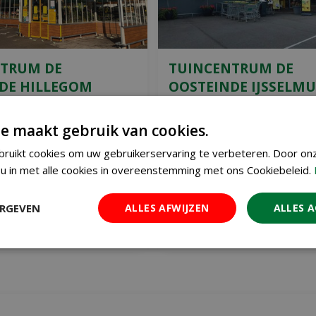
TRUM DE
TUINCENTRUM DE
DE HILLEGOM
OOSTEINDE IJSSELM
ncentrum de Oosteinde
Tuincentrum de Oosteinde
e maakt gebruik van cookies.
n de Zandlaan in
IJsselmuiden ligt aan de
 de grens met
Koekoeksweg 4 in
ruikt cookies om uw gebruikerservaring te verbeteren. Door on
. Vanaf de N208 per auto
IJsselmuiden. Binnendoor v
u in met alle cookies in overeenstemming met ons Cookiebeleid.
e bereiken via de
stadshagen ( Zwolle ) slecht
ekweg of d
...
minuten rijden.
...
ERGEVEN
ALLES AFWIJZEN
ALLES 
Hillegom
IJs