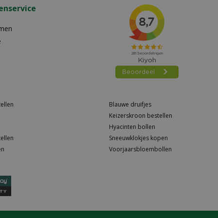
enservice
emen
e
ellen
Blauwe druifjes
Keizerskroon bestellen
Hyacinten bollen
ellen
Sneeuwklokjes kopen
en
Voorjaarsbloembollen