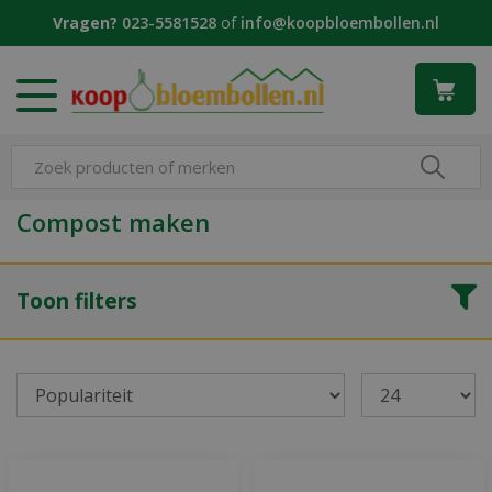
G
Vragen?
023-5581528
of
info@koopbloembollen.nl
a
n
a
a
r
c
o
n
Compost maken
t
e
n
Toon filters
t