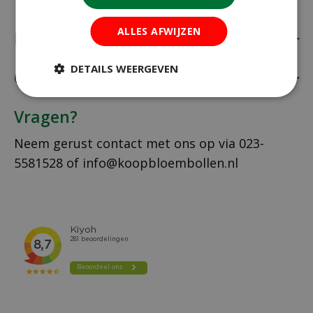
ALLES AFWIJZEN
Koopbloembollen.nl
DETAILS WEERGEVEN
Onze klantenservice
Vragen?
Neem gerust contact met ons op via
023-
5581528
of
info@koopbloembollen.nl