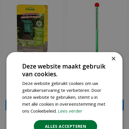
×
Deze website maakt gebruik
Ecostyle Compostmaker
Nature compost
van cookies.
800 gram
thermometer
Deze website gebruikt cookies om uw
gebruikerservaring te verbeteren. Door
€
7
,
19
€
6
,
39
onze website te gebruiken, stemt u in
met alle cookies in overeenstemming met
IN WINKELWAGEN
IN WINKELWAGEN
ons Cookiebeleid.
Lees verder
Meer info
Meer info
ALLES ACCEPTEREN