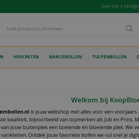
Over ons
Vestigi
EN
HYACINTEN
NARCISBOLLEN
TULPENBOLLEN
Welkom bij KoopBloe
embollen.nl
is jouw webshop met alles voor een voorjaars
te kwaliteit, bijvoorbeeld van topmerken als Jub en Prins. Me
 van jouw buitenplek een boeiende én bloeiende plek. We ver
variëteiten. Ontdek jouw favoriete bollen we vul snel je dig