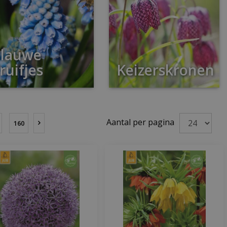
lauwe
ruifjes
Keizerskronen
Aantal per pagina
160