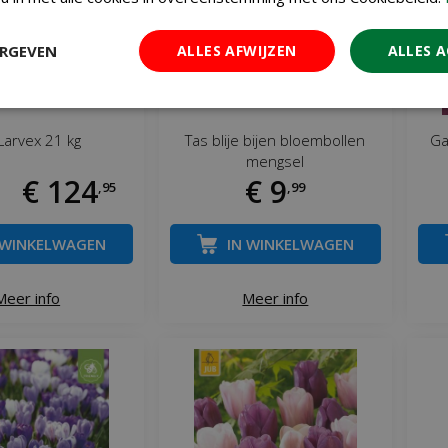
ERGEVEN
ALLES AFWIJZEN
ALLES 
 Larvex 21 kg
Tas blije bijen bloembollen
Ga
mengsel
€
124
€
9
,
95
,
99
 WINKELWAGEN
IN WINKELWAGEN
Meer info
Meer info