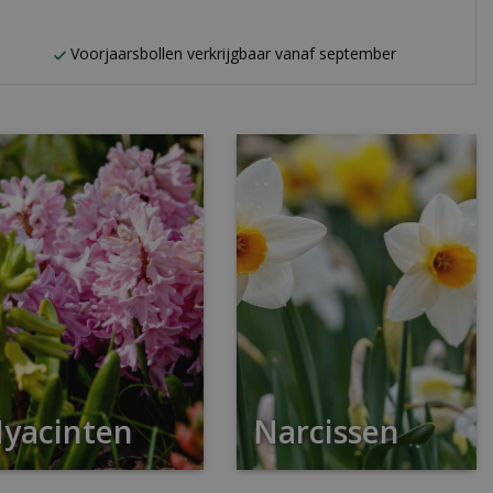
n
Voorjaarsbollen verkrijgbaar vanaf september
yacinten
Narcissen