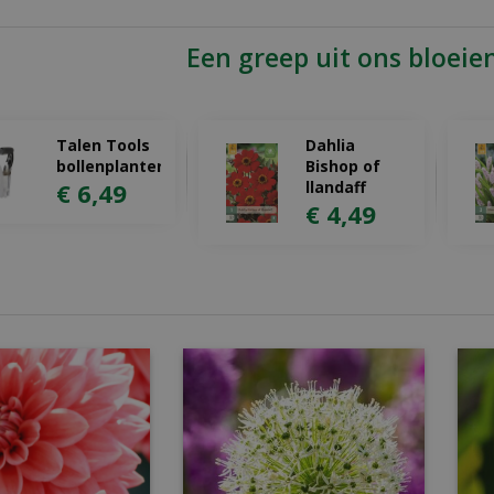
Een greep uit ons bloeie
Talen Tools
Dahlia
bollenplanter
Bishop of
€
6
,
49
llandaff
€
4
,
49