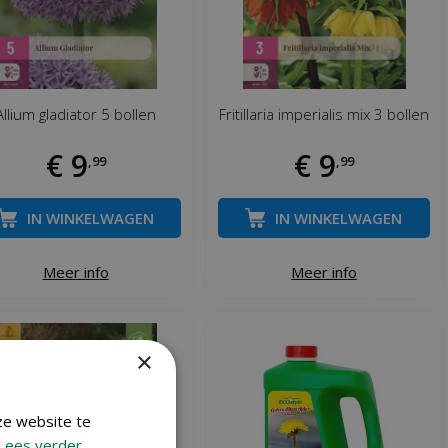
Allium gladiator 5 bollen
Fritillaria imperialis mix 3 bollen
€
9
€
9
,
99
,
99
IN WINKELWAGEN
IN WINKELWAGEN
Meer info
Meer info
×
ze website te
Lees verder