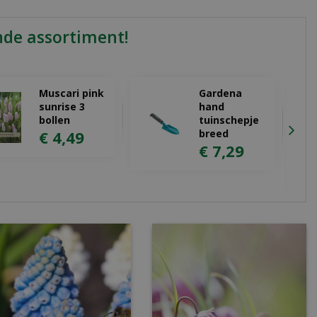
nde assortiment!
Muscari pink
Gardena
sunrise 3
hand
bollen
tuinschepje
€
4
,
49
breed
€
7
,
29
P
T
t
€
€