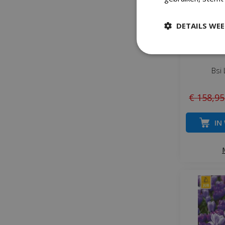
DETAILS WE
Bsi
€
158
,
95
IN