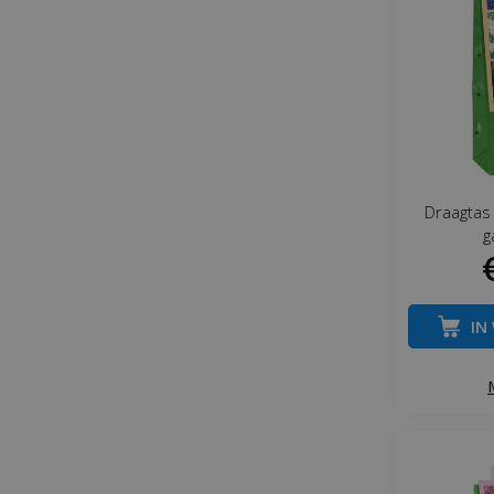
Draagtas
g
IN