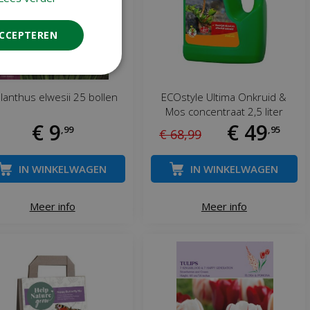
ACCEPTEREN
lanthus elwesii 25 bollen
ECOstyle Ultima Onkruid &
Mos concentraat 2,5 liter
€
9
€
49
,
99
,
95
€
68
,
99
IN WINKELWAGEN
IN WINKELWAGEN
Meer info
Meer info