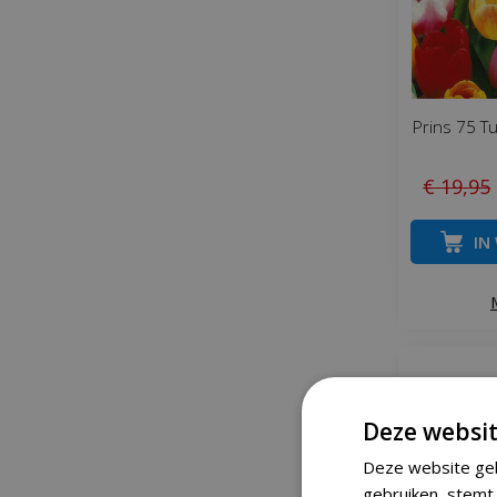
Prins 75 T
€
19
,
95
IN
Deze websit
Deze website geb
gebruiken, stemt 