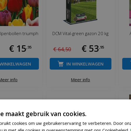
ulpenbollen triumph
DCM Vital-green gazon 20 kg
€
15
€
53
,
95
,
95
€
64
,
50
 WINKELWAGEN
IN WINKELWAGEN
Meer info
Meer info
e maakt gebruik van cookies.
ruikt cookies om uw gebruikerservaring te verbeteren. Door on
u in met alle cookies in overeenstemming met ons Cookiebeleid.