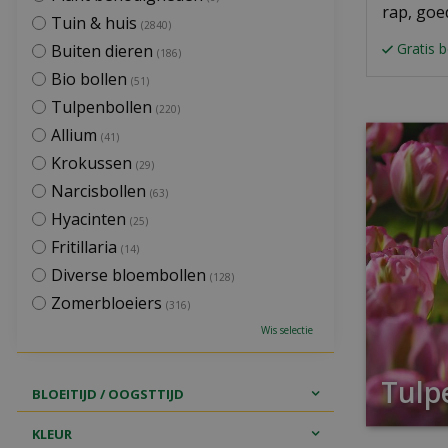
rap, goe
Tuin & huis
(2840)
Gratis 
Buiten dieren
(186)
Bio bollen
(51)
Tulpenbollen
(220)
Allium
(41)
Krokussen
(29)
Narcisbollen
(63)
Hyacinten
(25)
Fritillaria
(14)
Diverse bloembollen
(128)
Zomerbloeiers
(316)
Wis selectie
Tulp
BLOEITIJD / OOGSTTIJD
KLEUR