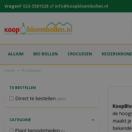
Ga
Vragen?
023-5581528
of
info@koopbloembollen.nl
naar
content
ALLIUM
BIO BOLLEN
CROCUSSEN
KEIZERSKRON
Home
Producten
TE BESTELLEN
Direct te bestellen
(3837)
KoopBlo
de hoogs
CATEGORIE
maakt je
bekende 
Plant benodigheden
(6)