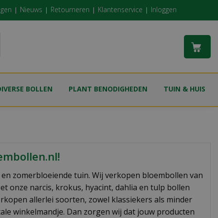
ngen
Nieuws
Retourneren
Klantenservice
Inloggen
DIVERSE BOLLEN
PLANT BENODIGHEDEN
TUIN & HUIS
mbollen.nl!
- en zomerbloeiende tuin. Wij verkopen bloembollen van
t onze narcis, krokus, hyacint, dahlia en tulp bollen
kopen allerlei soorten, zowel klassiekers als minder
itale winkelmandje. Dan zorgen wij dat jouw producten