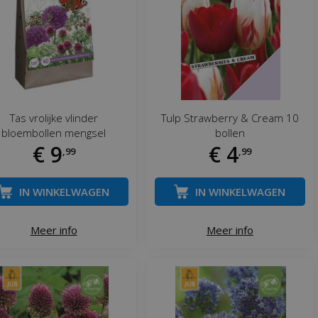
Tas vrolijke vlinder
Tulp Strawberry & Cream 10
bloembollen mengsel
bollen
€
9
€
4
,
99
,
99
IN WINKELWAGEN
IN WINKELWAGEN
Meer info
Meer info