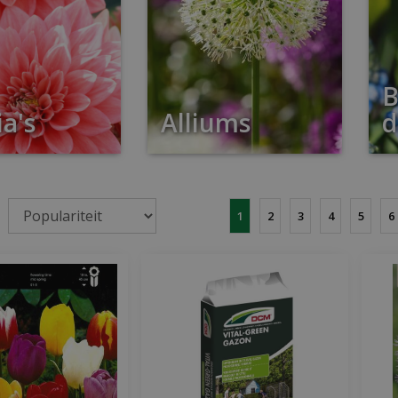
B
a's
Alliums
d
1
2
3
4
5
6