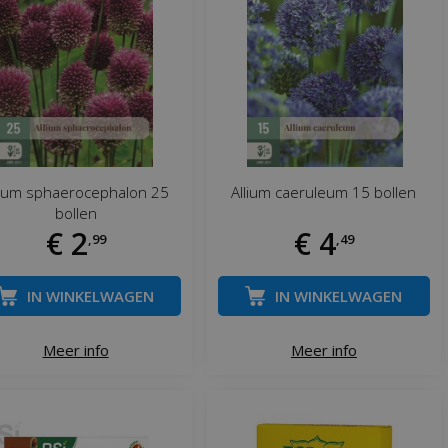
lium sphaerocephalon 25
Allium caeruleum 15 bollen
bollen
€
2
€
4
,
99
,
49
IN WINKELWAGEN
IN WINKELWAGEN
Meer info
Meer info