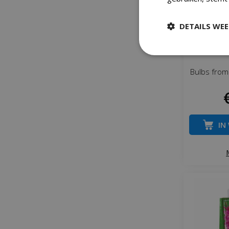
DETAILS WE
Bulbs from
IN