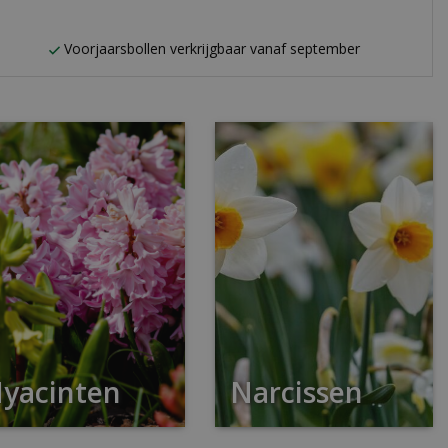
n
Voorjaarsbollen verkrijgbaar vanaf september
yacinten
Narcissen