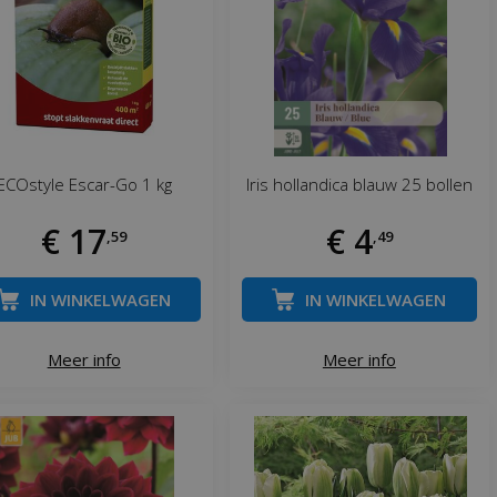
ECOstyle Escar-Go 1 kg
Iris hollandica blauw 25 bollen
€
17
€
4
,
59
,
49
IN WINKELWAGEN
IN WINKELWAGEN
Meer info
Meer info