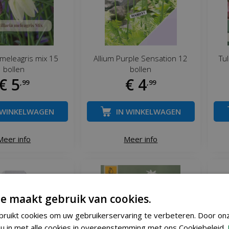
ia meleagris mix 15
Allium Purple Sensation 12
Tul
bollen
bollen
€
5
€
4
,
99
,
99
 WINKELWAGEN
IN WINKELWAGEN
Meer info
Meer info
e maakt gebruik van cookies.
ruikt cookies om uw gebruikerservaring te verbeteren. Door on
u in met alle cookies in overeenstemming met ons Cookiebeleid.