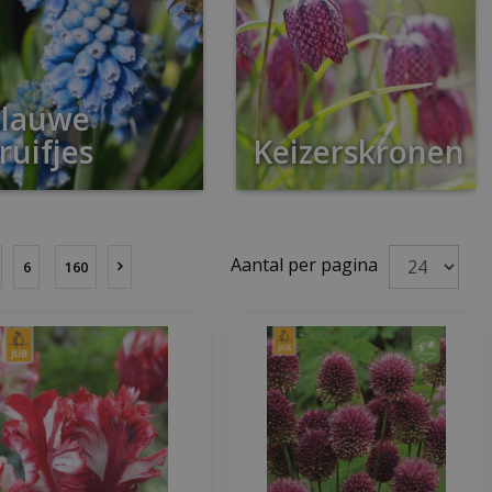
lauwe
ruifjes
Keizerskronen
Aantal per pagina
6
160