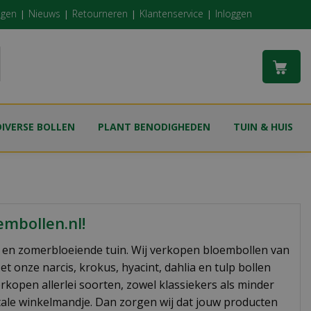
ngen
Nieuws
Retourneren
Klantenservice
Inloggen
DIVERSE BOLLEN
PLANT BENODIGHEDEN
TUIN & HUIS
mbollen.nl!
- en zomerbloeiende tuin. Wij verkopen bloembollen van
t onze narcis, krokus, hyacint, dahlia en tulp bollen
kopen allerlei soorten, zowel klassiekers als minder
itale winkelmandje. Dan zorgen wij dat jouw producten