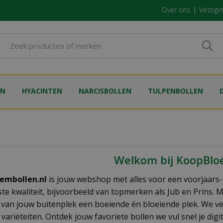
Over ons
Vestigi
EN
HYACINTEN
NARCISBOLLEN
TULPENBOLLEN
Welkom bij KoopBloe
embollen.nl
is jouw webshop met alles voor een voorjaars
te kwaliteit, bijvoorbeeld van topmerken als Jub en Prins. Me
 van jouw buitenplek een boeiende én bloeiende plek. We ver
variëteiten. Ontdek jouw favoriete bollen we vul snel je dig