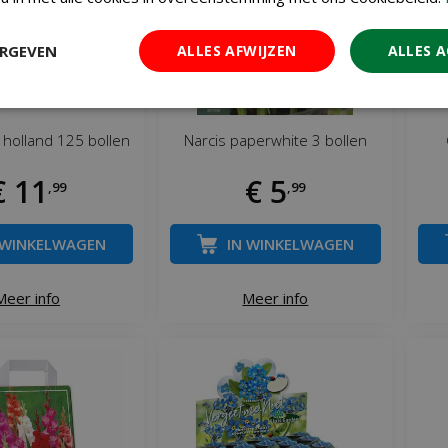
ERGEVEN
ALLES AFWIJZEN
ALLES 
 holland 125 bollen
Narcis paperwhite 3 bollen
€
11
€
5
,
99
,
99
 WINKELWAGEN
IN WINKELWAGEN
Meer info
Meer info