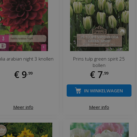
lia arabian night 3 knollen
Prins tulp green spirit 25
bollen
€
9
€
7
,
99
,
99
IN WINKELWAGEN
Meer info
Meer info