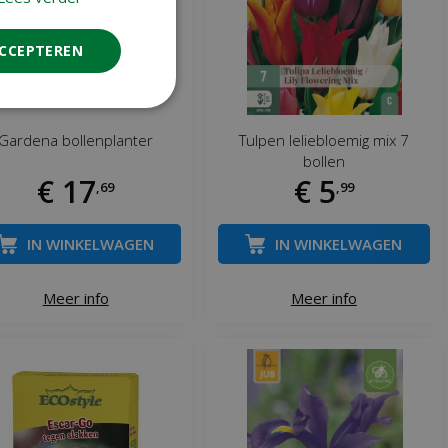
ACCEPTEREN
Gardena bollenplanter
Tulpen leliebloemig mix 7
bollen
€
17
€
5
,
69
,
99
IN WINKELWAGEN
IN WINKELWAGEN
Meer info
Meer info