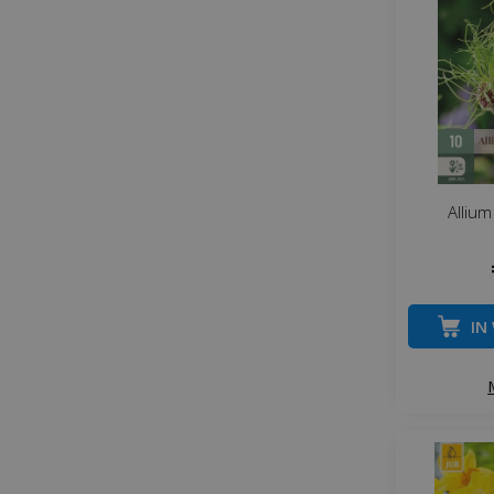
Allium
IN