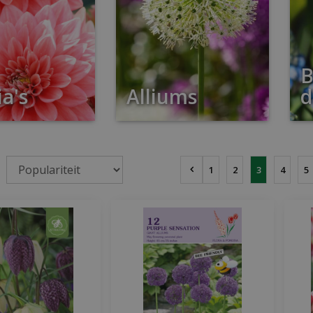
B
a's
Alliums
d
1
2
3
4
5