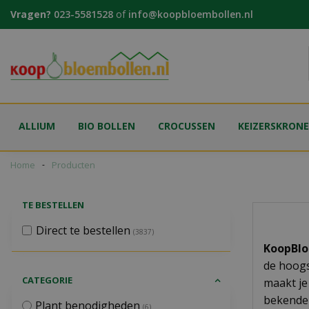
Ga
Vragen?
023-5581528
of
info@koopbloembollen.nl
naar
content
ALLIUM
BIO BOLLEN
CROCUSSEN
KEIZERSKRON
Home
Producten
TE BESTELLEN
Direct te bestellen
(3837)
KoopBlo
de hoogs
CATEGORIE
maakt je
bekende 
Plant benodigheden
(6)