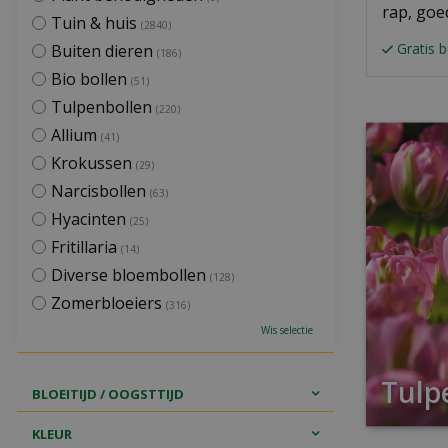
rap, goe
Tuin & huis
(2840)
Gratis 
Buiten dieren
(186)
Bio bollen
(51)
Tulpenbollen
(220)
Allium
(41)
Krokussen
(29)
Narcisbollen
(63)
Hyacinten
(25)
Fritillaria
(14)
Diverse bloembollen
(128)
Zomerbloeiers
(316)
Wis selectie
Tulp
BLOEITIJD / OOGSTTIJD
KLEUR