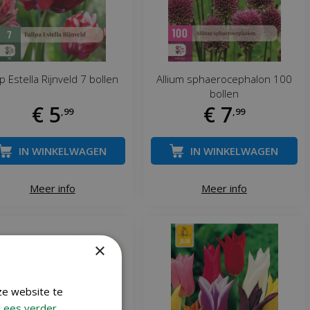
p Estella Rijnveld 7 bollen
Allium sphaerocephalon 100
bollen
€
5
€
7
,
99
,
99
IN WINKELWAGEN
IN WINKELWAGEN
Meer info
Meer info
×
ze website te
Lees verder