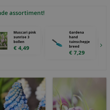
nde assortiment!
Muscari pink
Gardena
sunrise 3
hand
bollen
tuinschepje
€
4
,
49
breed
€
7
,
29
P
T
t
€
€