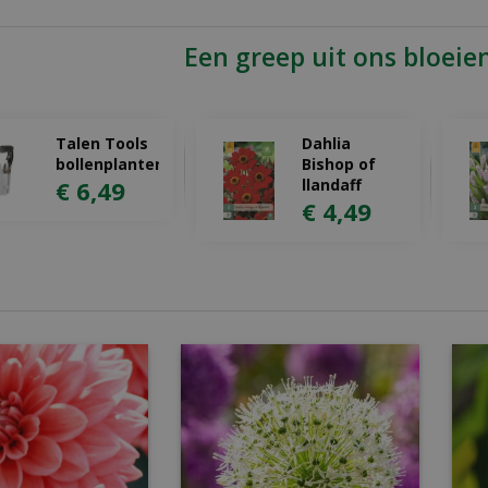
Een greep uit ons bloeie
Talen Tools
Dahlia
bollenplanter
Bishop of
€
6
,
49
llandaff
€
4
,
49