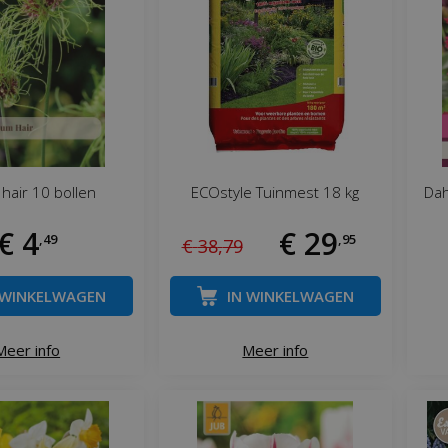
 hair 10 bollen
ECOstyle Tuinmest 18 kg
Dah
€
4
€
29
,
49
,
95
€
38
,
79
 WINKELWAGEN
IN WINKELWAGEN
Meer info
Meer info