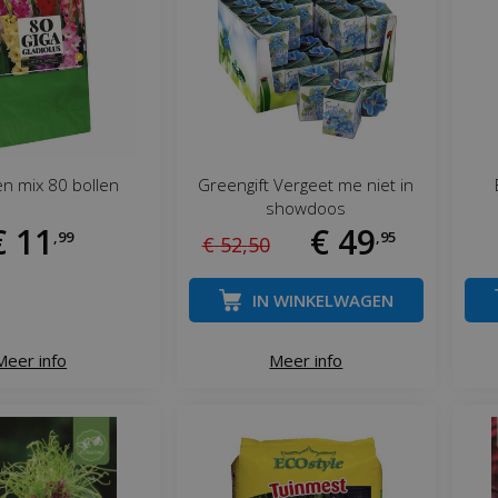
en mix 80 bollen
Greengift Vergeet me niet in
showdoos
€
11
€
49
,
99
,
95
€
52
,
50
IN WINKELWAGEN
Meer info
Meer info