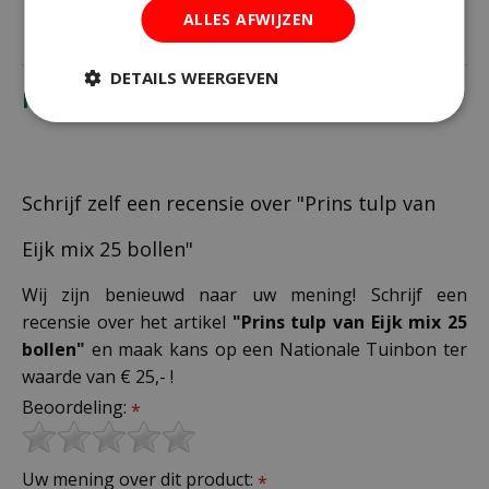
ALLES AFWIJZEN
DETAILS WEERGEVEN
Recensies
Schrijf zelf een recensie over "Prins tulp van
Eijk mix 25 bollen"
Wij zijn benieuwd naar uw mening! Schrijf een
recensie over het artikel
"Prins tulp van Eijk mix 25
bollen"
en maak kans op een Nationale Tuinbon ter
waarde van € 25,- !
Beoordeling:
*
Uw mening over dit product:
*