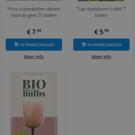
Prins tulpenbollen darwin
Tulp Apeldoorn's elite 7
hybride geel 25 bollen
bollen
€
7
,
99
€
5
,
99
IN WINKELWAGEN
IN WINKELWAGEN
Meer info
Meer info