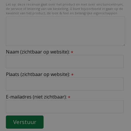
Let op: deze recensie gaat over het product en niet over ons tuincentrum,
de service of levering van uw bestelling. U kunt bijvoorbeeld in gaan op de
kwaliteit van het product, de look & feel en belangrijke eigenschappen.
Naam (zichtbaar op website):
*
Plaats (zichtbaar op website):
*
E-mailadres (niet zichtbaar):
*