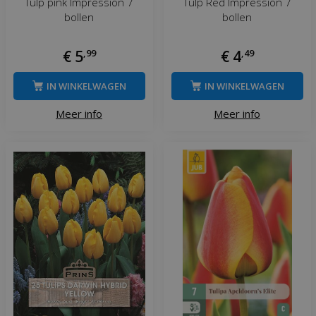
Tulp pink Impression 7
Tulp Red Impression 7
bollen
bollen
€
5
,
99
€
4
,
49
IN WINKELWAGEN
IN WINKELWAGEN
Meer info
Meer info