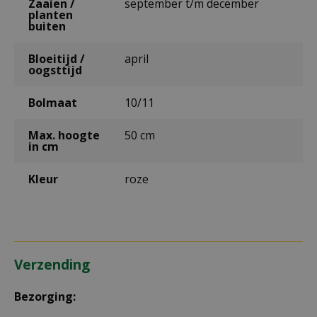
Zaaien /
september t/m december
planten
buiten
Bloeitijd /
april
oogsttijd
Bolmaat
10/11
Max. hoogte
50 cm
in cm
Kleur
roze
Verzending
Bezorging: