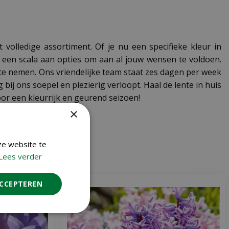
olledige assortiment. Of je nu een specifieke kleur in
 een scala aan opties om aan al jouw wensen te voldoen.
 te nemen. Ons vriendelijke team staat zes dagen per week
ij ons soepel en plezierig verloopt. Haal de lente in huis
or een kleurrijk en geurend seizoen!
×
ze website te
Lees verder
ACCEPTEREN