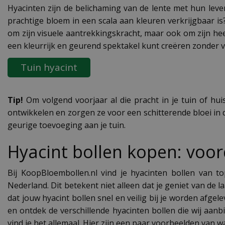
Hyacinten zijn de belichaming van de lente met hun leve
prachtige bloem in een scala aan kleuren verkrijgbaar is?
om zijn visuele aantrekkingskracht, maar ook om zijn heer
een kleurrijk en geurend spektakel kunt creëren zonder v
Tuin hyacint
Tip!
Om volgend voorjaar al die pracht in je tuin of hui
ontwikkelen en zorgen ze voor een schitterende bloei in d
geurige toevoeging aan je tuin.
Hyacint bollen kopen: voor
Bij KoopBloembollen.nl vind je hyacinten bollen van to
Nederland. Dit betekent niet alleen dat je geniet van de l
dat jouw hyacint bollen snel en veilig bij je worden afge
en ontdek de verschillende hyacinten bollen die wij aanb
vind je het allemaal. Hier zijn een paar voorbeelden van w