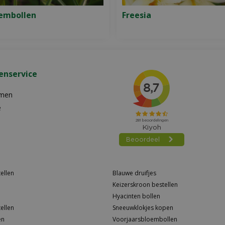
oembollen
Freesia
enservice
emen
e
ellen
Blauwe druifjes
Keizerskroon bestellen
Hyacinten bollen
ellen
Sneeuwklokjes kopen
en
Voorjaarsbloembollen