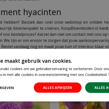
timent hyacinten
ad hebben? Bezoek dan snel onze webshop en ontdek het v
eurrijk bloemenpalet te creëren, KoopBloembollen.nl biedt
of ons bestelproces? Aarzel dan niet om contact met ons op
n. We zijn er om ervoor te zorgen dat jouw aankoopervaring b
Bestel vandaag nog en maak jouw tuin of interieur klaar vo
ten
e maakt gebruik van cookies.
ruikt cookies om uw gebruikerservaring te verbeteren. Door on
u in met alle cookies in overeenstemming met ons Cookiebeleid.
ERGEVEN
ALLES AFWIJZEN
ALLES 