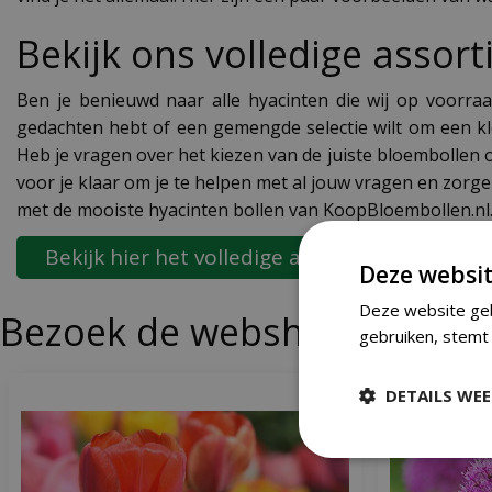
Bekijk ons volledige assor
Ben je benieuwd naar alle hyacinten die wij op voorra
gedachten hebt of een gemengde selectie wilt om een kl
Heb je vragen over het kiezen van de juiste bloembollen 
voor je klaar om je te helpen met al jouw vragen en zorge
met de mooiste hyacinten bollen van KoopBloembollen.nl. 
Bekijk hier het volledige assortiment hyacin
Deze websit
Deze website geb
Bezoek de webshop
gebruiken, stemt 
DETAILS WE