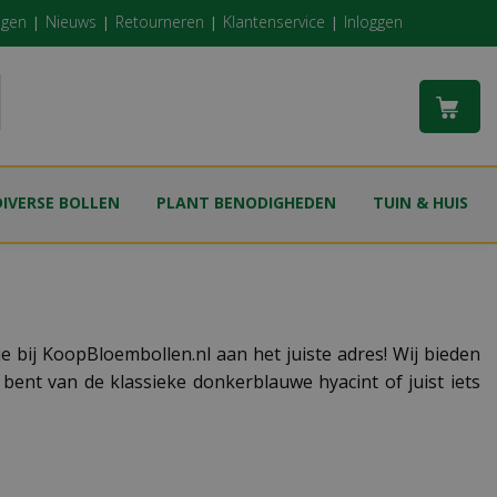
ngen
Nieuws
Retourneren
Klantenservice
Inloggen
DIVERSE BOLLEN
PLANT BENODIGHEDEN
TUIN & HUIS
je bij KoopBloembollen.nl aan het juiste adres! Wij bieden
 bent van de klassieke donkerblauwe hyacint of juist iets