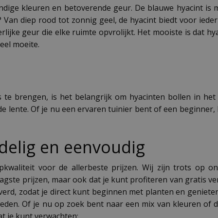
ndige kleuren en betoverende geur. De blauwe hyacint is m
 Van diep rood tot zonnig geel, de hyacint biedt voor ieder
lijke geur die elke ruimte opvrolijkt. Het mooiste is dat hy
eel moeite.
s te brengen, is het belangrijk om hyacinten bollen in het
e lente. Of je nu een ervaren tuinier bent of een beginner,
delig en eenvoudig
pkwaliteit voor de allerbeste prijzen. Wij zijn trots op
aagste prijzen, maar ook dat je kunt profiteren van gratis v
leverd, zodat je direct kunt beginnen met planten en genie
ieden. Of je nu op zoek bent naar een mix van kleuren of de
at je kunt verwachten: