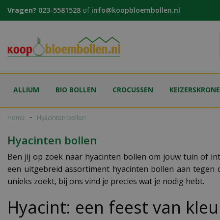
Ga
Vragen?
023-5581528
of
info@koopbloembollen.nl
naar
content
ALLIUM
BIO BOLLEN
CROCUSSEN
KEIZERSKRON
Home
Hyacinten bollen
Hyacinten bollen
Ben jij op zoek naar hyacinten bollen om jouw tuin of int
een uitgebreid assortiment hyacinten bollen aan tegen de
unieks zoekt, bij ons vind je precies wat je nodig hebt.
Hyacint: een feest van kleu