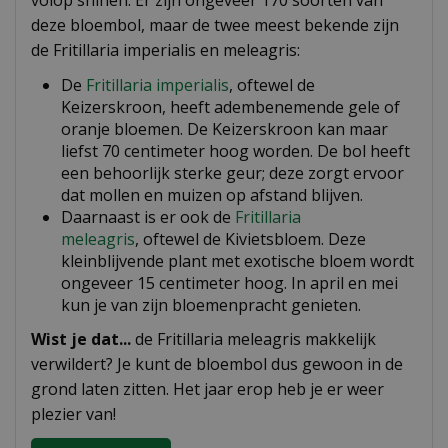
volop shinen. Er zijn ongeveer 170 soorten van
deze bloembol, maar de twee meest bekende zijn
de Fritillaria imperialis en meleagris:
​De
Fritillaria imperialis
, oftewel de
Keizerskroon, heeft adembenemende gele of
oranje bloemen. De Keizerskroon kan maar
liefst 70 centimeter hoog worden. De bol heeft
een behoorlijk sterke geur; deze zorgt ervoor
dat mollen en muizen op afstand blijven.
Daarnaast is er ook de
Fritillaria
meleagris
, oftewel de Kivietsbloem. Deze
kleinblijvende plant met exotische bloem wordt
ongeveer 15 centimeter hoog. In april en mei
kun je van zijn bloemenpracht genieten.
Wist je dat...
de Fritillaria meleagris makkelijk
verwildert? Je kunt de bloembol dus gewoon in de
grond laten zitten. Het jaar erop heb je er weer
plezier van!