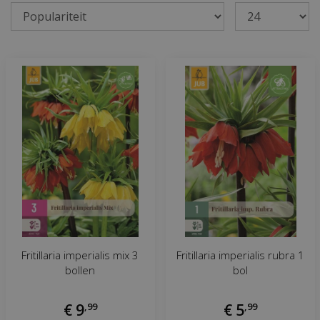
Fritillaria imperialis mix 3
Fritillaria imperialis rubra 1
bollen
bol
€
9
,
99
€
5
,
99