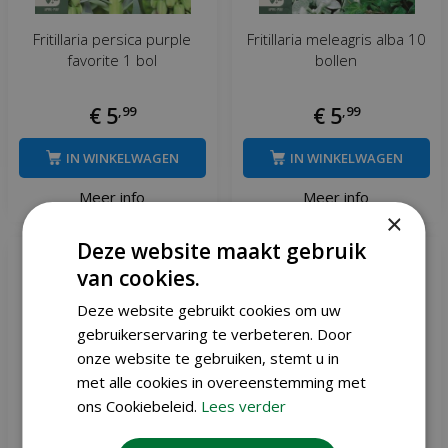
Fritillaria persica purple
Fritillaria meleagris alba 10
favorite 1 bol
bollen
€
5
,
99
€
5
,
99
IN WINKELWAGEN
IN WINKELWAGEN
Meer info
Meer info
×
Deze website maakt gebruik
van cookies.
Deze website gebruikt cookies om uw
gebruikerservaring te verbeteren. Door
onze website te gebruiken, stemt u in
met alle cookies in overeenstemming met
ons Cookiebeleid.
Lees verder