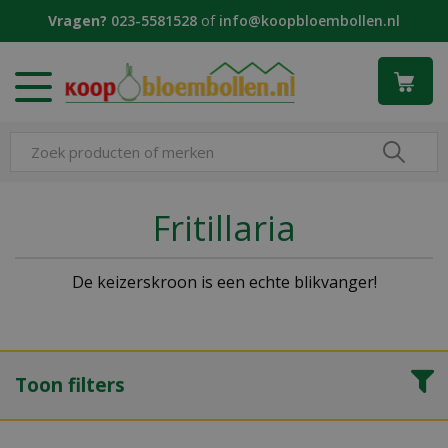
G
Vragen?
023-5581528
of
info@koopbloembollen.nl
a
n
a
a
r
c
o
n
t
Fritillaria
e
n
t
De keizerskroon is een echte blikvanger!
Toon filters