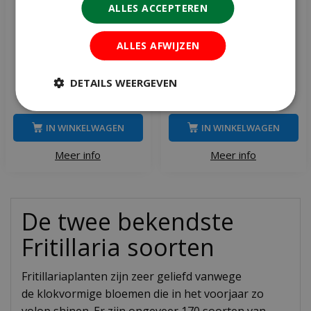
ALLES ACCEPTEREN
Bio Fritillaria meleagris 10
Bio Fritillaria imperialis
ALLES AFWIJZEN
bollen
rubra 1 bol
DETAILS WEERGEVEN
€
7
,
99
€
7
,
99
IN WINKELWAGEN
IN WINKELWAGEN
Meer info
Meer info
De twee bekendste
Fritillaria soorten
Fritillariaplanten zijn zeer geliefd vanwege
de klokvormige bloemen die in het voorjaar zo