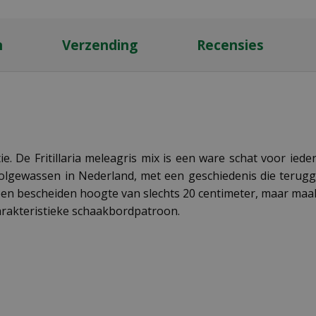
n
Verzending
Recensies
atie. De Fritillaria meleagris mix is een ware schat voor ie
gewassen in Nederland, met een geschiedenis die terugga
ing een bescheiden hoogte van slechts 20 centimeter, maar 
arakteristieke schaakbordpatroon.