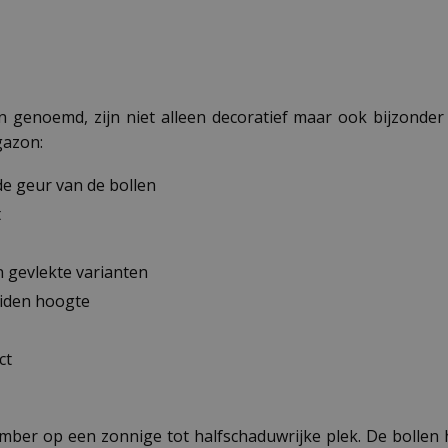
enoemd, zijn niet alleen decoratief maar ook bijzonder nu
gazon:
e geur van de bollen
t
n gevlekte varianten
eiden hoogte
ct
ecember op een zonnige tot halfschaduwrijke plek. De boll