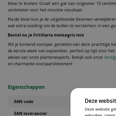
bloei te komen. Graaf een gat van ongeveer 10 centim
centimeter voor het mooiste resultaat.
Na de bloei kun je de uitgebloeide bloemen verwijderen
wat extra voeding om de bollen te versterken. In een g
Bestel nu je Fritillaria meleagris mix
Wil je komend voorjaar genieten van deze prachtige kiev
de eerste week van september, perfect op tijd voor het
advies van onze plantenexperts. Bekijk ook onze
vesti
en charmante voorjaarsbloemen!
Eigenschappen
Deze websit
EAN code
Deze website geb
EAN leverancier
gebruiken, stemt 