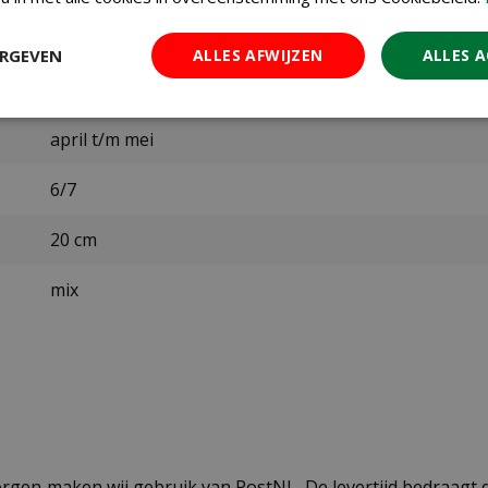
Jub
ERGEVEN
ALLES AFWIJZEN
ALLES 
september t/m december
april t/m mei
6/7
20 cm
mix
ezorgen maken wij gebruik van PostNL. De levertijd bedraag