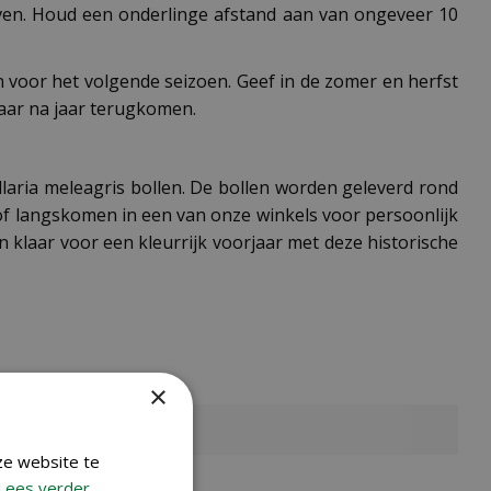
oven. Houd een onderlinge afstand aan van ongeveer 10
n voor het volgende seizoen. Geef in de zomer en herfst
jaar na jaar terugkomen.
illaria meleagris bollen. De bollen worden geleverd rond
 of langskomen in een van onze winkels voor persoonlijk
in klaar voor een kleurrijk voorjaar met deze historische
×
ze website te
Lees verder