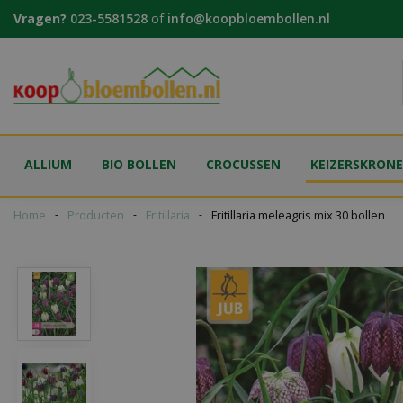
Ga
Vragen?
023-5581528
of
info@koopbloembollen.nl
naar
content
ALLIUM
BIO BOLLEN
CROCUSSEN
KEIZERSKRON
Home
Producten
Fritillaria
Fritillaria meleagris mix 30 bollen