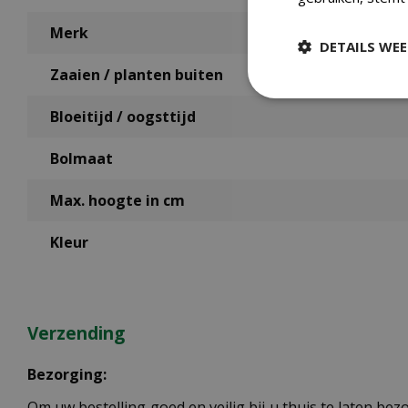
Merk
DETAILS WE
Zaaien / planten buiten
Bloeitijd / oogsttijd
Bolmaat
Max. hoogte in cm
Kleur
Verzending
Bezorging:
Om uw bestelling goed en veilig bij u thuis te laten b