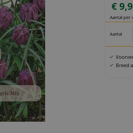
€
9
,
9
Aantal per 
Aantal
Voorver
Breed a