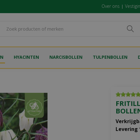
Over ons
Vestigi
EN
HYACINTEN
NARCISBOLLEN
TULPENBOLLEN
FRITIL
BOLLE
Verkrijgb
Levering