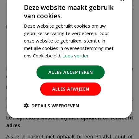
Deze website maakt gebruik
rest van de producten die via pakketpost worden
verzonden.
van cookies.
Deze website gebruikt cookies om uw
Uitzonderlijke verzendkosten
gebruikerservaring te verbeteren. Door
Er word standaard € 4,99 verzendkosten
onze website te gebruiken, stemt u in
berekend op planten en producten die buiten de
met alle cookies in overeenstemming met
maximale afmetingen vallen.
ons Cookiebeleid.
Lees verder
De juiste verzendkosten worden in de laatste stap van
ALLES ACCEPTEREN
de winkelwagen berekend.
Bezorgkosten overige landen:
ALLES AFWIJZEN
Uiteraard verzenden wij ook buiten Nederland,
bekijk
DETAILS WEERGEVEN
hier de verzendkosten.
Let op: extra kosten bij niet ophalen of verkeerd
adres
Als je je pakket niet ophaalt bij een PostNL-punt of