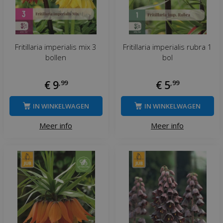
Fritillaria imperialis mix 3
Fritillaria imperialis rubra 1
bollen
bol
€
9
,
99
€
5
,
99
IN WINKELWAGEN
IN WINKELWAGEN
Meer info
Meer info