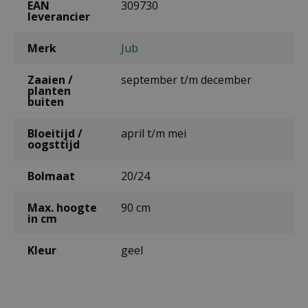
EAN
309730
leverancier
Merk
Jub
Zaaien /
september t/m december
planten
buiten
Bloeitijd /
april t/m mei
oogsttijd
Bolmaat
20/24
Max. hoogte
90 cm
in cm
Kleur
geel