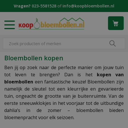
G
Vragen?
023-5581528
of
info@koopbloembollen.nl
a
n
a
a
r
c
o
n
Bloembollen kopen
t
e
Ben jij op zoek naar de perfecte manier om jouw tuin
n
tot leven te brengen? Dan is het
kopen van
t
bloembollen
een fantastische keuze! Bloembollen zijn
namelijk de sleutel tot een kleurrijke en gevarieerde
tuin, ongeacht de grootte van je buitenruimte. Van de
eerste sneeuwklokjes in het voorjaar tot de uitbundige
dahlia’s in de zomer – bloembollen bieden
bloemenpracht voor elk seizoen.