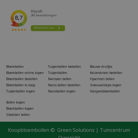
Bloembollen
Tulpenbollen bestellen
Blauwe druifjes
Bloembollen online kopen
Tulpenbollen
Keizerskroon bestellen
Bloembollen bestellen
Narcissen bollen
Hyacinten bollen
Bloembollen te koop
Narcis bollen bestellen
Sneeuwklokjes kopen
Tulpenbollen kopen
Narcisbollen kopen
Voorjaarsbloembollen
Bollen kopen
Bloembollen kopen
Gladiolen bollen
Koopbloembollen ©
Green Solutions
|
Tuincentrum
Overzicht