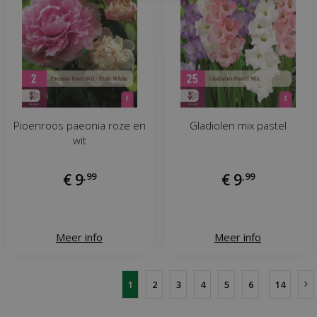
Pioenroos paeonia roze en
Gladiolen mix pastel
wit
€
9
,
99
€
9
,
99
Meer info
Meer info
1
2
3
4
5
6
14