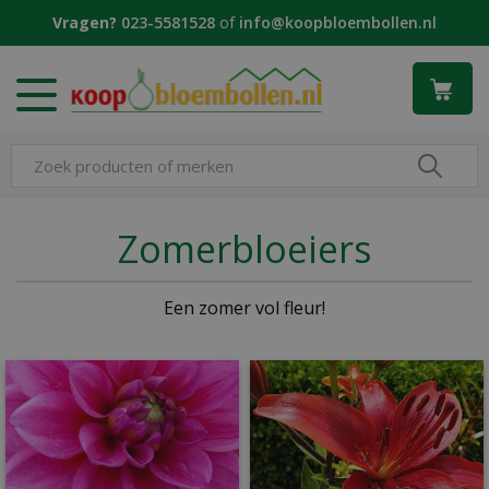
G
Vragen?
023-5581528
of
info@koopbloembollen.nl
a
n
a
a
r
c
o
n
t
Zomerbloeiers
e
n
t
Een zomer vol fleur!