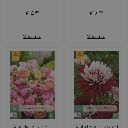
€
4
,
49
€
7
,
99
Meer info
Meer info
Ranonkel pastel mix
Dahlia Rebeccas world