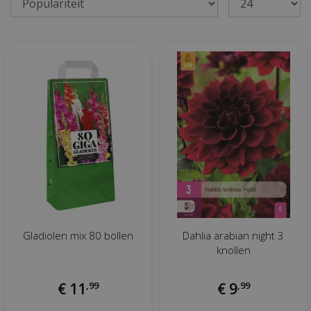
Gladiolen mix 80 bollen
Dahlia arabian night 3
knollen
€
11
,
99
€
9
,
99