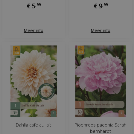
€
5
,
99
€
9
,
99
Meer info
Meer info
Dahlia cafe au lait
Pioenroos paeonia Sarah
bernhardt