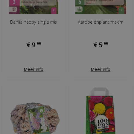
Dahlia happy single mix
Aardbeienplant maxim
€
9
,
99
€
5
,
99
Meer info
Meer info