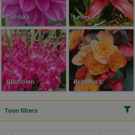
Dahlia's
Lelies
Gladiolen
Begonia's
Toon filters