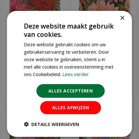
×
Deze website maakt gebruik
van cookies.
Deze website gebruikt cookies om uw
Dahlia favourite love
Dahlia labyrinth mix
gebruikerservaring te verbeteren. Door
onze website te gebruiken, stemt u in
met alle cookies in overeenstemming met
€
9
,
99
€
9
,
99
ons Cookiebeleid.
Lees verder
ALLES ACCEPTEREN
Meer info
Meer info
ALLES AFWIJZEN
DETAILS WEERGEVEN