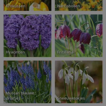
Krokussen
Narcisbollen
Hyacinten
Fritillaria
Muscari blauwe
druifjes
Sneeuwklokjes