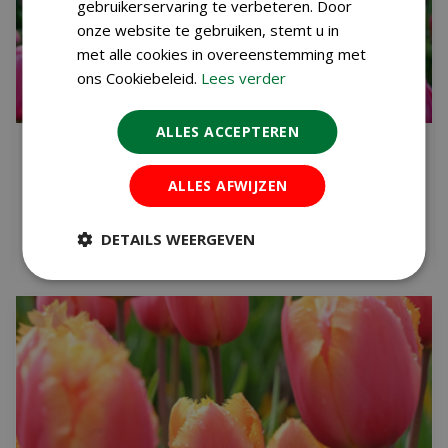
gebruikerservaring te verbeteren. Door
onze website te gebruiken, stemt u in
met alle cookies in overeenstemming met
ons Cookiebeleid.
Lees verder
ALLES ACCEPTEREN
VAN FEBRUARI TOT MEI BLOEMEN: ZO
MAAK JE EEN BLOEMBOLLENPLAN MET
MAANDENLANG KLEUR
ALLES AFWIJZEN
Gepubliceerd op
7 augustus 2026
DETAILS WEERGEVEN
Lees meer...