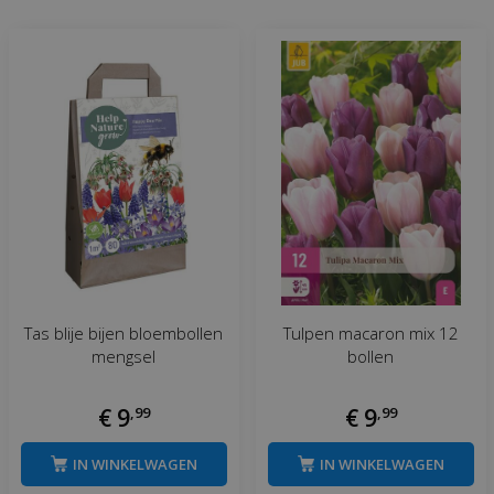
Tas blije bijen bloembollen
Tulpen macaron mix 12
mengsel
bollen
€
9
,
99
€
9
,
99
IN WINKELWAGEN
IN WINKELWAGEN