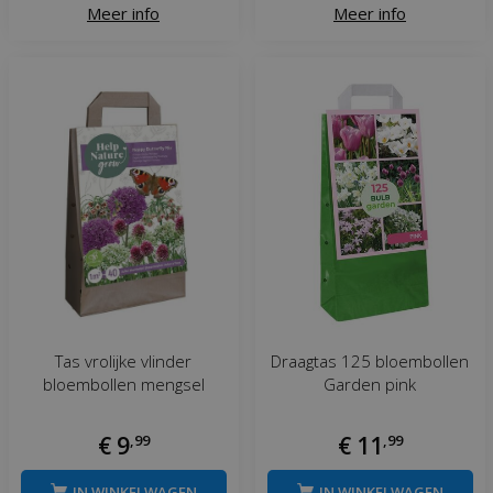
Meer info
Meer info
Tas vrolijke vlinder
Draagtas 125 bloembollen
bloembollen mengsel
Garden pink
€
9
,
99
€
11
,
99
IN WINKELWAGEN
IN WINKELWAGEN