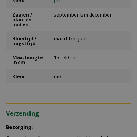
Merk
Jub
Zaaien /
september t/m december
planten
buiten
Bloeitijd /
maart t/m juni
oogsttijd
Max. hoogte
15 - 40 cm
in cm
Kleur
mix
Verzending
Bezorging: