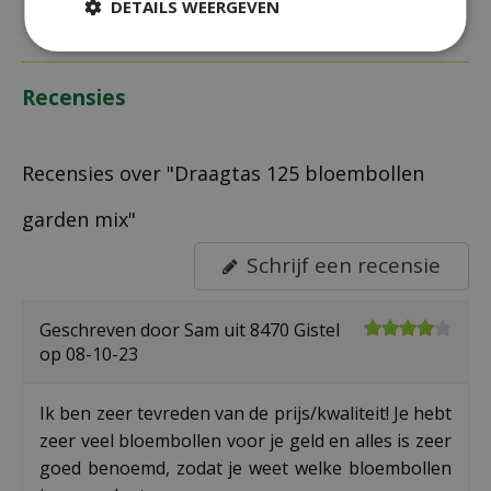
DETAILS WEERGEVEN
Recensies
Recensies over "Draagtas 125 bloembollen
garden mix"
Schrijf een recensie
Geschreven door
Sam
uit 8470 Gistel
op
08-10-23
Ik ben zeer tevreden van de prijs/kwaliteit! Je hebt
zeer veel bloembollen voor je geld en alles is zeer
goed benoemd, zodat je weet welke bloembollen