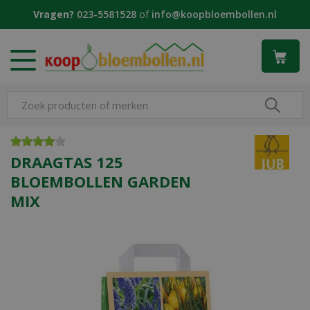
G
Vragen?
023-5581528
of
info@koopbloembollen.nl
a
n
a
a
r
c
o
n
t
e
DRAAGTAS 125
n
BLOEMBOLLEN GARDEN
t
MIX