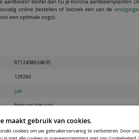
e aardbeien? Bestel dan nu je Korona aardbeienplanten. De
nvoudig online bestellen of bezoek een van de
vestiging
voor een optimale oogst.
8712438634635
129260
Jub
februari t/m juni
Juni
e maakt gebruik van cookies.
ruikt cookies om uw gebruikerservaring te verbeteren. Door on
I
u in met alle cookies in overeenstemming met ons Cookiebeleid.