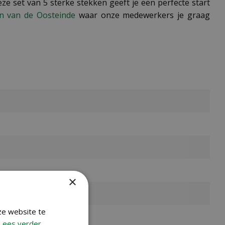
ze set van 5 sterke stekken geeft je een perfecte start
en van de Oosteinde
waar onze medewerkers je graag
×
ze website te
Lees verder