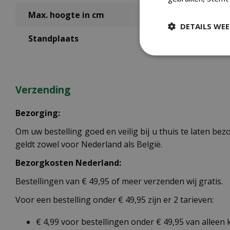
Max. hoogte in cm
DETAILS WE
Standplaats
Verzending
Bezorging:
Om uw bestelling goed en veilig bij u thuis te laten b
geldt zowel voor Nederland als België.
Bezorgkosten Nederland:
Bestellingen van € 49,95 of meer verzenden wij gratis.
Voor een bestelling onder € 49,95 zijn er 2 tarieven:
€ 4,99 voor bestellingen onder € 49,95 van alleen