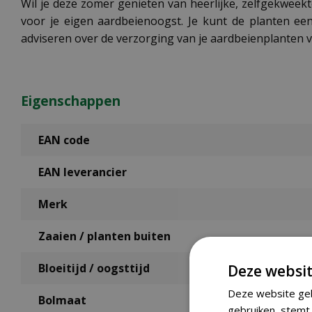
Wil je deze zomer genieten van heerlijke, zelfgekweekt
voor je eigen aardbeienoogst. Je kunt de planten ee
adviseren over de verzorging van je aardbeienplanten 
Eigenschappen
EAN code
EAN leverancier
Merk
Zaaien / planten buiten
Bloeitijd / oogsttijd
Deze websit
Deze website geb
Bolmaat
gebruiken, stemt 