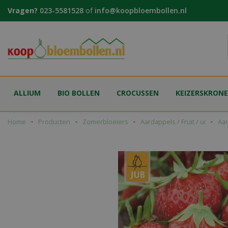
Ga
Vragen?
023-5581528
of
info@koopbloembollen.nl
naar
content
ALLIUM
BIO BOLLEN
CROCUSSEN
KEIZERSKRON
Home
Producten
Zomerbloeiers
Aardappels / Fruit / ui
Aar