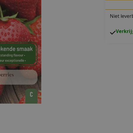
Niet lever
V
erkri