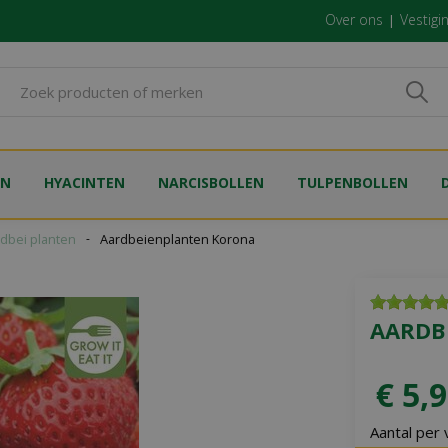
Over ons
Vestigi
EN
HYACINTEN
NARCISBOLLEN
TULPENBOLLEN
dbei planten
Aardbeienplanten Korona
AARDB
€
5
,
9
Aantal per 