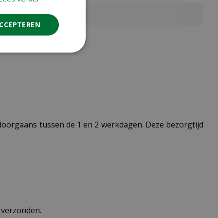
ACCEPTEREN
t doorgaans tussen de 1 en 2 werkdagen. Deze bezorgtijd
n verzonden.