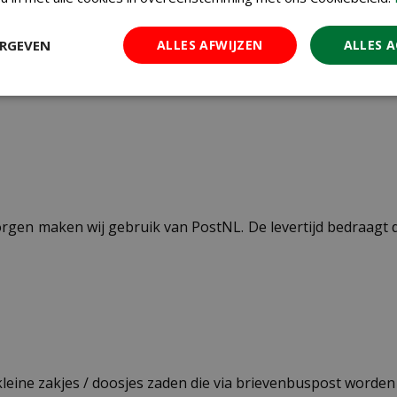
25 cm
ERGEVEN
ALLES AFWIJZEN
ALLES 
zon
ezorgen maken wij gebruik van PostNL. De levertijd bedraag
 kleine zakjes / doosjes zaden die via brievenbuspost worde