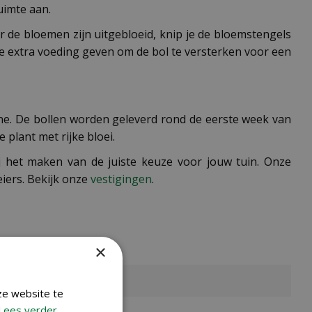
uimte aan.
er de bloemen zijn uitgebloeid, knip je de bloemstengels
 je extra voeding geven om de bol te versterken voor een
nline. De bollen worden geleverd rond de eerste week van
plant met rijke bloei.
j het maken van de juiste keuze voor jouw tuin. Onze
iers. Bekijk onze
vestigingen
.
×
ze website te
Lees verder