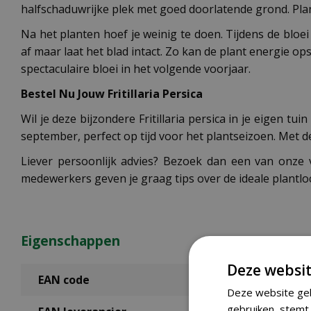
halfschaduwrijke plek met goed doorlatende grond. Pla
Na het planten hoef je weinig te doen. Tijdens de bloei
af maar laat het blad intact. Zo kan de plant energie o
spectaculaire bloei in het volgende voorjaar.
Bestel Nu Jouw Fritillaria Persica
Wil je deze bijzondere Fritillaria persica in je eigen 
september, perfect op tijd voor het plantseizoen. Met d
Liever persoonlijk advies? Bezoek dan een van onze 
medewerkers geven je graag tips over de ideale plantl
Eigenschappen
Deze websit
EAN code
Deze website geb
gebruiken, stemt 