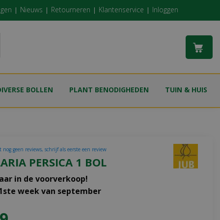
ngen
Nieuws
Retourneren
Klantenservice
Inloggen
DIVERSE BOLLEN
PLANT BENODIGHEDEN
TUIN & HUIS
 nog geen reviews, schrijf als eerste een review
LARIA PERSICA 1 BOL
aar in de voorverkoop!
 1ste week van september
9