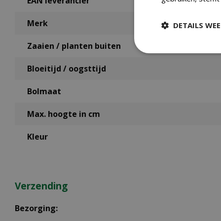
EAN leverancier
Merk
DETAILS WE
Zaaien / planten buiten
Bloeitijd / oogsttijd
Bolmaat
Max. hoogte in cm
Kleur
Verzending
Bezorging: