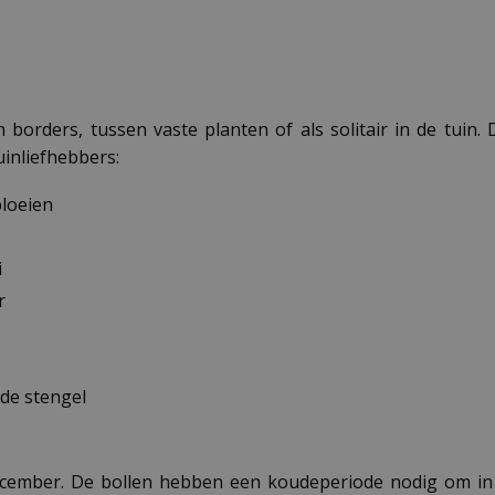
borders, tussen vaste planten of als solitair in de tuin. D
inliefhebbers:
bloeien
i
r
de stengel
 december. De bollen hebben een koudeperiode nodig om in