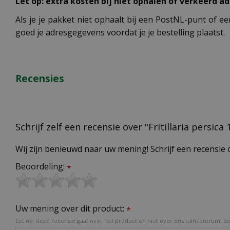
Let op: extra kosten bij niet ophalen of verkeerd ad
Als je je pakket niet ophaalt bij een PostNL-punt of ee
goed je adresgegevens voordat je je bestelling plaatst.
Recensies
Schrijf zelf een recensie over "Fritillaria persica 
Wij zijn benieuwd naar uw mening! Schrijf een recensie 
Beoordeling:
*
Uw mening over dit product:
*
Let op: deze recensie gaat over het product en niet over ons tuincentrum, de 