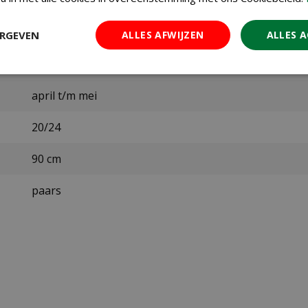
309760
Jub
ERGEVEN
ALLES AFWIJZEN
ALLES 
september t/m december
april t/m mei
20/24
90 cm
paars