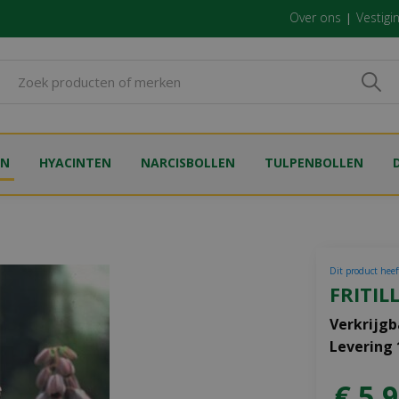
Over ons
Vestigi
EN
HYACINTEN
NARCISBOLLEN
TULPENBOLLEN
Dit product heeft
FRITIL
Verkrijgb
Levering
€
5
,
9