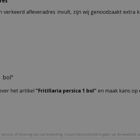
res
n verkeerd afleveradres invult, zijn wij genoodzaakt extra
1 bol"
over het artikel
"Fritillaria persica 1 bol"
en maak kans op e
service of levering van uw bestelling. U kunt bijvoorbeeld in gaan op de kwaliteit 