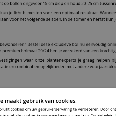
nt de bollen ongeveer 15 cm diep en houd 20-25 cm tussenr
 kun je licht bijmesten voor een optimaal resultaat. Wanne
pslaan voor het volgende seizoen. In de zomer en herfst kun
tuin bewonderen? Bestel deze exclusieve bol nu eenvoudig o
e premium bolmaat 20/24 ben je verzekerd van een krachtige 
vestigingen waar onze plantenexperts je graag helpen bi
ocatie en combinatiemogelijkheden met andere voorjaarsbloe
e maakt gebruik van cookies.
8712438519406
ruikt cookies om uw gebruikerservaring te verbeteren. Door on
u in met alle cookies in overeenstemming met ons Cookiebeleid.