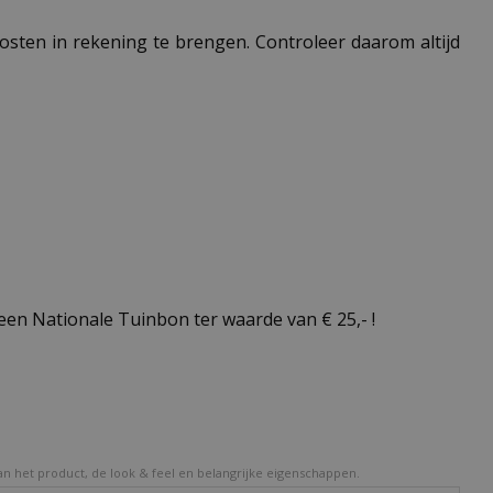
 kosten in rekening te brengen. Controleer daarom altijd
en Nationale Tuinbon ter waarde van € 25,- !
van het product, de look & feel en belangrijke eigenschappen.