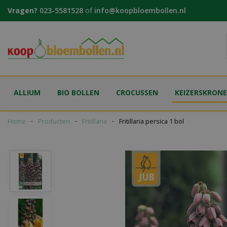
Ga
Vragen?
023-5581528
of
info@koopbloembollen.nl
naar
content
ALLIUM
BIO BOLLEN
CROCUSSEN
KEIZERSKRON
Home
Producten
Fritillaria
Fritillaria persica 1 bol