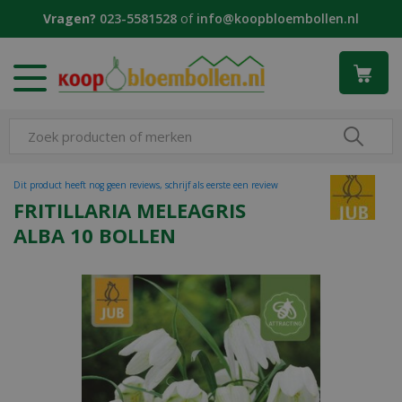
G
Vragen?
023-5581528
of
info@koopbloembollen.nl
a
n
a
a
r
c
o
n
t
Dit product heeft nog geen reviews, schrijf als eerste een review
e
FRITILLARIA MELEAGRIS
n
ALBA 10 BOLLEN
t