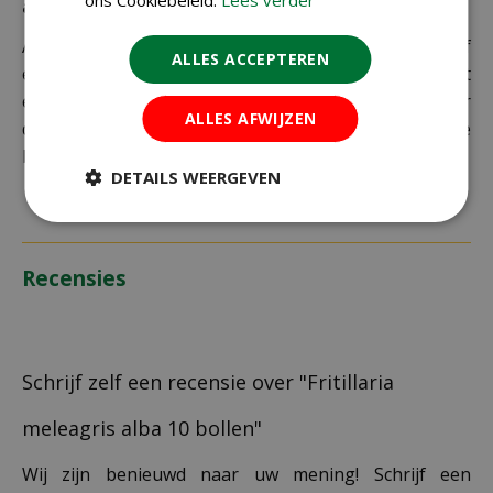
adres
Als je je pakket niet ophaalt bij een PostNL-punt of
ALLES ACCEPTEREN
een verkeerd afleveradres invult, zijn wij genoodzaakt
extra kosten in rekening te brengen. Controleer
ALLES AFWIJZEN
daarom altijd goed je adresgegevens voordat je je
bestelling plaatst.
DETAILS WEERGEVEN
Recensies
Schrijf zelf een recensie over "Fritillaria
meleagris alba 10 bollen"
Wij zijn benieuwd naar uw mening! Schrijf een