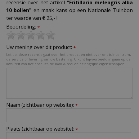
recensie over het artikel
"Fritillaria meleagris alba
10 bollen"
en maak kans op een Nationale Tuinbon
ter waarde van € 25,- !
Beoordeling:
*
Uw mening over dit product:
*
Let op: deze recensie gaat over het product en niet over ons tuincentrum,
de service of levering van uw bestelling. U kunt bijvoorbeeld in gaan op de
kwaliteit van het product, de look & feel en belangrijke eigenschappen.
Naam (zichtbaar op website):
*
Plaats (zichtbaar op website):
*