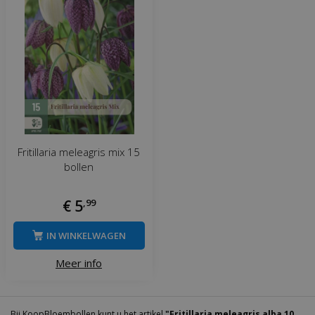
Fritillaria meleagris mix 15
bollen
€
5
,
99
IN WINKELWAGEN
Meer info
Bij KoopBloembollen kunt u het artikel
"Fritillaria meleagris alba 10