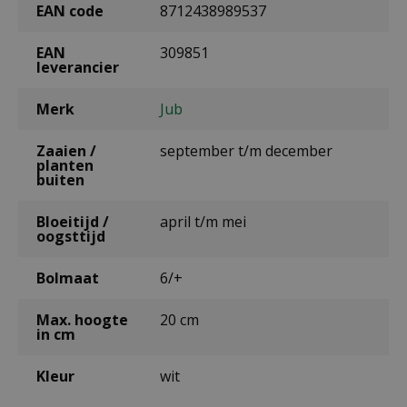
EAN code
8712438989537
EAN
309851
leverancier
Merk
Jub
Zaaien /
september t/m december
planten
buiten
Bloeitijd /
april t/m mei
oogsttijd
Bolmaat
6/+
Max. hoogte
20 cm
in cm
Kleur
wit