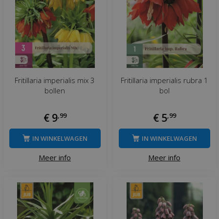
Fritillaria imperialis mix 3
Fritillaria imperialis rubra 1
bollen
bol
€
9
,
99
€
5
,
99
IN WINKELWAGEN
IN WINKELWAGEN
Meer info
Meer info