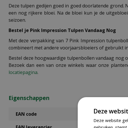
Deze tulpen gedijen goed in goed doorlatende grond. Na 
een nog rijkere bloei. Na de bloei kun je de uitgeblo
seizoen.
Bestel je Pink Impression Tulpen Vandaag Nog
Met deze verpakking van 7 Pink Impression tulpenbolle
combineert met andere voorjaarsbloeiers of gebruikt in p
Bestel deze hoogwaardige tulpenbollen vandaag nog onli
Bezoek dan een van onze winkels waar onze plantene
locatiepagina
.
Eigenschappen
Deze websit
EAN code
Deze website geb
EAN leverancier
gebruiken, stemt 