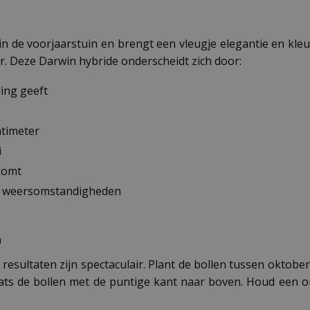
 in de voorjaarstuin en brengt een vleugje elegantie en kl
er. Deze Darwin hybride onderscheidt zich door:
ling geeft
ntimeter
i
 komt
le weersomstandigheden
n
resultaten zijn spectaculair. Plant de bollen tussen oktob
laats de bollen met de puntige kant naar boven. Houd een 