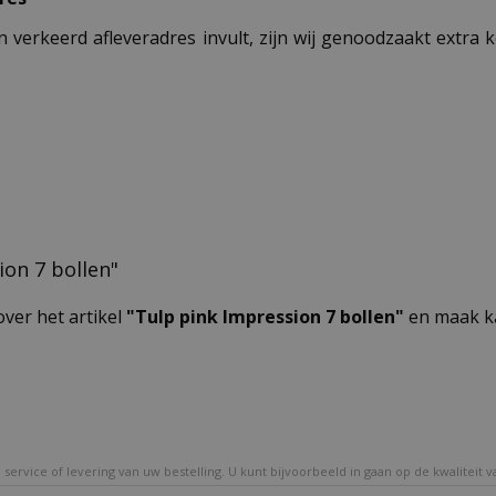
n verkeerd afleveradres invult, zijn wij genoodzaakt extra
ion 7 bollen"
over het artikel
"Tulp pink Impression 7 bollen"
en maak ka
service of levering van uw bestelling. U kunt bijvoorbeeld in gaan op de kwaliteit 