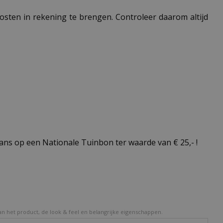
 kosten in rekening te brengen. Controleer daarom altijd
ns op een Nationale Tuinbon ter waarde van € 25,- !
van het product, de look & feel en belangrijke eigenschappen.