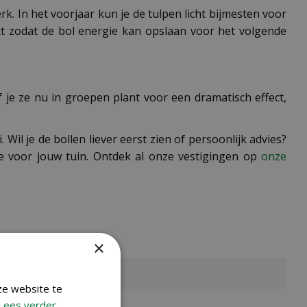
k. In het voorjaar kun je de tulpen licht bijmesten voor
act zodat de bol energie kan opslaan voor het volgende
 je ze nu in groepen plant voor een dramatisch effect,
l je de bollen liever eerst zien of persoonlijk advies?
e voor jouw tuin. Ontdek al onze vestigingen op
onze
×
ze website te
Lees verder