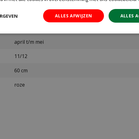
Jub
ERGEVEN
ALLES AFWIJZEN
ALLES 
september t/m december
april t/m mei
11/12
60 cm
roze