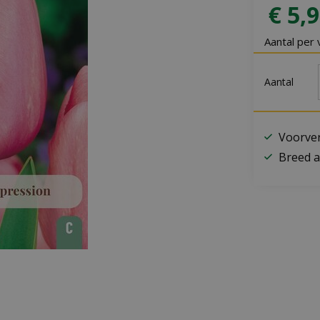
€
5
,
9
Aantal per 
Aantal
Voorver
Breed a