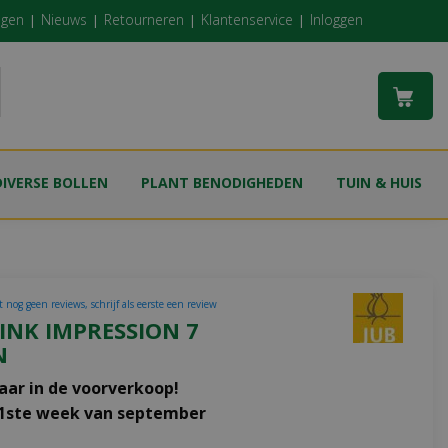
ngen
Nieuws
Retourneren
Klantenservice
Inloggen
DIVERSE BOLLEN
PLANT BENODIGHEDEN
TUIN & HUIS
 nog geen reviews, schrijf als eerste een review
INK IMPRESSION 7
N
aar in de voorverkoop!
 1ste week van september