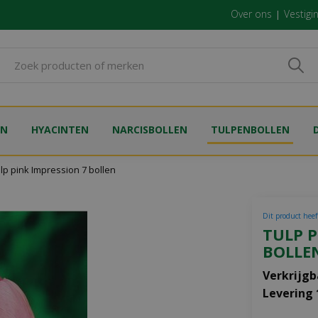
Over ons
Vestigi
EN
HYACINTEN
NARCISBOLLEN
TULPENBOLLEN
lp pink Impression 7 bollen
Dit product heeft
TULP P
BOLLE
Verkrijgb
Levering