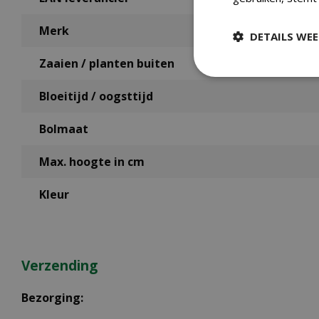
Merk
DETAILS WE
Zaaien / planten buiten
Bloeitijd / oogsttijd
Bolmaat
Max. hoogte in cm
Kleur
Verzending
Bezorging: