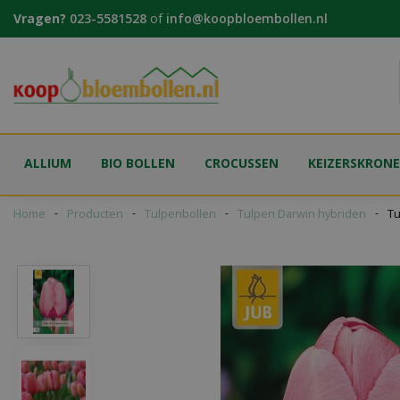
Ga
Vragen?
023-5581528
of
info@koopbloembollen.nl
naar
content
ALLIUM
BIO BOLLEN
CROCUSSEN
KEIZERSKRON
Home
Producten
Tulpenbollen
Tulpen Darwin hybriden
Tu