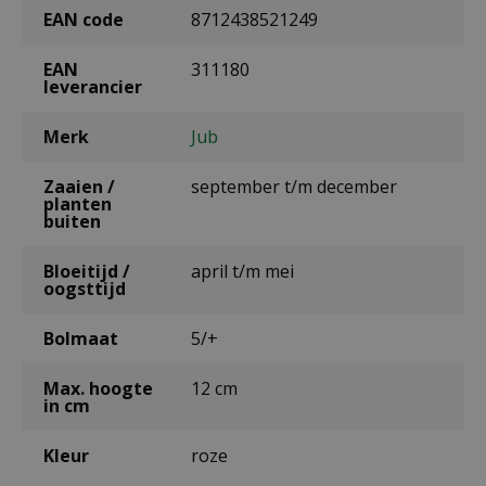
EAN code
8712438521249
EAN
311180
leverancier
Merk
Jub
Zaaien /
september t/m december
planten
buiten
Bloeitijd /
april t/m mei
oogsttijd
Bolmaat
5/+
Max. hoogte
12 cm
in cm
Kleur
roze