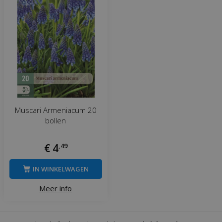
Muscari Armeniacum 20
bollen
€
4
,
49
IN WINKELWAGEN
Meer info