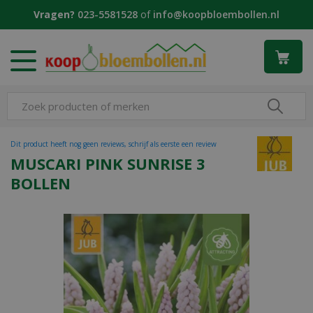
G
Vragen?
023-5581528
of
info@koopbloembollen.nl
a
n
a
a
r
c
o
n
t
Dit product heeft nog geen reviews, schrijf als eerste een review
e
MUSCARI PINK SUNRISE 3
n
BOLLEN
t