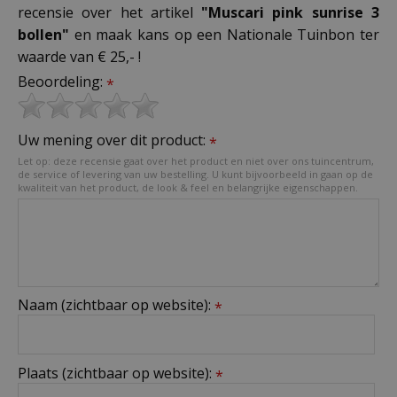
recensie over het artikel
"Muscari pink sunrise 3
bollen"
en maak kans op een Nationale Tuinbon ter
waarde van € 25,- !
Beoordeling:
*
Uw mening over dit product:
*
Let op: deze recensie gaat over het product en niet over ons tuincentrum,
de service of levering van uw bestelling. U kunt bijvoorbeeld in gaan op de
kwaliteit van het product, de look & feel en belangrijke eigenschappen.
Naam (zichtbaar op website):
*
Plaats (zichtbaar op website):
*