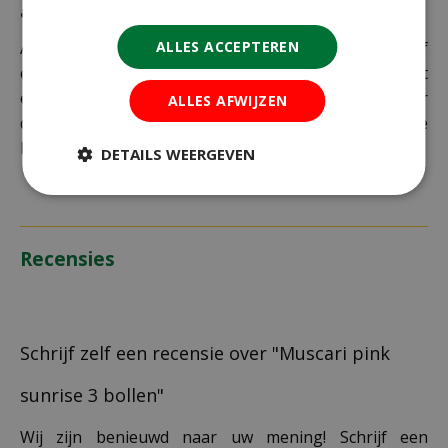
adres
Als je je pakket niet ophaalt bij een PostNL-punt of
ALLES ACCEPTEREN
een verkeerd afleveradres invult, zijn wij genoodzaakt
extra kosten in rekening te brengen. Controleer
ALLES AFWIJZEN
daarom altijd goed je adresgegevens voordat je je
bestelling plaatst.
DETAILS WEERGEVEN
Recensies
Schrijf zelf een recensie over "Muscari pink
sunrise 3 bollen"
Wij zijn benieuwd naar uw mening! Schrijf een