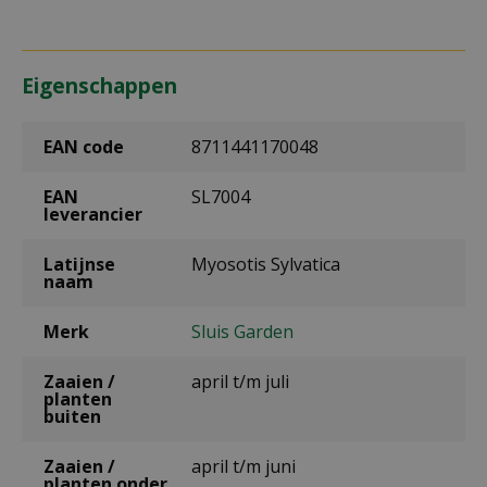
Eigenschappen
EAN code
8711441170048
EAN
SL7004
leverancier
Latijnse
Myosotis Sylvatica
naam
Merk
Sluis Garden
Zaaien /
april t/m juli
planten
buiten
Zaaien /
april t/m juni
planten onder