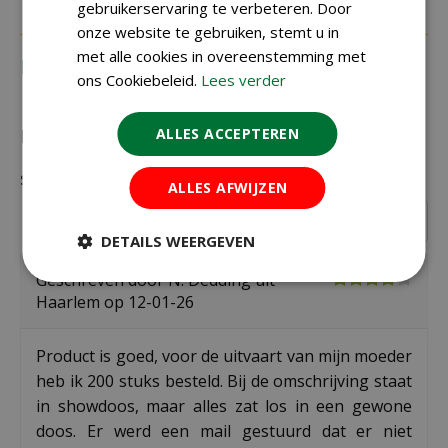
gebruikerservaring te verbeteren. Door
onze website te gebruiken, stemt u in
met alle cookies in overeenstemming met
Recensies
ons Cookiebeleid.
Lees verder
ALLES ACCEPTEREN
Recensies over "Greengift Vergeet me niet in
showdoos"
ALLES AFWIJZEN
Schrijf een recensie
DETAILS WEERGEVEN
Geschreven door
N. Dedding
uit
Haarlem op
12-01-26
Product is goed, voor de uitvaart van mijn moeder
heb ik 200 stuks besteld. Bij de omschrijving staat
in showdoos, maar alles zat los in een gewone
doos. Er werd een mail gestuurd dat er niet