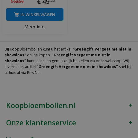
€
49
,
95
€
52
,
50
IN WINKELWAGEN
Meer info
Bij KoopBloembollen kunt u het artikel
"Greengift Vergeet me niet in
showdoos"
online kopen.
"Greengift Vergeet me niet in
showdoos"
kunt u snel en gemakkelijk bestellen via onze webshop. Wij
leveren het artikel
"Greengift Vergeet me niet in showdoos"
snel bij
u thuis af via PostNL.
Koopbloembollen.nl
Onze klantenservice