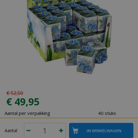
€
52
,
50
€
49
,
95
Aantal per verpakking
40 stuks
Aantal