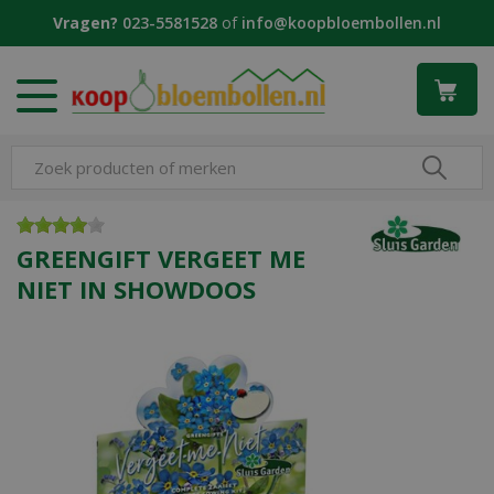
G
Vragen?
023-5581528
of
info@koopbloembollen.nl
a
n
a
a
r
c
o
n
t
e
GREENGIFT VERGEET ME
n
NIET IN SHOWDOOS
t