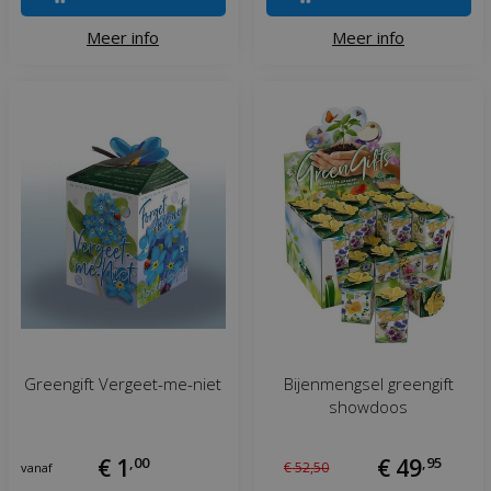
Meer info
Meer info
Greengift Vergeet-me-niet
Bijenmengsel greengift
showdoos
€
1
,
00
€
49
,
95
€
52
,
50
vanaf