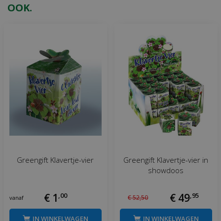
OOK.
Greengift Klavertje-vier
Greengift Klavertje-vier in
showdoos
€
1
,
00
€
49
,
95
€
52
,
50
vanaf
IN WINKELWAGEN
IN WINKELWAGEN