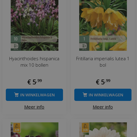
Hyacinthoides hispanica
Fritillaria imperialis lutea 1
mix 10 bollen
bol
€
5
,
99
€
5
,
99
IN WINKELWAGEN
IN WINKELWAGEN
Meer info
Meer info