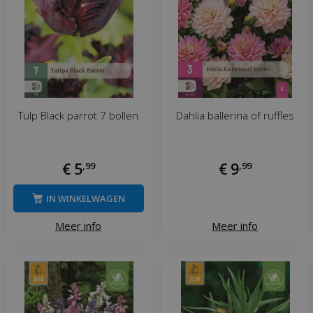
Tulp Black parrot 7 bollen
Dahlia ballerina of ruffles
€
5
,
99
€
9
,
99
IN WINKELWAGEN
Meer info
Meer info