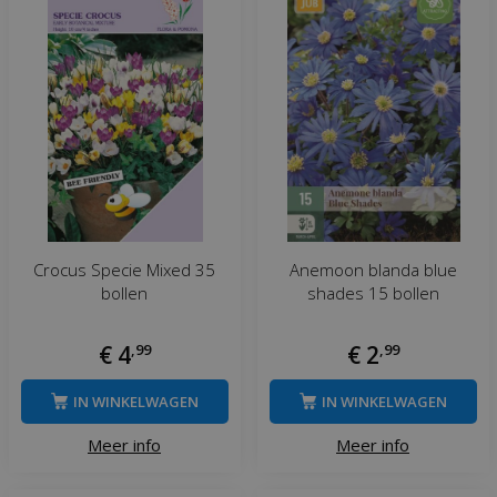
Crocus Specie Mixed 35
Anemoon blanda blue
bollen
shades 15 bollen
€
4
,
99
€
2
,
99
IN WINKELWAGEN
IN WINKELWAGEN
Meer info
Meer info