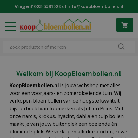
G
Vragen?
023-5581528
of
info@koopbloembollen.nl
a
n
a
a
r
c
o
n
t
e
Welkom bij KoopBloembollen.nl!
n
t
KoopBloembollen.nl
is jouw webshop met alles
voor een voorjaars- en zomerbloeiende tuin. Wij
verkopen bloembollen van de hoogste kwaliteit,
bijvoorbeeld van topmerken als Jub en Prins. Met
onze narcis, krokus, hyacint, dahlia en tulp bollen
maakt je van jouw buitenplek een boeiende én
bloeiende plek. We verkopen allerlei soorten, zowel