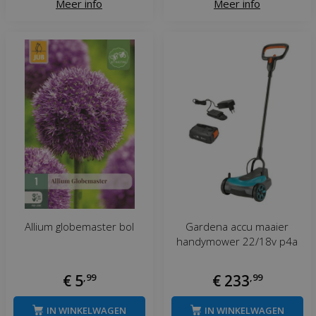
Meer info
Meer info
Allium globemaster bol
Gardena accu maaier
handymower 22/18v p4a
€
5
,
99
€
233
,
99
IN WINKELWAGEN
IN WINKELWAGEN