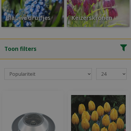
Blauwe druifjes
Keizerskronen
Toon filters