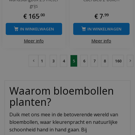
grijs
€
165
,
00
€
7
,
99
IN WINKELWAGEN
IN WINKELWAGEN
Meer info
Meer info
1
3
4
5
6
7
8
160
Waarom bloembollen
planten?
Duik met ons mee in de betoverende wereld van
bloembollen, waar kleurenpracht en natuurlijke
schoonheid hand in hand gaan. Bij