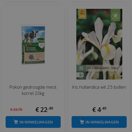
Pokon gedroogde mest
Iris hollandica wit 25 bollen
korrel 20kg
€
22
,
49
€
4
,
49
€
23
,
75
IN WINKELWAGEN
IN WINKELWAGEN