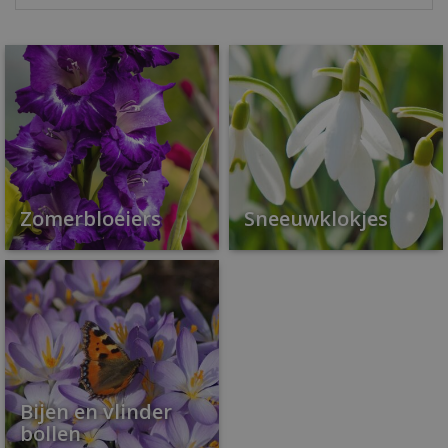
Zomerbloeiers
Sneeuwklokjes
Bijen en vlinder
bollen