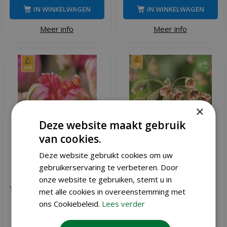
IN WINKELWAGEN
IN WINKELWAGEN
Meer info
Meer info
×
Deze website maakt gebruik
van cookies.
Deze website gebruikt cookies om uw
gebruikerservaring te verbeteren. Door
onze website te gebruiken, stemt u in
Tulp Apricot parrot 7 bollen
Allium nectaroscordum
met alle cookies in overeenstemming met
siculum 30 bollen
ons Cookiebeleid.
Lees verder
,
99
,
99