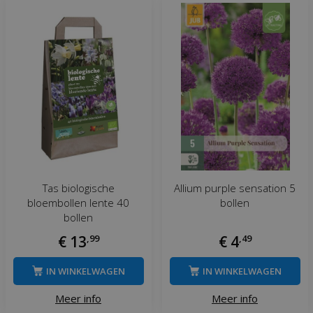
Tas biologische
Allium purple sensation 5
bloembollen lente 40
bollen
bollen
€
13
,
99
€
4
,
49
IN WINKELWAGEN
IN WINKELWAGEN
Meer info
Meer info