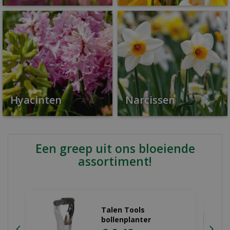
Hyacinten
Narcissen
Een greep uit ons bloeiende
assortiment!
Dahlia Bishop of
llandaff
€
4
,
49