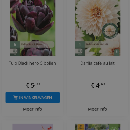
Tulp Black hero 5 bollen
Dahlia cafe au lait
€
5
,
99
€
4
,
49
IN WINKELWAGEN
Meer info
Meer info