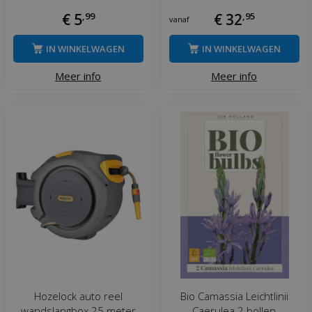
€
5
,
99
€
32
,
95
vanaf
IN WINKELWAGEN
IN WINKELWAGEN
Meer info
Meer info
Hozelock auto reel
Bio Camassia Leichtlinii
wandslangbox 25 meter
Caerulea 2 bollen