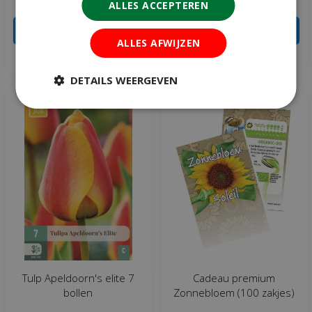
€
5
€
9
ALLES ACCEPTEREN
IN WINKELWAGEN
IN WINKELWAGEN
ALLES AFWIJZEN
Meer info
Meer info
DETAILS WEERGEVEN
Tulp Apeldoorn's elite 7
Cadeau premium
bollen
Zonnebloem (100 zakjes)