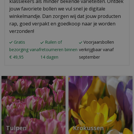
klassiekers als minder bekende variëteiten. Ontdek
jouw favoriete bollen we vul snel je digitale
winkelmandje. Dan zorgen wij dat jouw producten
rap, goed verpakt en goedkoop naar je worden
verzonden!
Gratis
Ruilen of
Voorjaarsbollen
bezorging vanaf
retourneren binnen
verkrijgbaar vanaf
€ 49,95
14 dagen
september
Tulpen
Krokussen