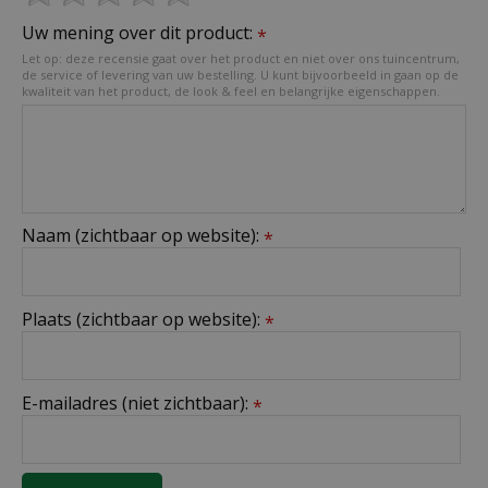
Uw mening over dit product:
*
Let op: deze recensie gaat over het product en niet over ons tuincentrum,
de service of levering van uw bestelling. U kunt bijvoorbeeld in gaan op de
kwaliteit van het product, de look & feel en belangrijke eigenschappen.
Naam (zichtbaar op website):
*
Plaats (zichtbaar op website):
*
E-mailadres (niet zichtbaar):
*