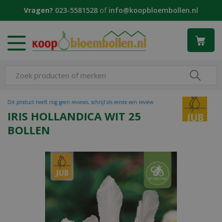
G
Vragen?
023-5581528
of
info@koopbloembollen.nl
a
n
a
a
r
c
o
n
t
Dit product heeft nog geen reviews, schrijf als eerste een review
e
IRIS HOLLANDICA WIT 25
n
BOLLEN
t