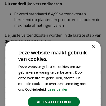
Uitzonderlijke verzendkosten
Er word standaard € 4,99 verzendkosten
berekend op planten en producten die buiten de
maximale afmetingen vallen.
De juiste verzendkosten worden in de laatste stap van
de winkelwagen berekend.
×
Bezorgkosten overige landen:
Deze website maakt gebruik
Uiteraard verzenden wij ook buiten Nederland,
bekijk
van cookies.
hier de verzendkosten.
Deze website gebruikt cookies om uw
gebruikerservaring te verbeteren. Door
Let op: extra kosten bij niet ophalen of verkeerd
onze website te gebruiken, stemt u in
adres
met alle cookies in overeenstemming met
Als je je pakket niet ophaalt bij een PostNL-punt of
ons Cookiebeleid.
Lees verder
een verkeerd afleveradres invult, zijn wij genoodzaakt
extra kosten in rekening te brengen. Controleer
ALLES ACCEPTEREN
daarom altijd goed je adresgegevens voordat je je