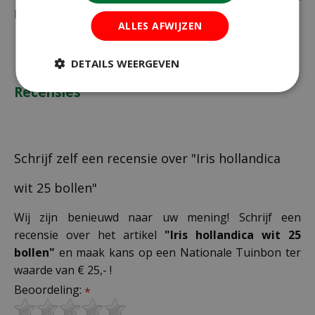
bestelling plaatst.
ALLES AFWIJZEN
DETAILS WEERGEVEN
Recensies
Schrijf zelf een recensie over "Iris hollandica
wit 25 bollen"
Wij zijn benieuwd naar uw mening! Schrijf een
recensie over het artikel
"Iris hollandica wit 25
bollen"
en maak kans op een Nationale Tuinbon ter
waarde van € 25,- !
Beoordeling:
*