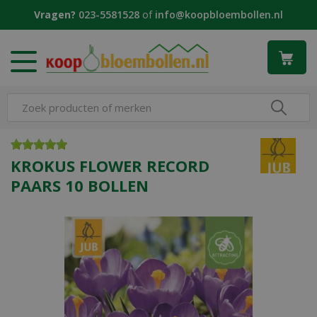
G
Vragen?
023-5581528
of
info@koopbloembollen.nl
a
n
a
a
r
c
o
n
t
e
KROKUS FLOWER RECORD
n
PAARS 10 BOLLEN
t