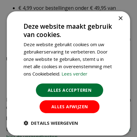
€ 4,99 voor bestellingen onder € 49,95 van
alleen kleine zakjes / doosjes zaden die via
×
brievenbuspost worden verzonden.
Deze website maakt gebruik
€ 6,99 voor bestellingen onder € 49,95 voor de
van cookies.
rest van de producten die via pakketpost worden
Deze website gebruikt cookies om uw
verzonden.
gebruikerservaring te verbeteren. Door
Uitzonderlijke verzendkosten
onze website te gebruiken, stemt u in
met alle cookies in overeenstemming met
Er word standaard € 4,99 verzendkosten
ons Cookiebeleid.
Lees verder
berekend op planten en producten die buiten de
maximale afmetingen vallen.
ALLES ACCEPTEREN
De juiste verzendkosten worden in de laatste stap van
ALLES AFWIJZEN
de winkelwagen berekend.
Bezorgkosten overige landen:
DETAILS WEERGEVEN
Uiteraard verzenden wij ook buiten Nederland,
bekijk
hier de verzendkosten.