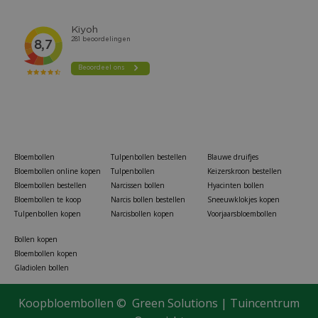
Bloembollen
Tulpenbollen bestellen
Blauwe druifjes
Bloembollen online kopen
Tulpenbollen
Keizerskroon bestellen
Bloembollen bestellen
Narcissen bollen
Hyacinten bollen
Bloembollen te koop
Narcis bollen bestellen
Sneeuwklokjes kopen
Tulpenbollen kopen
Narcisbollen kopen
Voorjaarsbloembollen
Bollen kopen
Bloembollen kopen
Gladiolen bollen
Koopbloembollen ©
Green Solutions
|
Tuincentrum