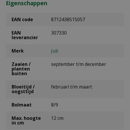
Eigenschappen
EAN code
8712438515057
EAN
307330
leverancier
Merk
Jub
Zaaien /
september t/m december
planten
buiten
Bloeitijd /
februari t/m maart
oogsttijd
Bolmaat
8/9
Max. hoogte
12 cm
in cm