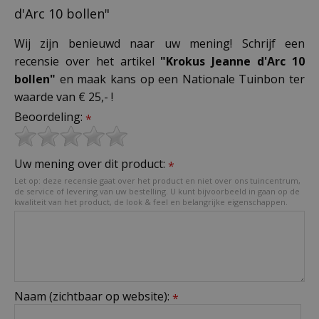
d'Arc 10 bollen"
Wij zijn benieuwd naar uw mening! Schrijf een
recensie over het artikel
"Krokus Jeanne d'Arc 10
bollen"
en maak kans op een Nationale Tuinbon ter
waarde van € 25,- !
Beoordeling:
*
Uw mening over dit product:
*
Let op: deze recensie gaat over het product en niet over ons tuincentrum,
de service of levering van uw bestelling. U kunt bijvoorbeeld in gaan op de
kwaliteit van het product, de look & feel en belangrijke eigenschappen.
Naam (zichtbaar op website):
*