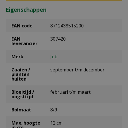
Eigenschappen
EAN code
8712438515200
EAN
307420
leverancier
Merk
Jub
Zaaien /
september t/m december
planten
buiten
Bloeitijd /
februari t/m maart
oogsttijd
Bolmaat
8/9
Max. hoogte
12 cm
in cm