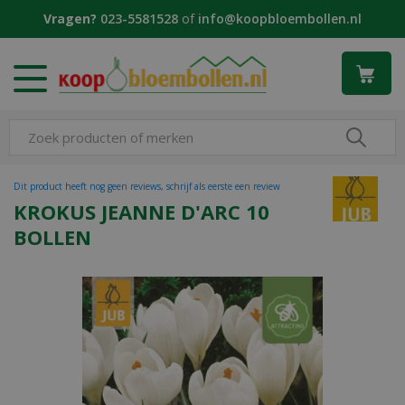
G
Vragen?
023-5581528
of
info@koopbloembollen.nl
a
n
a
a
r
c
o
n
t
Dit product heeft nog geen reviews, schrijf als eerste een review
e
KROKUS JEANNE D'ARC 10
n
BOLLEN
t