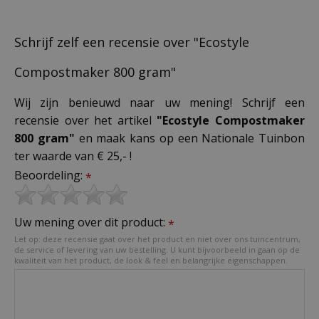
Schrijf zelf een recensie over "Ecostyle
Compostmaker 800 gram"
Wij zijn benieuwd naar uw mening! Schrijf een
recensie over het artikel
"Ecostyle Compostmaker
800 gram"
en maak kans op een Nationale Tuinbon
ter waarde van € 25,- !
Beoordeling:
*
Uw mening over dit product:
*
Let op: deze recensie gaat over het product en niet over ons tuincentrum,
de service of levering van uw bestelling. U kunt bijvoorbeeld in gaan op de
kwaliteit van het product, de look & feel en belangrijke eigenschappen.