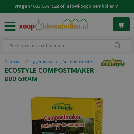
G
Vragen?
023-5581528
of
info@koopbloembollen.nl
a
n
a
a
r
c
o
n
t
Dit product heeft nog geen reviews, schrijf als eerste een review
e
ECOSTYLE COMPOSTMAKER
n
800 GRAM
t