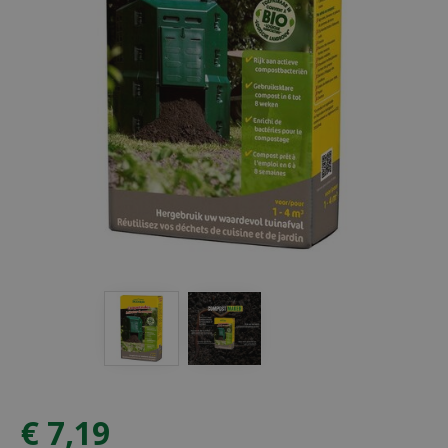
€
7
,
19