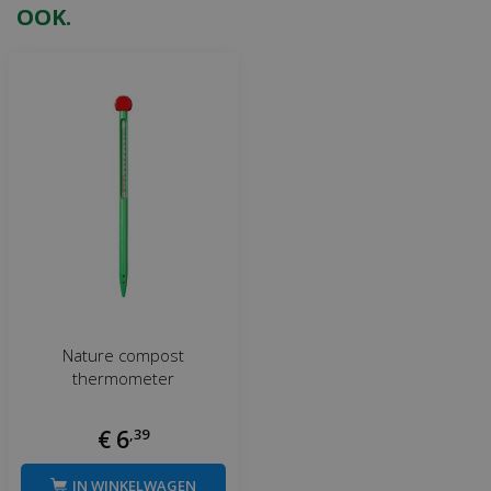
OOK.
Nature compost
thermometer
€
6
,
39
IN WINKELWAGEN