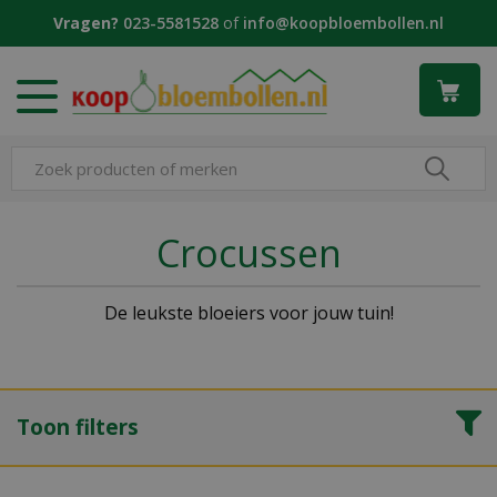
G
Vragen?
023-5581528
of
info@koopbloembollen.nl
a
n
a
a
r
c
o
n
t
Crocussen
e
n
t
De leukste bloeiers voor jouw tuin!
Toon filters