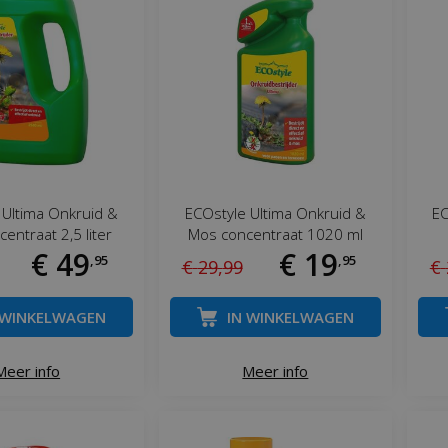
 Ultima Onkruid &
ECOstyle Ultima Onkruid &
EC
entraat 2,5 liter
Mos concentraat 1020 ml
€
49
€
19
,
95
,
95
€
29
,
99
€
 WINKELWAGEN
IN WINKELWAGEN
Meer info
Meer info