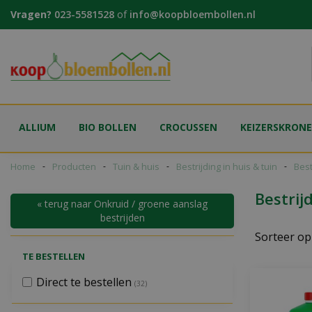
Ga
Vragen?
023-5581528
of
info@koopbloembollen.nl
naar
content
ALLIUM
BIO BOLLEN
CROCUSSEN
KEIZERSKRON
Home
Producten
Tuin & huis
Bestrijding in huis & tuin
Best
Bestrij
« terug naar Onkruid / groene aanslag
bestrijden
Sorteer op
TE BESTELLEN
Direct te bestellen
(32)