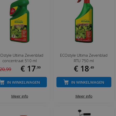
Ostyle Ultima Zevenblad
ECOstyle Ultima Zevenblad
concentraat 510 ml
RTU 750 ml
€
17
€
18
,
99
,
49
20
,
99
IN WINKELWAGEN
IN WINKELWAGEN
Meer info
Meer info