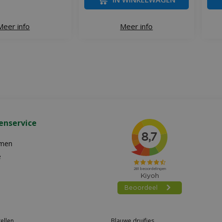
Meer info
Meer info
enservice
emen
e
ellen
Blauwe druifjes