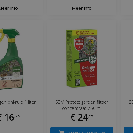
Meer info
Meer info
en onkruid 1 liter
SBM Protect garden flitser
SB
concentraat 750 ml
€
16
€
24
,
75
,
95
IN WINKELWAGEN