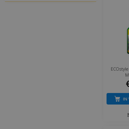
ECOstyle
M
IN