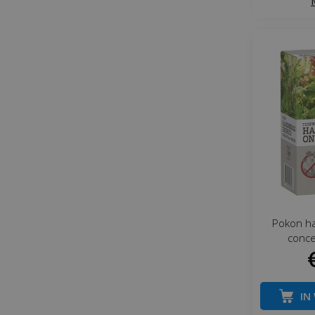
Pokon ha
conce
IN