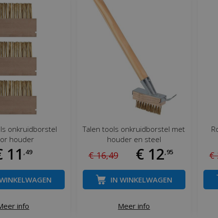
ls onkruidborstel
Talen tools onkruidborstel met
Ro
or houder
houder en steel
€
11
€
12
,
49
,
95
€
16
,
49
€
 WINKELWAGEN
IN WINKELWAGEN
Meer info
Meer info