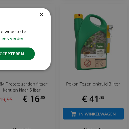
×
ze website te
Lees verder
ACCEPTEREN
M Protect garden flitser
Pokon Tegen onkruid 3 liter
kant en klaar 5 liter
€
16
€
41
,
95
,
95
19
,
95
IN WINKELWAGEN