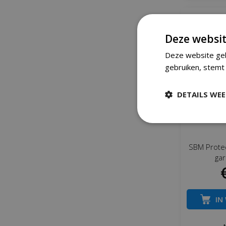
Deze websit
Deze website geb
gebruiken, stemt 
DETAILS WE
SBM Prote
ga
IN