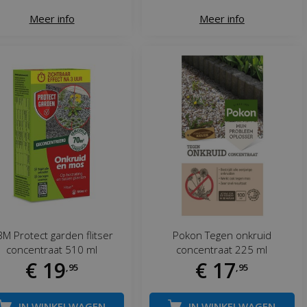
Meer info
Meer info
M Protect garden flitser
Pokon Tegen onkruid
concentraat 510 ml
concentraat 225 ml
€
19
€
17
,
95
,
95
IN WINKELWAGEN
IN WINKELWAGEN