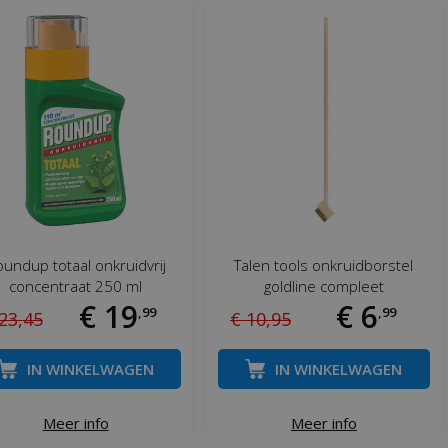
undup totaal onkruidvrij
Talen tools onkruidborstel
concentraat 250 ml
goldline compleet
€
19
€
6
,
99
,
99
23
,
45
€
10
,
95
IN WINKELWAGEN
IN WINKELWAGEN
Meer info
Meer info