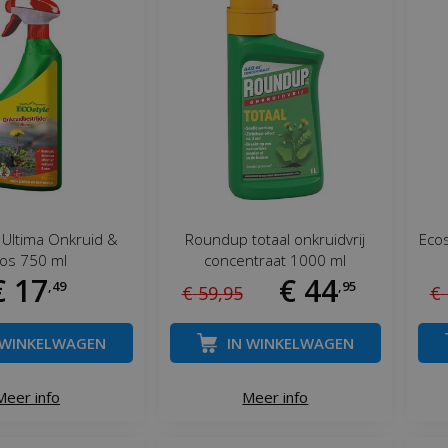
 Ultima Onkruid &
Roundup totaal onkruidvrij
Ecos
os 750 ml
concentraat 1000 ml
€
17
€
44
,
49
,
95
€
59
,
95
€
 WINKELWAGEN
IN WINKELWAGEN
Meer info
Meer info