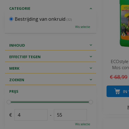
CATEGORIE
Bestrijding van onkruid
(32)
Wis selectie
INHOUD
EFFECTIEF TEGEN
ECOstyle
Mos conc
MERK
€
68
,
99
ZOEKEN
IN
PRIJS
€
-
Wis selectie