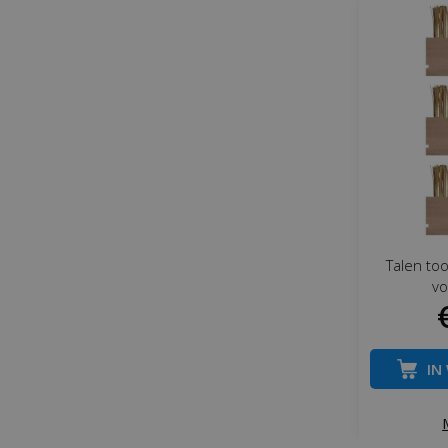
Talen too
vo
IN