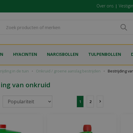
Over ons
Vestigi
EN
HYACINTEN
NARCISBOLLEN
TULPENBOLLEN
rijding in de tuin
Onkruid / groene aanslag bestrijden
Bestrijding va
ding van onkruid
1
2