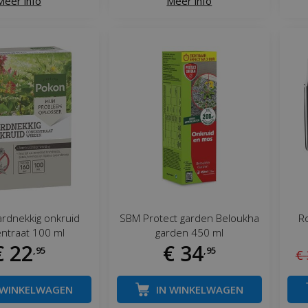
Meer info
Meer info
rdnekkig onkruid
SBM Protect garden Beloukha
Ro
ntraat 100 ml
garden 450 ml
€
22
€
34
,
95
,
95
€
 WINKELWAGEN
IN WINKELWAGEN