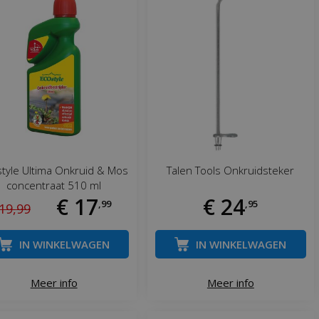
tyle Ultima Onkruid & Mos
Talen Tools Onkruidsteker
concentraat 510 ml
€
17
€
24
,
99
,
95
19
,
99
IN WINKELWAGEN
IN WINKELWAGEN
Meer info
Meer info