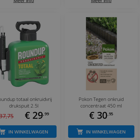
Meer info
Meer info
undup totaal onkruidvrij
Pokon Tegen onkruid
drukspuit 2.5l
concentraat 450 ml
€
29
€
30
,
99
,
95
37
,
75
IN WINKELWAGEN
IN WINKELWAGEN