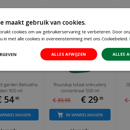
e maakt gebruik van cookies.
ruikt cookies om uw gebruikerservaring te verbeteren. Door on
u in met alle cookies in overeenstemming met ons Cookiebeleid.
ERGEVEN
ALLES AFWIJZEN
ALLES 
ct garden Beloukha
Roundup totaal onkruidvrij
SB
rden 900 ml
concentraat 500 ml
€
54
€
29
,
95
,
95
€
39
,
95
€
 WINKELWAGEN
IN WINKELWAGEN