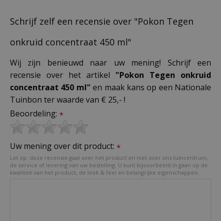
Schrijf zelf een recensie over "Pokon Tegen
onkruid concentraat 450 ml"
Wij zijn benieuwd naar uw mening! Schrijf een
recensie over het artikel
"Pokon Tegen onkruid
concentraat 450 ml"
en maak kans op een Nationale
Tuinbon ter waarde van € 25,- !
Beoordeling:
*
Uw mening over dit product:
*
Let op: deze recensie gaat over het product en niet over ons tuincentrum,
de service of levering van uw bestelling. U kunt bijvoorbeeld in gaan op de
kwaliteit van het product, de look & feel en belangrijke eigenschappen.