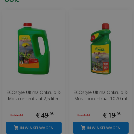
ECOstyle Ultima Onkruid &
ECOstyle Ultima Onkruid &
Mos concentraat 2,5 liter
Mos concentraat 1020 ml
€
49
,
95
€
19
,
95
€
68
,
99
€
29
,
99
IN WINKELWAGEN
IN WINKELWAGEN