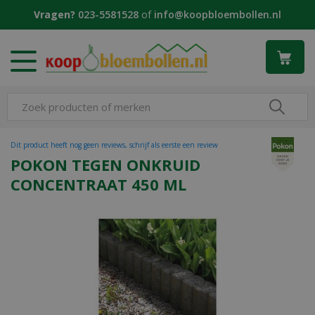
G
Vragen?
023-5581528
of
info@koopbloembollen.nl
a
n
a
a
r
c
o
n
t
Dit product heeft nog geen reviews, schrijf als eerste een review
e
POKON TEGEN ONKRUID
n
CONCENTRAAT 450 ML
t