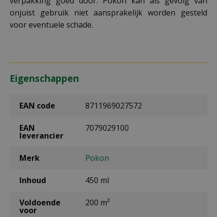
verpakking goed door. Pokon kan als gevolg van
onjuist gebruik niet aansprakelijk worden gesteld
voor eventuele schade.
Eigenschappen
EAN code
8711969027572
EAN
7079029100
leverancier
Merk
Pokon
Inhoud
450 ml
Voldoende
200 m²
voor