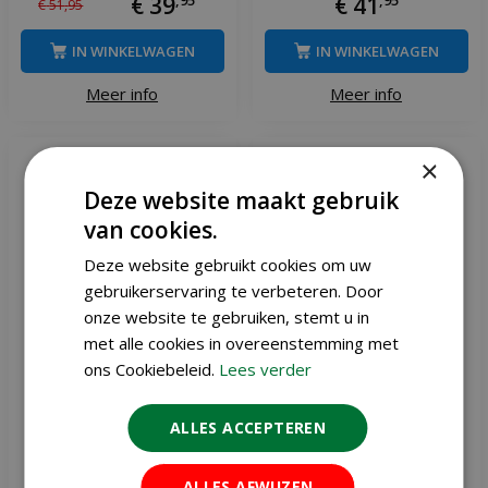
€
39
€
41
€
51
,
95
IN WINKELWAGEN
IN WINKELWAGEN
Meer info
Meer info
×
Deze website maakt gebruik
van cookies.
Deze website gebruikt cookies om uw
gebruikerservaring te verbeteren. Door
onze website te gebruiken, stemt u in
met alle cookies in overeenstemming met
ons Cookiebeleid.
Lees verder
ALLES ACCEPTEREN
Pokon rozen mest 1kg
Pokon onkruidweg 5 kg
ALLES AFWIJZEN