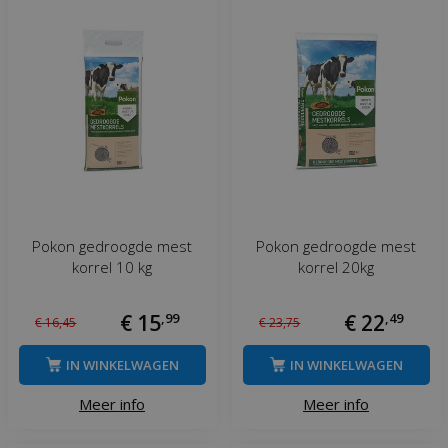
Pokon gedroogde mest
Pokon gedroogde mest
korrel 10 kg
korrel 20kg
€
15
,
99
€
22
,
49
€
16
,
45
€
23
,
75
IN WINKELWAGEN
IN WINKELWAGEN
Meer info
Meer info