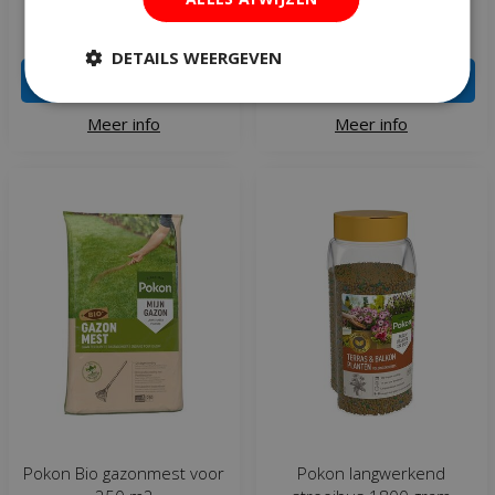
€
5
,
99
€
62
,
95
€
7
,
49
DETAILS WEERGEVEN
IN WINKELWAGEN
IN WINKELWAGEN
Meer info
Meer info
Pokon Bio gazonmest voor
Pokon langwerkend