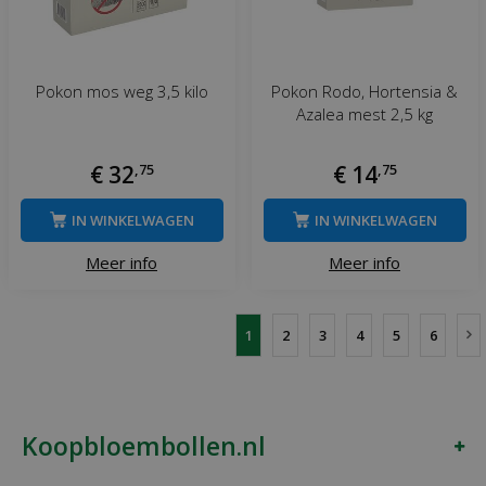
Pokon mos weg 3,5 kilo
Pokon Rodo, Hortensia &
Azalea mest 2,5 kg
€
32
,
75
€
14
,
75
IN WINKELWAGEN
IN WINKELWAGEN
Meer info
Meer info
1
2
3
4
5
6
Koopbloembollen.nl