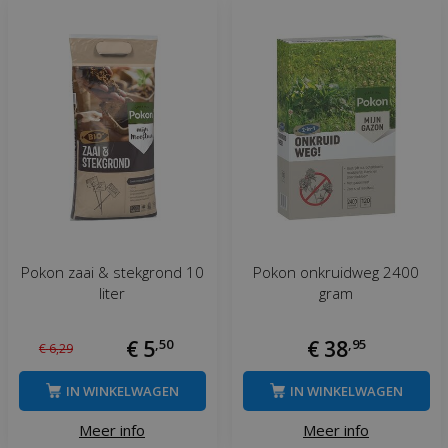
Pokon zaai & stekgrond 10
Pokon onkruidweg 2400
liter
gram
€
5
,
50
€
38
,
95
€
6
,
29
IN WINKELWAGEN
IN WINKELWAGEN
Meer info
Meer info