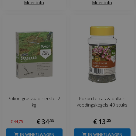
Meer info
Meer info
Pokon graszaad herstel 2
Pokon terras & balkon
kg
voedingskegels 40 stuks
€
34
,
95
€
13
,
25
€
44
,
75
IN WINKELWAGEN
IN WINKELWAGEN