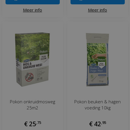
Meer info
Meer info
Pokon onkruidmosweg
Pokon beuken & hagen
25m2
voeding 10kg
€
25
,
75
€
42
,
95