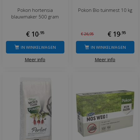
Pokon hortensia
Pokon Bio tuinmest 10 kg
blauwmaker 500 gram
€
10
,
95
€
19
,
95
€
26
,
95
IN WINKELWAGEN
IN WINKELWAGEN
Meer info
Meer info