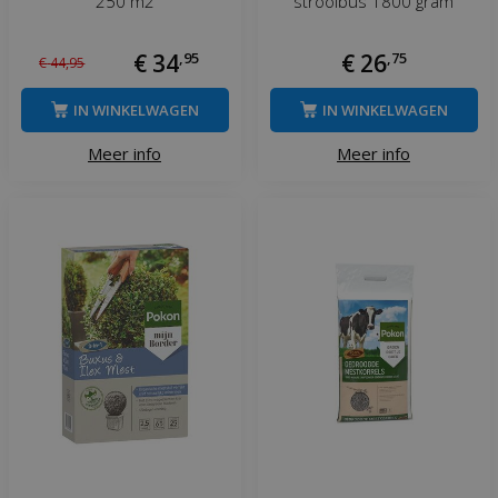
250 m2
strooibus 1800 gram
€
34
,
95
€
26
,
75
€
44
,
95
IN WINKELWAGEN
IN WINKELWAGEN
Meer info
Meer info