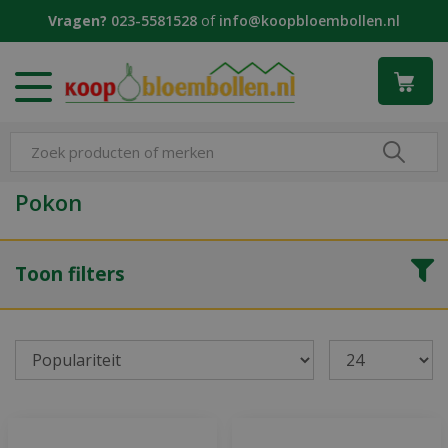
G
Vragen?
023-5581528
of
info@koopbloembollen.nl
a
n
a
a
r
c
o
n
Pokon
t
e
n
Toon filters
t