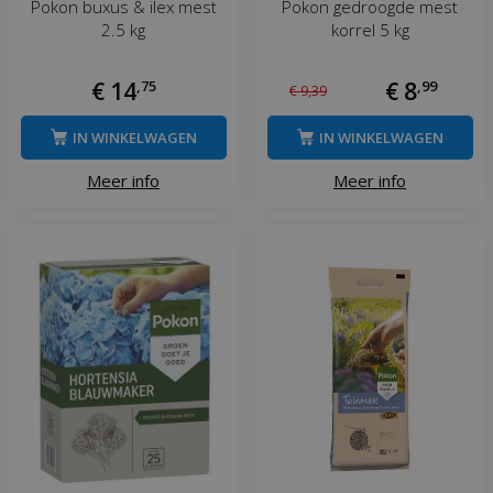
Pokon buxus & ilex mest
Pokon gedroogde mest
2.5 kg
korrel 5 kg
€
14
,
75
€
8
,
99
€
9
,
39
IN WINKELWAGEN
IN WINKELWAGEN
Meer info
Meer info