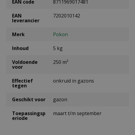
EAN code
8711969017481
EAN
7202010142
leverancier
Merk
Pokon
Inhoud
5 kg
Voldoende
250 m²
voor
Effectief
onkruid in gazons
tegen
Geschikt voor
gazon
Toepassingsp
maart t/m september
eriode