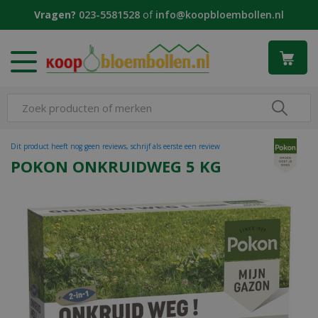
G
Vragen?
023-5581528
of
info@koopbloembollen.nl
a
n
a
a
r
c
o
n
t
Dit product heeft nog geen reviews, schrijf als eerste een review
e
POKON ONKRUIDWEG 5 KG
n
t