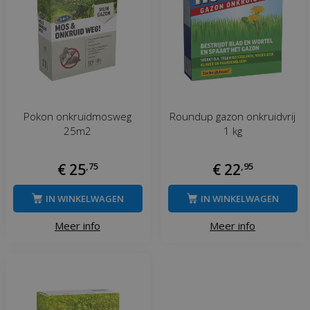
Pokon onkruidmosweg
Roundup gazon onkruidvrij
25m2
1 kg
€
25
,
75
€
22
,
95
IN WINKELWAGEN
IN WINKELWAGEN
Meer info
Meer info