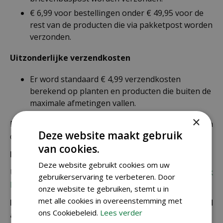
€ 6,99 voor bestellingen onder € 49,95 voor de
rest van de producten die via pakketpost worden
verzonden.
Uitzonderlijke verzendkosten
Er word standaard € 4,99 verzendkosten
berekend op planten en producten die buiten de
maximale afmetingen vallen.
×
De juiste verzendkosten worden in de laatste stap van
Deze website maakt gebruik
de winkelwagen berekend.
van cookies.
Bezorgkosten overige landen:
Deze website gebruikt cookies om uw
Uiteraard verzenden wij ook buiten Nederland,
bekijk
gebruikerservaring te verbeteren. Door
hier de verzendkosten.
onze website te gebruiken, stemt u in
met alle cookies in overeenstemming met
Let op: extra kosten bij niet ophalen of verkeerd
ons Cookiebeleid.
Lees verder
adres