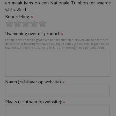
en maak kans op een Nationale Tuinbon ter waarde
van € 25,- !
Beoordeling:
*
Uw mening over dit product:
*
Let op: deze recensie gaat over het product en niet over ons tuincentrum,
de service of levering van uw bestelling. U kunt bijvoorbeeld in gaan op de
kwaliteit van het product, de look & feel en belangrijke eigenschappen.
Naam (zichtbaar op website):
*
Plaats (zichtbaar op website):
*