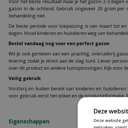
Voor het beste resultaat maai je het gazon 2-3 dagen v
gazon in de ochtend. Gebruik ongeveer 20 gram per m
behandeling niet.
De beste periode voor toepassing is van maart tot en
dagen. Houd kinderen en huisdieren weg van behandelde
Bestel vandaag nog voor een perfect gazon
Wil je ook genieten van een prachtig, onkruidvrij ga
levering zodat je direct aan de slag kunt. Liever per
over dit product en andere tuinoplossingen. Kijk voor de
Veilig gebruik
Vorstvrij en buiten bereik van kinderen en huisdieren
voor gebruik eerst het etiket en de productinformatie
Deze websit
Deze website geb
Eigenschappen
gebruiken, stemt 