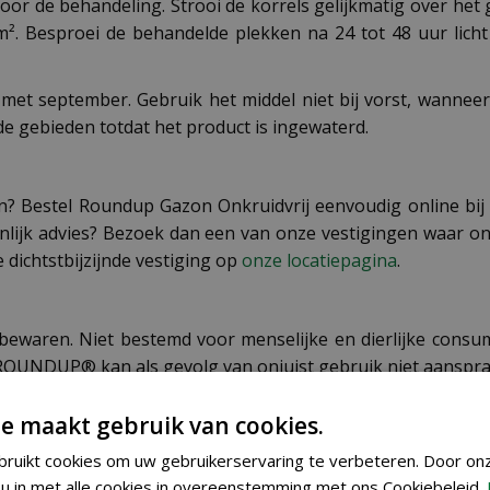
oor de behandeling. Strooi de korrels gelijkmatig over he
². Besproei de behandelde plekken na 24 tot 48 uur lich
 met september. Gebruik het middel niet bij vorst, wannee
 gebieden totdat het product is ingewaterd.
zon? Bestel Roundup Gazon Onkruidvrij eenvoudig online bi
soonlijk advies? Bezoek dan een van onze vestigingen waar
 dichtstbijzijnde vestiging op
onze locatiepagina
.
 bewaren. Niet bestemd voor menselijke en dierlijke cons
. ROUNDUP® kan als gevolg van onjuist gebruik niet aanspra
e maakt gebruik van cookies.
ruikt cookies om uw gebruikerservaring te verbeteren. Door on
u in met alle cookies in overeenstemming met ons Cookiebeleid.