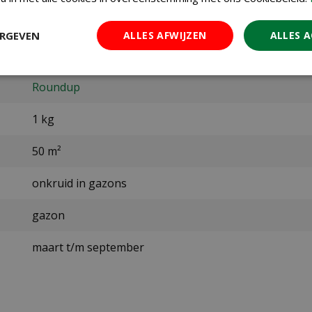
8711969037700
ERGEVEN
ALLES AFWIJZEN
ALLES 
3054134
Roundup
1 kg
50 m²
onkruid in gazons
gazon
maart t/m september