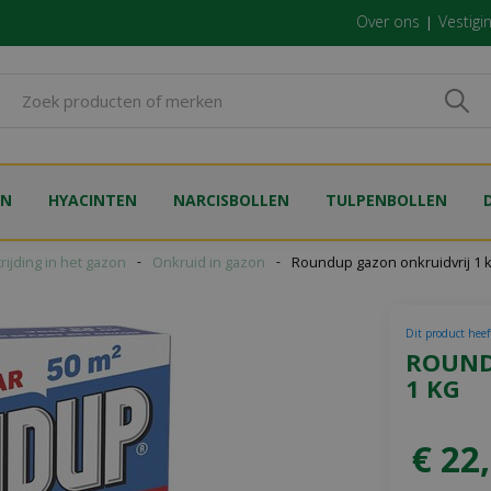
Over ons
Vestigi
EN
HYACINTEN
NARCISBOLLEN
TULPENBOLLEN
rijding in het gazon
Onkruid in gazon
Roundup gazon onkruidvrij 1 
Dit product heeft
ROUND
1 KG
€
22
,