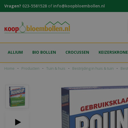
Ga
Vragen?
023-5581528
of
info@koopbloembollen.nl
naar
content
ALLIUM
BIO BOLLEN
CROCUSSEN
KEIZERSKRON
Home
Producten
Tuin & huis
Bestrijding in huis & tuin
Best