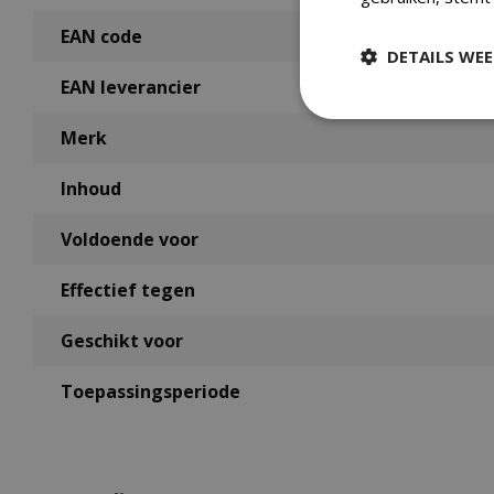
EAN code
DETAILS WE
EAN leverancier
Merk
Inhoud
Voldoende voor
Effectief tegen
Geschikt voor
Toepassingsperiode