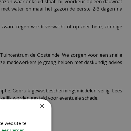
t gazon waar onkruid staat, bij voorkeur op een dauwnat
t met water en maai het gazon de eerste 2-3 dagen na
r zware regen wordt verwacht of op zeer hete, zonnige
j Tuincentrum de Oosteinde. We zorgen voor een snelle
 onze medewerkers je graag helpen met deskundig advies
umptie. Gebruik gewasbeschermingsmiddelen veilig. Lees
kelijk worden gesteld voor eventuele schade.
×
ze website te
Lees verder