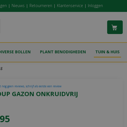
ngen
Nieuws
Retourneren
Klantenservice
Inloggen
DIVERSE BOLLEN
PLANT BENODIGHEDEN
TUIN & HUIS
kg
 nog geen reviews, schrijf als eerste een review
UP GAZON ONKRUIDVRIJ
95