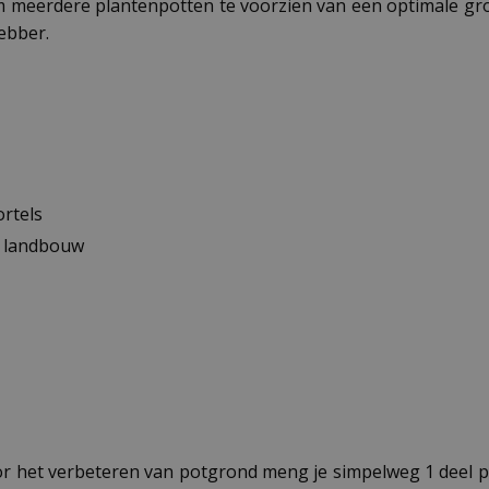
om meerdere plantenpotten te voorzien van een optimale gro
ebber.
rtels
e landbouw
r het verbeteren van potgrond meng je simpelweg 1 deel p