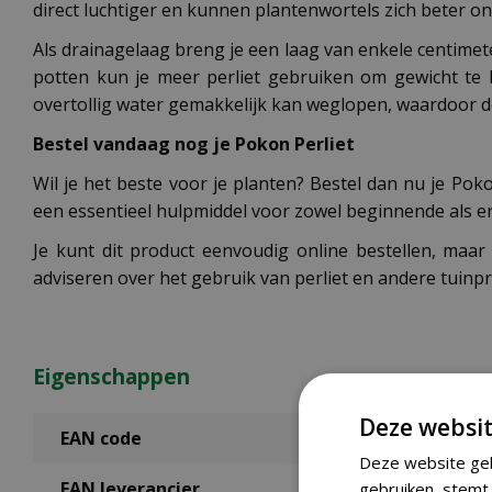
direct luchtiger en kunnen plantenwortels zich beter on
Als drainagelaag breng je een laag van enkele centimet
potten kun je meer perliet gebruiken om gewicht te 
overtollig water gemakkelijk kan weglopen, waardoor de
Bestel vandaag nog je Pokon Perliet
Wil je het beste voor je planten? Bestel dan nu je Pok
een essentieel hulpmiddel voor zowel beginnende als e
Je kunt dit product eenvoudig online bestellen, maa
adviseren over het gebruik van perliet en andere tuinp
Eigenschappen
Deze websit
EAN code
Deze website geb
EAN leverancier
gebruiken, stemt 