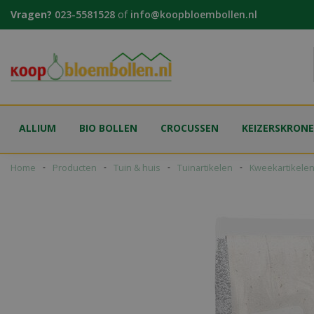
Ga
Vragen?
023-5581528
of
info@koopbloembollen.nl
naar
content
ALLIUM
BIO BOLLEN
CROCUSSEN
KEIZERSKRON
Home
Producten
Tuin & huis
Tuinartikelen
Kweekartikele