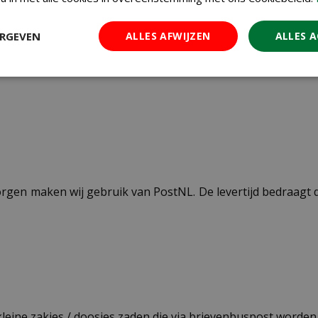
Pokon
ERGEVEN
ALLES AFWIJZEN
ALLES 
6 liter
ezorgen maken wij gebruik van PostNL. De levertijd bedraag
 kleine zakjes / doosjes zaden die via brievenbuspost worde