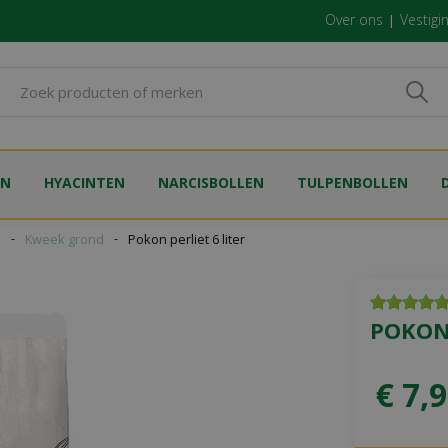
Over ons
Vestigi
EN
HYACINTEN
NARCISBOLLEN
TULPENBOLLEN
n
Kweek grond
Pokon perliet 6 liter
POKON 
€
7
,
9