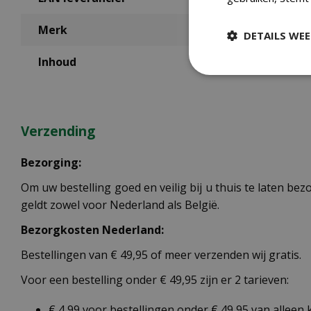
Merk
DETAILS WE
Inhoud
Verzending
Bezorging:
Om uw bestelling goed en veilig bij u thuis te laten b
geldt zowel voor Nederland als België.
Bezorgkosten Nederland:
Bestellingen van € 49,95 of meer verzenden wij gratis.
Voor een bestelling onder € 49,95 zijn er 2 tarieven:
€ 4,99 voor bestellingen onder € 49,95 van alleen