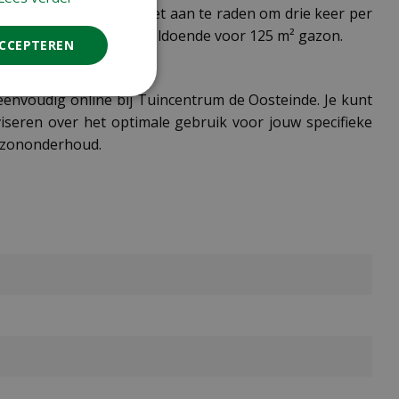
ond en sterk gazon is het aan te raden om drie keer per
ze 8,4 kg verpakking is voldoende voor 125 m² gazon.
ACCEPTEREN
eenvoudig online bij Tuincentrum de Oosteinde. Je kunt
iseren over het optimale gebruik voor jouw specifieke
gazononderhoud.