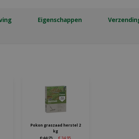
ving
Eigenschappen
Verzendin
Pokon graszaad herstel 2
kg
€
44
,
75
€
34
,
95