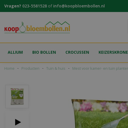
Ga
Vragen?
023-5581528
of
info@koopbloembollen.nl
naar
content
ALLIUM
BIO BOLLEN
CROCUSSEN
KEIZERSKRON
Home
Producten
Tuin & huis
Mest voor kamer- en tuin plante