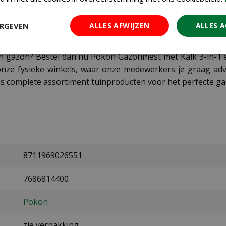
het binnen 24 uur na toepassing niet regent. Voor een gez
e zomer (mei/juni) en in het najaar (september/oktober). De
ERGEVEN
ALLES AFWIJZEN
ALLES 
en gazon? Bestel dan nu Pokon Gazonmest met Kalk 3-in-1 
nze fysieke winkels, waar onze medewerkers je graag adv
s complete assortiment tuinproducten voor het perfecte 
8711969026551
7686814400
Pokon
zie verpakking