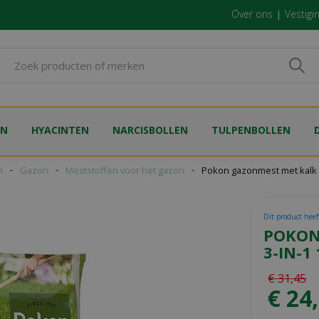
Over ons
Vestigi
EN
HYACINTEN
NARCISBOLLEN
TULPENBOLLEN
n
Gazon
Meststoffen voor het gazon
Pokon gazonmest met kalk 
Dit product heeft
POKON
3-IN-1
€
31
,
45
€
24
,