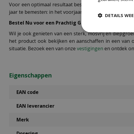
Voor een optimaal resultaat besproei je het gazon als 
jaar te bemesten: in het voorjaar (maart/april), rond d
DETAILS WE
Bestel Nu voor een Prachtig Gazon
Wil je ook genieten van een sterk, mosvrij en diepgro
het product ook bekijken en aanschaffen in een van o
situatie. Bezoek een van onze
vestigingen
en ontdek on
Eigenschappen
EAN code
EAN leverancier
Merk
Dosering