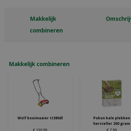
Makkelijk
Omschrij
combineren
Makkelijk combineren
Wolf kooimaaier tt380dl
Pokon kale plekken
hersteller 200 gram
€
139
,
99
€
7
,
99