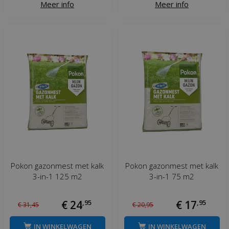
Meer info
Meer info
Pokon gazonmest met kalk
Pokon gazonmest met kalk
3-in-1 125 m2
3-in-1 75 m2
€
24
,
95
€
17
,
95
€
31
,
45
€
20
,
95
IN WINKELWAGEN
IN WINKELWAGEN