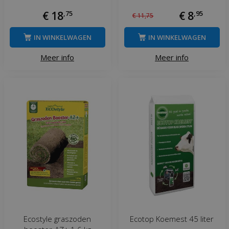
€
18
,
75
€
8
,
95
€
11
,
75
IN WINKELWAGEN
IN WINKELWAGEN
Meer info
Meer info
Ecostyle graszoden
Ecotop Koemest 45 liter