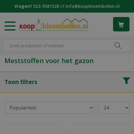
G
Vragen?
023-5581528
of
info@koopbloembollen.nl
a
n
a
a
r
c
o
n
Meststoffen voor het gazon
t
e
n
Toon filters
t