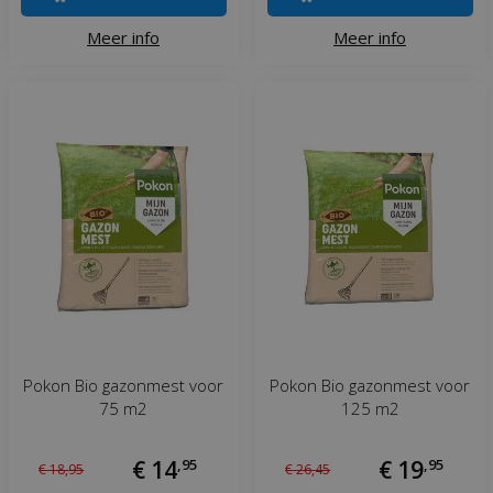
Meer info
Meer info
Pokon Bio gazonmest voor
Pokon Bio gazonmest voor
75 m2
125 m2
€
14
,
95
€
19
,
95
€
18
,
95
€
26
,
45