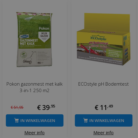
Pokon gazonmest met kalk
ECOstyle pH Bodemtest
3-in-1 250 m2
€
39
,
95
€
11
,
49
€
51
,
95
IN WINKELWAGEN
IN WINKELWAGEN
Meer info
Meer info