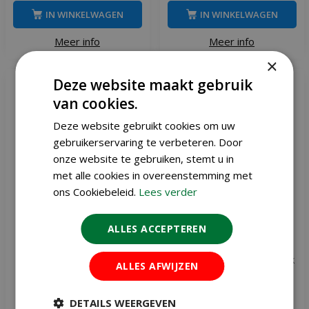
IN WINKELWAGEN
IN WINKELWAGEN
Meer info
Meer info
×
Deze website maakt gebruik
van cookies.
Deze website gebruikt cookies om uw
gebruikerservaring te verbeteren. Door
onze website te gebruiken, stemt u in
met alle cookies in overeenstemming met
ons Cookiebeleid.
Lees verder
ALLES ACCEPTEREN
Pokon gazon en tuin 12-
Pokon gazonmest met kalk
ALLES AFWIJZEN
10-18 mest 6.75 kg
3-in-1 30 m2
DETAILS WEERGEVEN
,
95
,
45