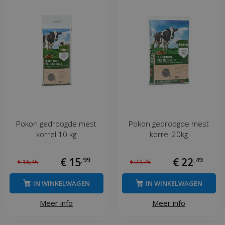
Pokon gedroogde mest
Pokon gedroogde mest
korrel 10 kg
korrel 20kg
€
15
,
99
€
22
,
49
€
16
,
45
€
23
,
75
IN WINKELWAGEN
IN WINKELWAGEN
Meer info
Meer info