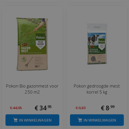
Pokon Bio gazonmest voor
Pokon gedroogde mest
250 m2
korrel 5 kg
€
34
,
95
€
8
,
99
€
44
,
95
€
9
,
39
IN WINKELWAGEN
IN WINKELWAGEN