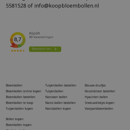
5581528
of
info@koopbloembollen.nl
Bloembollen
Tulpenbollen bestellen
Blauwe druifjes
Bloembollen online kopen
Tulpenbollen
Keizerskroon bestellen
Bloembollen bestellen
Narcissen bollen
Hyacinten bollen
Bloembollen te koop
Narcis bollen bestellen
Sneeuwklokjes kopen
Tulpenbollen kopen
Narcisbollen kopen
Voorjaarsbloembollen
Bollen kopen
Bloembollen kopen