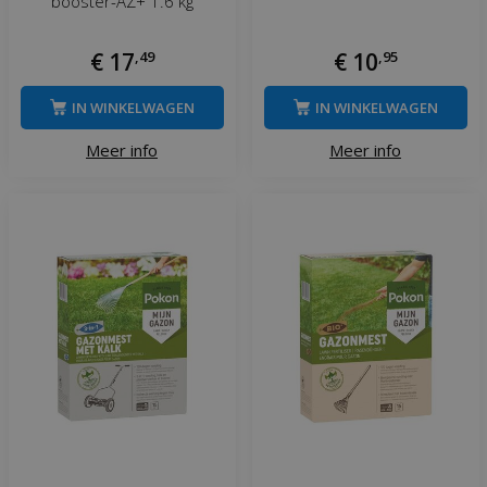
booster-AZ+ 1.6 kg
€
17
,
49
€
10
,
95
IN WINKELWAGEN
IN WINKELWAGEN
Meer info
Meer info