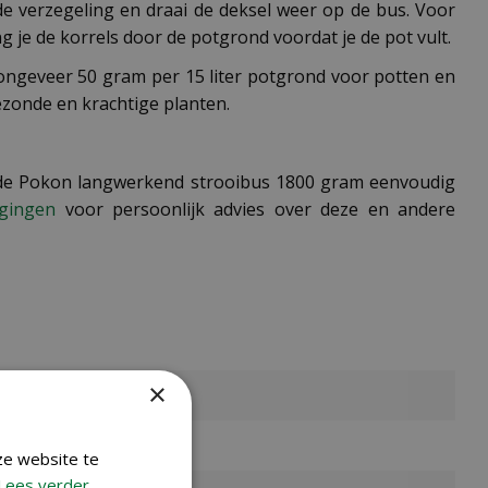
e verzegeling en draai de deksel weer op de bus. Voor
 je de korrels door de potgrond voordat je de pot vult.
 ongeveer 50 gram per 15 liter potgrond voor potten en
ezonde en krachtige planten.
u de Pokon langwerkend strooibus 1800 gram eenvoudig
igingen
voor persoonlijk advies over deze en andere
×
ze website te
Lees verder