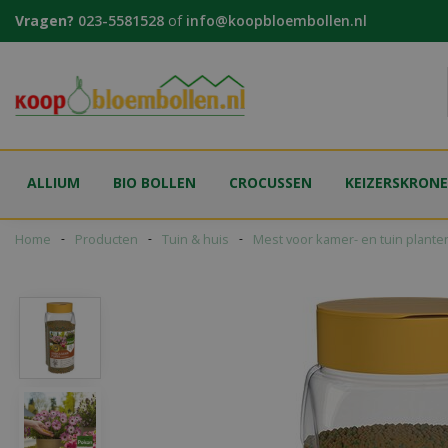
Ga
Vragen?
023-5581528
of
info@koopbloembollen.nl
naar
content
ALLIUM
BIO BOLLEN
CROCUSSEN
KEIZERSKRON
Home
Producten
Tuin & huis
Mest voor kamer- en tuin plante