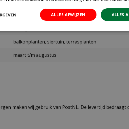
Pokon
ERGEVEN
ALLES AFWIJZEN
ALLES 
125 gram per m²
1800 gram
balkonplanten, siertuin, terrasplanten
maart t/m augustus
ezorgen maken wij gebruik van PostNL. De levertijd bedraag