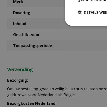
Merk
DETAILS WE
Dosering
Inhoud
Geschikt voor
Toepassingsperiode
Verzending
Bezorging:
Om uw bestelling goed en veilig bij u thuis te laten b
geldt zowel voor Nederland als België.
Bezorgkosten Nederland: