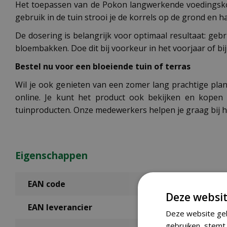
Het toepassen van de Pokon langwerkende voedingskorr
gebruik in de tuin strooi je de korrels op de grond en 
De dosering is belangrijk voor optimaal resultaat: ge
bloembakken. Doe dit bij voorkeur in het voorjaar of bi
Bestel nu voor een bloeiende tuin of terras
Wil je ook genieten van een zomer lang prachtige pl
online. Je kunt het product ook bekijken en kope
tuinproducten. Onze medewerkers helpen je graag bij he
Eigenschappen
EAN code
Deze websit
EAN leverancier
Deze website geb
gebruiken, stemt 