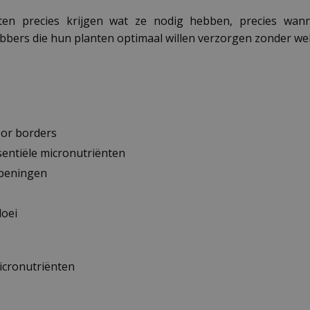
anten precies krijgen wat ze nodig hebben, precies w
hebbers die hun planten optimaal willen verzorgen zonder w
oor borders
ntiële micronutriënten
openingen
loei
cronutriënten