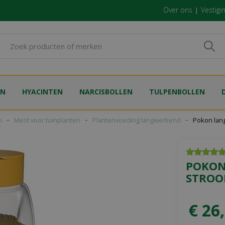
Over ons
Vestigi
EN
HYACINTEN
NARCISBOLLEN
TULPENBOLLEN
n
Mest voor tuinplanten
Plantenvoeding langwerkend
Pokon lan
POKON
STROO
€
26
,