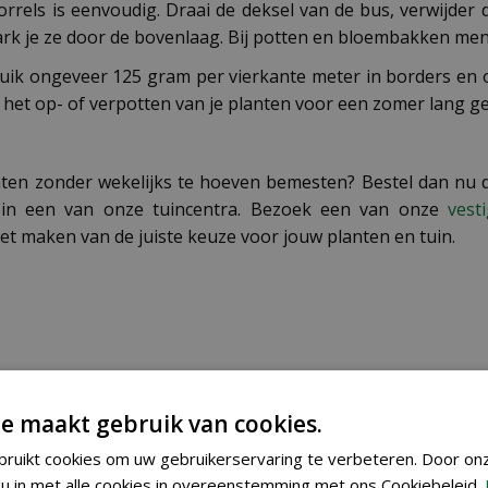
els is eenvoudig. Draai de deksel van de bus, verwijder d
hark je ze door de bovenlaag. Bij potten en bloembakken meng
bruik ongeveer 125 gram per vierkante meter in borders en
j het op- of verpotten van je planten voor een zomer lang g
anten zonder wekelijks te hoeven bemesten? Bestel dan n
n in een van onze tuincentra. Bezoek een van onze
vest
t maken van de juiste keuze voor jouw planten en tuin.
8711969007826
e maakt gebruik van cookies.
7670415100
ruikt cookies om uw gebruikerservaring te verbeteren. Door on
u in met alle cookies in overeenstemming met ons Cookiebeleid.