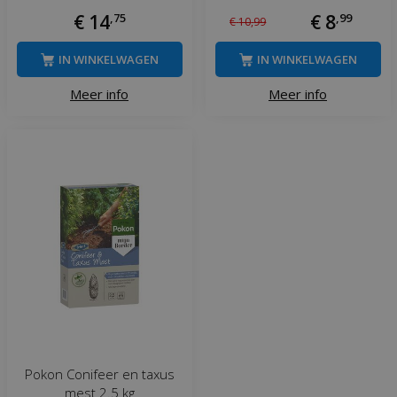
€
14
,
75
€
8
,
99
€
10
,
99
IN WINKELWAGEN
IN WINKELWAGEN
Meer info
Meer info
Pokon Conifeer en taxus
mest 2.5 kg