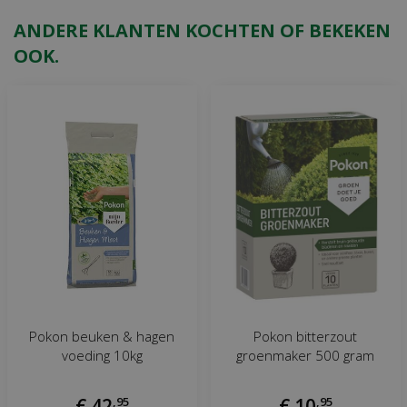
ANDERE KLANTEN KOCHTEN OF BEKEKEN
OOK.
Pokon beuken & hagen
Pokon bitterzout
voeding 10kg
groenmaker 500 gram
€
42
,
95
€
10
,
95