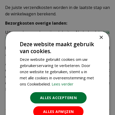
De juiste verzendkosten worden in de laatste stap van
de winkelwagen berekend.
Bezorgkosten overige landen:
Uiteraard verzenden wij ook buiten Nederland,
bekijk
×
hier de verzendkosten.
Deze website maakt gebruik
Let op: extra kosten bij niet ophalen of verkeerd
van cookies.
adres
Deze website gebruikt cookies om uw
Als je je pakket niet ophaalt bij een PostNL-punt of
gebruikerservaring te verbeteren. Door
een verkeerd afleveradres invult, zijn wij genoodzaakt
onze website te gebruiken, stemt u in
extra kosten in rekening te brengen. Controleer
met alle cookies in overeenstemming met
daarom altijd goed je adresgegevens voordat je je
ons Cookiebeleid.
Lees verder
bestelling plaatst.
ALLES ACCEPTEREN
ALLES AFWIJZEN