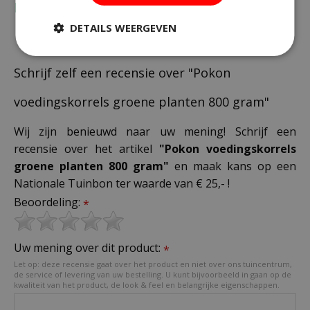
Recensies
DETAILS WEERGEVEN
Schrijf zelf een recensie over "Pokon
voedingskorrels groene planten 800 gram"
Wij zijn benieuwd naar uw mening! Schrijf een
recensie over het artikel
"Pokon voedingskorrels
groene planten 800 gram"
en maak kans op een
Nationale Tuinbon ter waarde van € 25,- !
Beoordeling:
*
Uw mening over dit product:
*
Let op: deze recensie gaat over het product en niet over ons tuincentrum,
de service of levering van uw bestelling. U kunt bijvoorbeeld in gaan op de
kwaliteit van het product, de look & feel en belangrijke eigenschappen.