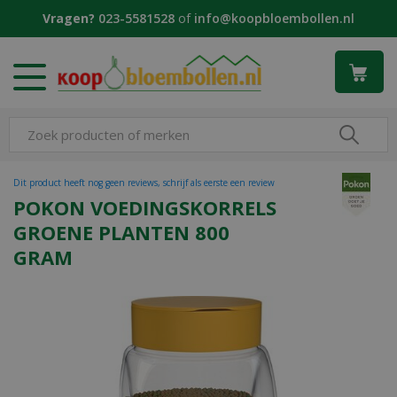
G
Vragen?
023-5581528
of
info@koopbloembollen.nl
a
n
a
a
r
c
o
n
t
Dit product heeft nog geen reviews, schrijf als eerste een review
e
POKON VOEDINGSKORRELS
n
GROENE PLANTEN 800
t
GRAM