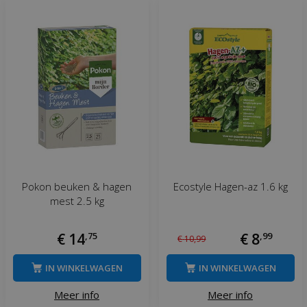
Pokon beuken & hagen
Ecostyle Hagen-az 1.6 kg
mest 2.5 kg
€
14
,
75
€
8
,
99
€
10
,
99
IN WINKELWAGEN
IN WINKELWAGEN
Meer info
Meer info