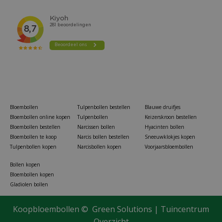
Bloembollen
Tulpenbollen bestellen
Blauwe druifjes
Bloembollen online kopen
Tulpenbollen
Keizerskroon bestellen
Bloembollen bestellen
Narcissen bollen
Hyacinten bollen
Bloembollen te koop
Narcis bollen bestellen
Sneeuwklokjes kopen
Tulpenbollen kopen
Narcisbollen kopen
Voorjaarsbloembollen
Bollen kopen
Bloembollen kopen
Gladiolen bollen
Koopbloembollen ©
Green Solutions
|
Tuincentrum
Overzicht