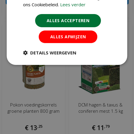
ons Cookiebeleid.
Lees verder
Meer info
Meer info
ALLES ACCEPTEREN
ALLES AFWIJZEN
DETAILS WEERGEVEN
Pokon voedingskorrels
DCM hagen & taxus &
groene planten 800 gram
coniferen mest 1.5 kg
€
13
,
25
€
11
,
79