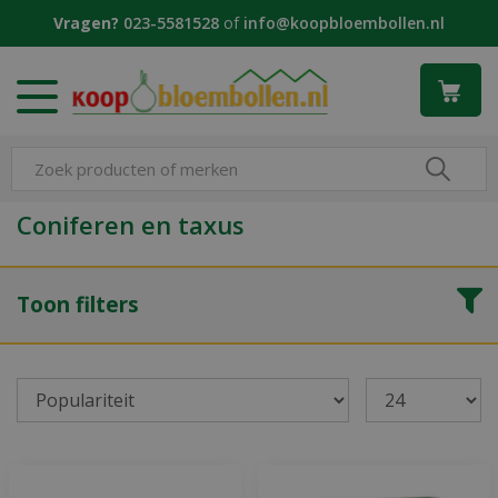
G
Vragen?
023-5581528
of
info@koopbloembollen.nl
a
n
a
a
r
c
o
n
Coniferen en taxus
t
e
n
Toon filters
t