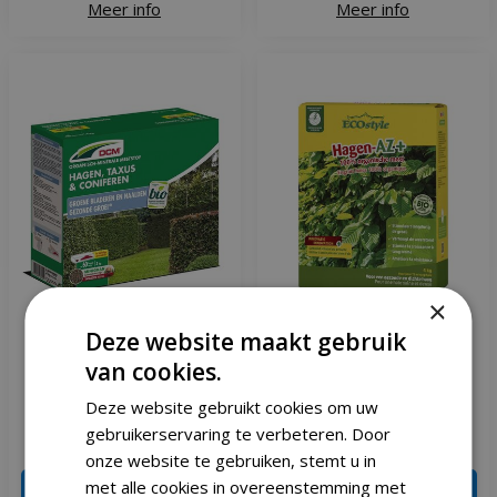
Meer info
Meer info
×
Deze website maakt gebruik
DCM hagen & taxus &
Ecostyle Hagen-az 4 kg
van cookies.
coniferen mest 3 kg
Deze website gebruikt cookies om uw
gebruikerservaring te verbeteren. Door
€
17
,
49
€
14
,
99
€
18
,
99
onze website te gebruiken, stemt u in
met alle cookies in overeenstemming met
IN WINKELWAGEN
IN WINKELWAGEN