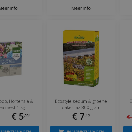
Meer info
Meer info
odo, Hortensia &
Ecostyle sedum & groene
E
ea mest 1 kg
daken-az 800 gram
€
5
€
7
,
99
,
19
€
 WINKELWAGEN
IN WINKELWAGEN