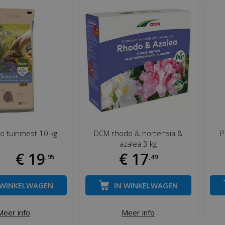
o tuinmest 10 kg
DCM rhodo & hortensia &
P
azalea 3 kg
€
19
€
17
,
95
,
49
 WINKELWAGEN
IN WINKELWAGEN
Meer info
Meer info