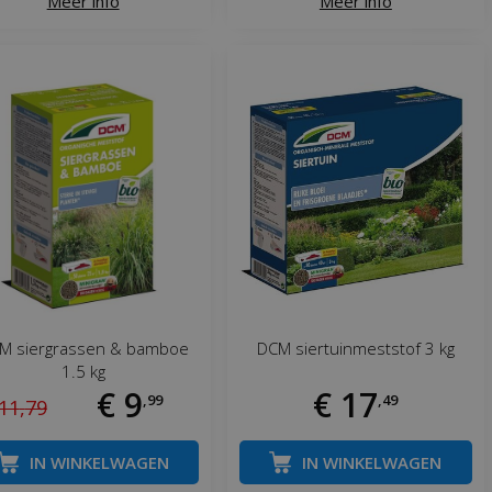
Meer info
Meer info
M siergrassen & bamboe
DCM siertuinmeststof 3 kg
1.5 kg
€
9
€
17
,
99
,
49
11
,
79
IN WINKELWAGEN
IN WINKELWAGEN