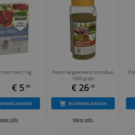
rozen mest 1kg
Pokon langwerkend strooibus
Pok
1800 gram
€
5
€
26
,
99
,
75
 WINKELWAGEN
IN WINKELWAGEN
Meer info
Meer info