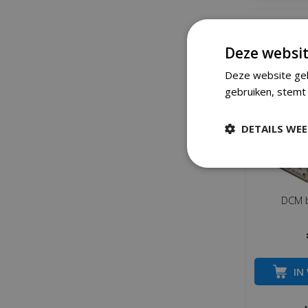
Deze websit
Deze website geb
gebruiken, stemt 
DETAILS WE
DCM b
IN