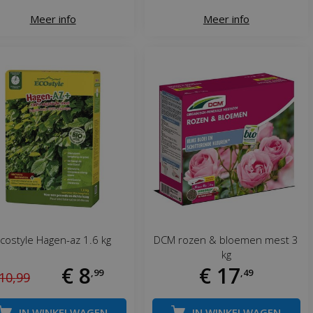
Meer info
Meer info
costyle Hagen-az 1.6 kg
DCM rozen & bloemen mest 3
kg
€
8
€
17
,
99
,
49
10
,
99
IN WINKELWAGEN
IN WINKELWAGEN