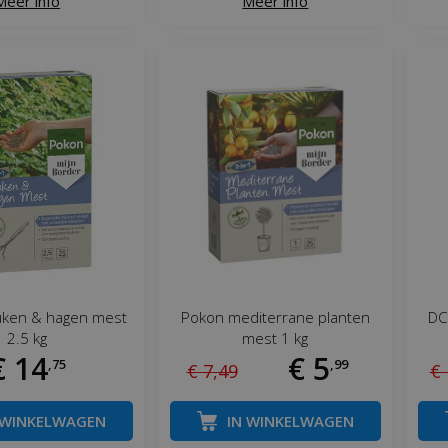
Meer info
Meer info
ken & hagen mest
Pokon mediterrane planten
DC
2.5 kg
mest 1 kg
€
14
€
5
,
75
,
99
€
7
,
49
€
 WINKELWAGEN
IN WINKELWAGEN