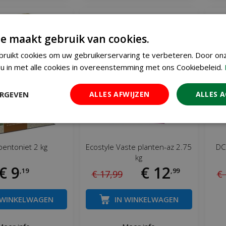
e maakt gebruik van cookies.
ruikt cookies om uw gebruikerservaring te verbeteren. Door on
u in met alle cookies in overeenstemming met ons Cookiebeleid.
ERGEVEN
ALLES AFWIJZEN
ALLES 
entoniet 2 kg
Ecostyle Vaste planten-az 2.75
DCM
kg
€
9
€
12
,
19
,
99
€
17
,
99
€
 WINKELWAGEN
IN WINKELWAGEN