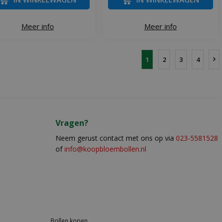
Meer info
Meer info
1
2
3
4
Vragen?
Neem gerust contact met ons op via
023-5581528
of
info@koopbloembollen.nl
Bollen kopen