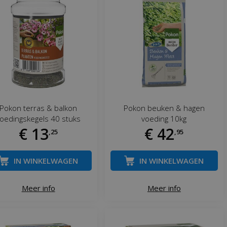
Pokon terras & balkon
Pokon beuken & hagen
oedingskegels 40 stuks
voeding 10kg
€
13
€
42
,
25
,
95
IN WINKELWAGEN
IN WINKELWAGEN
Meer info
Meer info