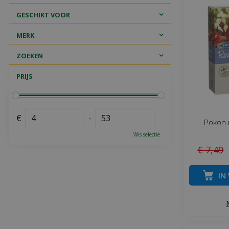
GESCHIKT VOOR
MERK
ZOEKEN
PRIJS
€
-
Pokon 
Wis selectie
€
7
,
49
IN