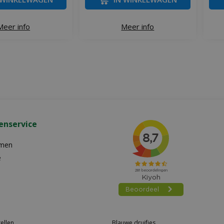
Meer info
Meer info
enservice
emen
e
ellen
Blauwe druifjes