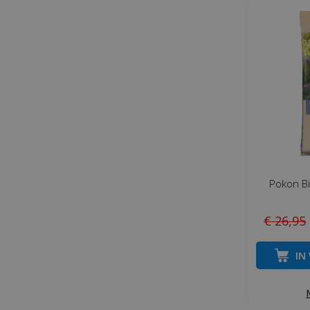
Pokon Bi
€
26
,
95
IN