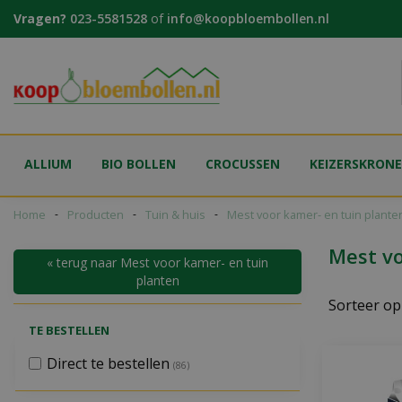
Ga
Vragen?
023-5581528
of
info@koopbloembollen.nl
naar
content
ALLIUM
BIO BOLLEN
CROCUSSEN
KEIZERSKRON
Home
Producten
Tuin & huis
Mest voor kamer- en tuin plante
Mest vo
« terug naar Mest voor kamer- en tuin
planten
Sorteer op
TE BESTELLEN
Direct te bestellen
(86)