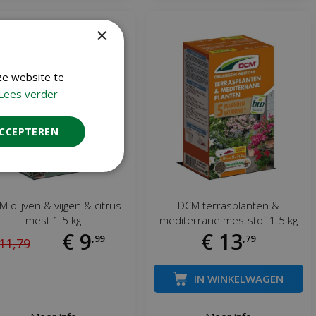
×
ze website te
Lees verder
ACCEPTEREN
 olijven & vijgen & citrus
DCM terrasplanten &
mest 1.5 kg
mediterrane meststof 1.5 kg
€
9
€
13
,
99
,
79
11
,
79
IN WINKELWAGEN