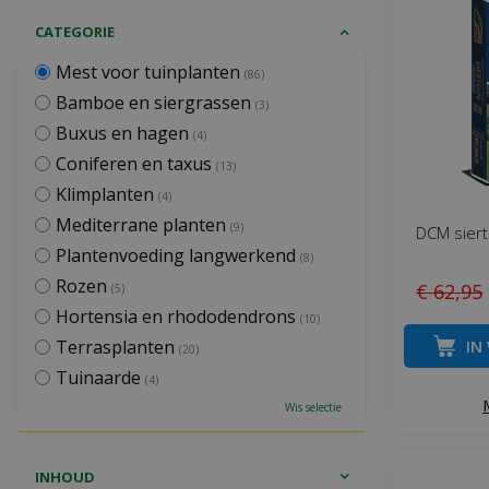
CATEGORIE
Mest voor tuinplanten
(86)
Bamboe en siergrassen
(3)
Buxus en hagen
(4)
Coniferen en taxus
(13)
Klimplanten
(4)
Mediterrane planten
(9)
DCM siert
Plantenvoeding langwerkend
(8)
Rozen
€
62
,
95
(5)
Hortensia en rhododendrons
(10)
IN
Terrasplanten
(20)
Tuinaarde
(4)
Wis selectie
INHOUD