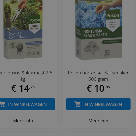
on buxus & ilex mest 2.5
Pokon hortensia blauwmaker
kg
500 gram
€
14
€
10
,
75
,
95
IN WINKELWAGEN
IN WINKELWAGEN
Meer info
Meer info