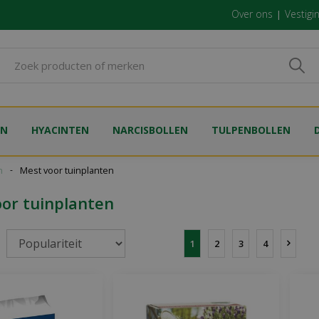
Over ons
Vestigi
EN
HYACINTEN
NARCISBOLLEN
TULPENBOLLEN
n
Mest voor tuinplanten
or tuinplanten
1
2
3
4