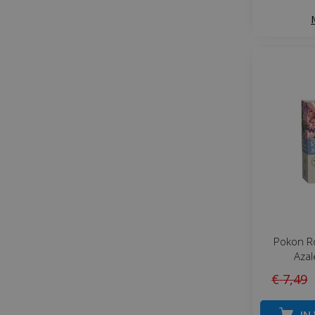
Pokon R
Azal
€
7
,
49
IN