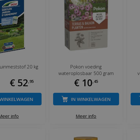
uinmeststof 20 kg
Pokon voeding
wateroplosbaar 500 gram
v
€
52
€
10
,
95
,
45
 WINKELWAGEN
IN WINKELWAGEN
Meer info
Meer info