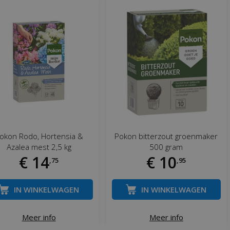
okon Rodo, Hortensia &
Pokon bitterzout groenmaker
Azalea mest 2,5 kg
500 gram
€
14
€
10
,
75
,
95
IN WINKELWAGEN
IN WINKELWAGEN
Meer info
Meer info