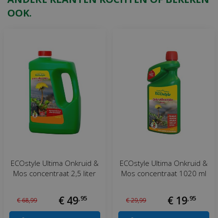
OOK.
ECOstyle Ultima Onkruid &
ECOstyle Ultima Onkruid &
Mos concentraat 2,5 liter
Mos concentraat 1020 ml
€
49
,
95
€
19
,
95
€
68
,
99
€
29
,
99