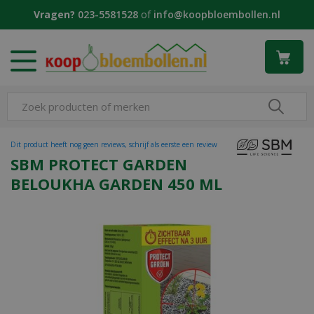
G
Vragen?
023-5581528
of
info@koopbloembollen.nl
a
n
a
a
r
c
o
n
t
Dit product heeft nog geen reviews, schrijf als eerste een review
e
SBM PROTECT GARDEN
n
BELOUKHA GARDEN 450 ML
t