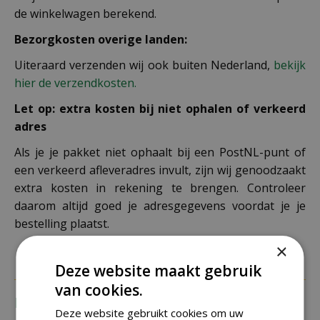
de winkelwagen berekend.
Bezorgkosten overige landen:
Uiteraard verzenden wij ook buiten Nederland,
bekijk
hier de verzendkosten.
Let op: extra kosten bij niet ophalen of verkeerd
adres
Als je je pakket niet ophaalt bij een PostNL-punt of
een verkeerd afleveradres invult, zijn wij genoodzaakt
extra kosten in rekening te brengen. Controleer
daarom altijd goed je adresgegevens voordat je je
bestelling plaatst.
×
Deze website maakt gebruik
van cookies.
Recensies
Deze website gebruikt cookies om uw