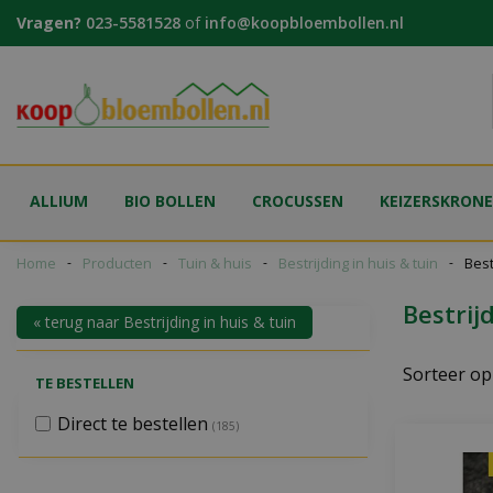
Ga
Vragen?
023-5581528
of
info@koopbloembollen.nl
naar
content
ALLIUM
BIO BOLLEN
CROCUSSEN
KEIZERSKRON
Home
Producten
Tuin & huis
Bestrijding in huis & tuin
Best
Bestrij
« terug naar Bestrijding in huis & tuin
Sorteer op
TE BESTELLEN
Direct te bestellen
(185)