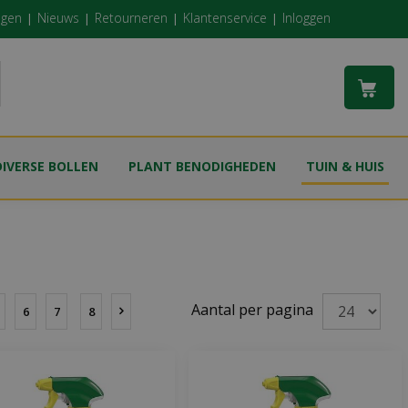
ngen
Nieuws
Retourneren
Klantenservice
Inloggen
DIVERSE BOLLEN
PLANT BENODIGHEDEN
TUIN & HUIS
Aantal per pagina
6
7
8