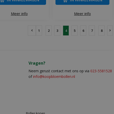
Meer info
Meer info
1
2
3
4
5
6
7
8
Vragen?
Neem gerust contact met ons op via
023-5581528
of
info@koopbloembollen.nl
Bollen kopen