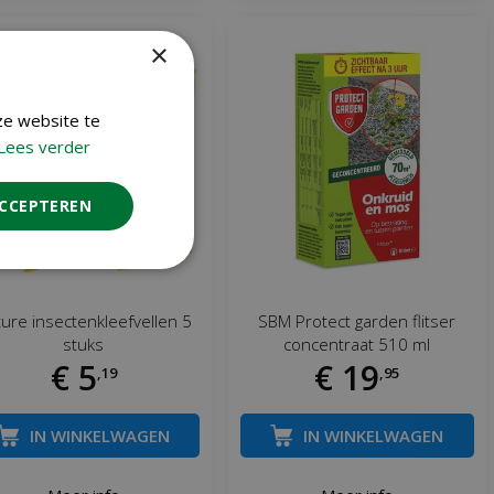
×
ze website te
Lees verder
ACCEPTEREN
ure insectenkleefvellen 5
SBM Protect garden flitser
stuks
concentraat 510 ml
€
5
€
19
,
19
,
95
IN WINKELWAGEN
IN WINKELWAGEN