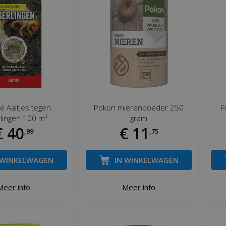
le Aaltjes tegen
Pokon mierenpoeder 250
P
lingen 100 m²
gram
€
40
€
11
,
99
,
75
 WINKELWAGEN
IN WINKELWAGEN
Meer info
Meer info