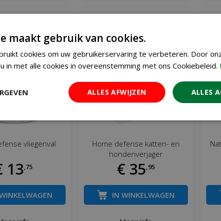
e maakt gebruik van cookies.
ruikt cookies om uw gebruikerservaring te verbeteren. Door on
u in met alle cookies in overeenstemming met ons Cookiebeleid.
ERGEVEN
ALLES AFWIJZEN
ALLES 
fense vliegenval
Home defense katten- en
Nat
hondenverjager
€
13
€
35
,
75
,
95
 WINKELWAGEN
IN WINKELWAGEN