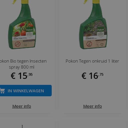
okon Bio tegen Insecten
Pokon Tegen onkruid 1 liter
spray 800 ml
€
15
€
16
,
95
,
75
IN WINKELWAGEN
Meer info
Meer info