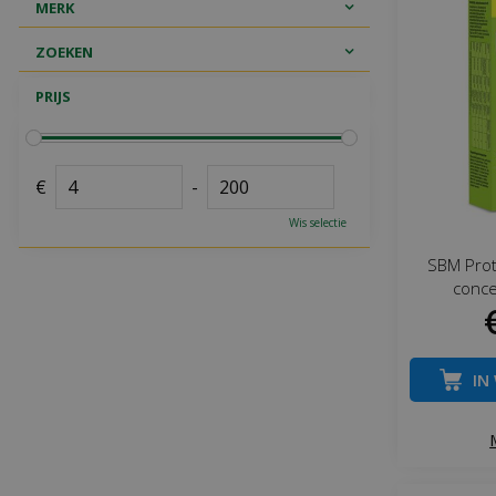
MERK
ZOEKEN
PRIJS
€
-
Wis selectie
SBM Prote
conce
IN