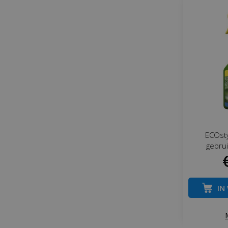
ECOst
gebrui
IN