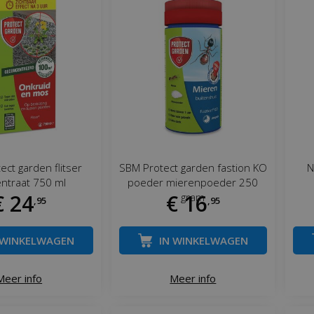
ct garden flitser
SBM Protect garden fastion KO
N
ntraat 750 ml
poeder mierenpoeder 250
€
24
€
16
gram
,
95
,
95
 WINKELWAGEN
IN WINKELWAGEN
Meer info
Meer info