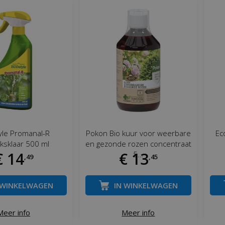
yle Promanal-R
Pokon Bio kuur voor weerbare
Ec
ksklaar 500 ml
en gezonde rozen concentraat
€
14
€
13
5…
,
49
,
45
 WINKELWAGEN
IN WINKELWAGEN
Meer info
Meer info