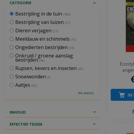
CATEGORIE
Bestrijding in de tuin
(185)
Bestrijding van luizen
(27)
Dieren verjagen
(21)
Meeldauw en schimmels
(15)
Ongedierten bestrijden
(33)
Onkruid / groene aanslag
bestrijden
(36)
Ecosty
Rupsen, kevers en insecten
(20)
enger
Snoeiwonden
(2)
Aaltjes
(50)
Wis selectie
IN
INHOUD
EFFECTIEF TEGEN