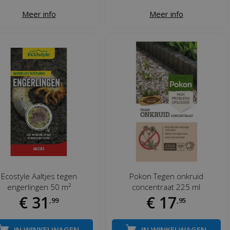
Meer info
Meer info
Ecostyle Aaltjes tegen
Pokon Tegen onkruid
engerlingen 50 m²
concentraat 225 ml
€
31
€
17
,
99
,
95
IN WINKELWAGEN
IN WINKELWAGEN