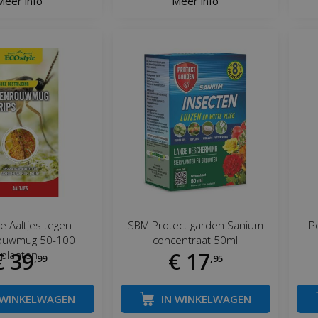
Meer info
Meer info
le Aaltjes tegen
SBM Protect garden Sanium
P
ouwmug 50-100
concentraat 50ml
€
39
€
17
planten
,
99
,
95
 WINKELWAGEN
IN WINKELWAGEN