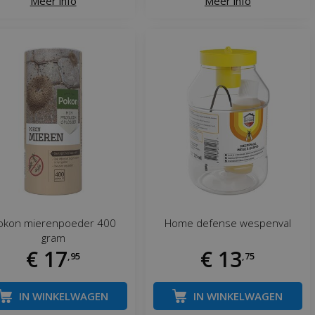
Meer info
Meer info
okon mierenpoeder 400
Home defense wespenval
gram
€
17
€
13
,
95
,
75
IN WINKELWAGEN
IN WINKELWAGEN