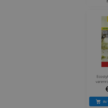
Ecosty
varenr
IN