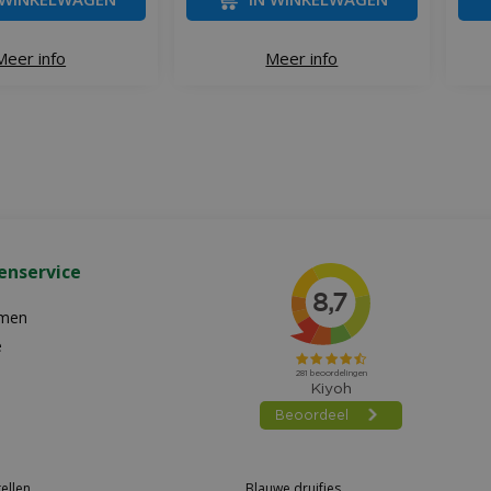
Meer info
Meer info
enservice
emen
e
ellen
Blauwe druifjes