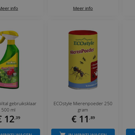
Meer info
Meer info
Vital gebruiksklaar
ECOstyle Mierenpoeder 250
500 ml
gram
€
12
€
11
,
39
,
89
 WINKELWAGEN
IN WINKELWAGEN