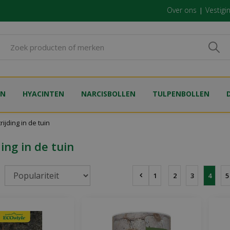
Over ons
Vestigi
EN
HYACINTEN
NARCISBOLLEN
TULPENBOLLEN
rijding in de tuin
ding in de tuin
1
2
3
4
5