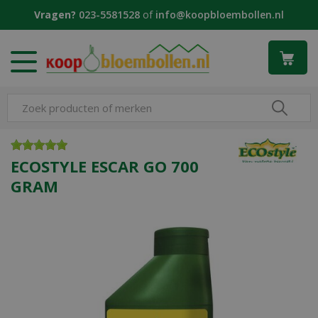
G
Vragen?
023-5581528
of
info@koopbloembollen.nl
a
n
a
a
r
c
o
n
t
e
ECOSTYLE ESCAR GO 700
n
GRAM
t