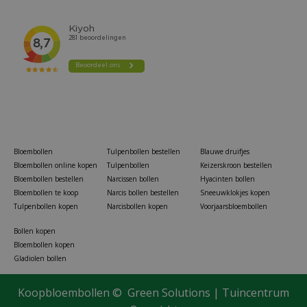
Bloembollen
Tulpenbollen bestellen
Blauwe druifjes
Bloembollen online kopen
Tulpenbollen
Keizerskroon bestellen
Bloembollen bestellen
Narcissen bollen
Hyacinten bollen
Bloembollen te koop
Narcis bollen bestellen
Sneeuwklokjes kopen
Tulpenbollen kopen
Narcisbollen kopen
Voorjaarsbloembollen
Bollen kopen
Bloembollen kopen
Gladiolen bollen
Koopbloembollen ©
Green Solutions
|
Tuincentrum