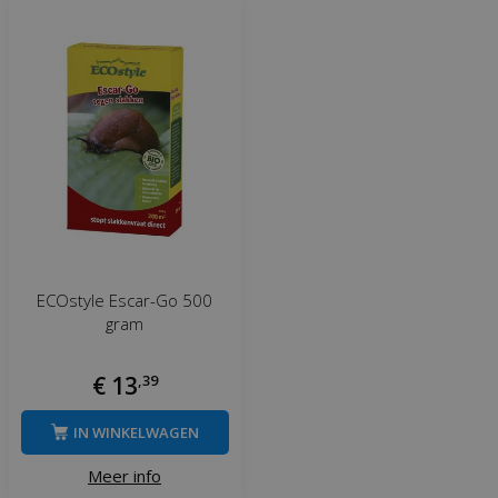
ECOstyle Escar-Go 500
gram
€
13
,
39
IN WINKELWAGEN
Meer info