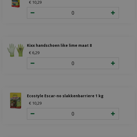
€
10
,
29
Kixx handschoen like lime maat 8
€
6
,
29
Ecostyle Escar-no slakkenbarriere 1 kg
€
10
,
29