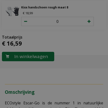
Kixx handschoen rough maat 8
€
18
,
99
€
16
,
59
Omschrijving
ECOstyle Escar-Go is de nummer 1 in natuurlijke