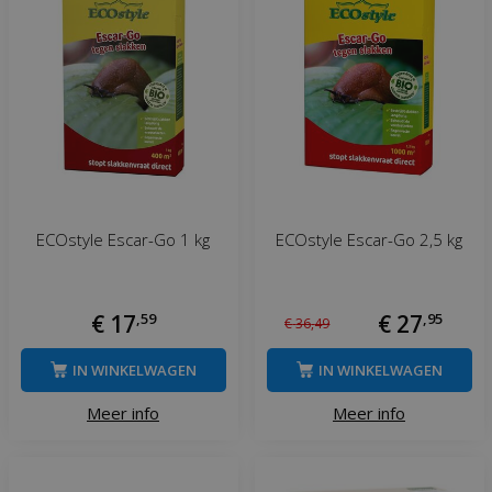
ECOstyle Escar-Go 1 kg
ECOstyle Escar-Go 2,5 kg
€
17
,
59
€
27
,
95
€
36
,
49
IN WINKELWAGEN
IN WINKELWAGEN
Meer info
Meer info